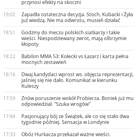
przynosi efekty na skoczni
19:02
Zapadła ostateczna decyzja. Stoch, Kubacki i Żyła
już wiedzą. Nie ma odwrotu, musieli działać
18:51
Godziny do meczu polskich siatkarzy i takie
wieści. Niespodziewany zwrot, mają olbrzymie
kłopoty
18:22
Babilon MMA 53: Kołecki vs Łazarz i karta pełna
mocnych zestawień
18:16
Dwaj kandydaci wprost ws. objęcia reprezentacji,
jaśniej się nie dało. Komunikat w kierunku
Kuleszy
17:59
Znów poruszenie wokół Probierza. Boniek już mu
odpowiedział. "Szuka wrogów"
17:44
Pasjonujący bój ze Świątek, ale co się stało dwa
tygodnie później. Sensacja w Londynie
17:33
Obóz Hurkacza przekazał ważne wieści.