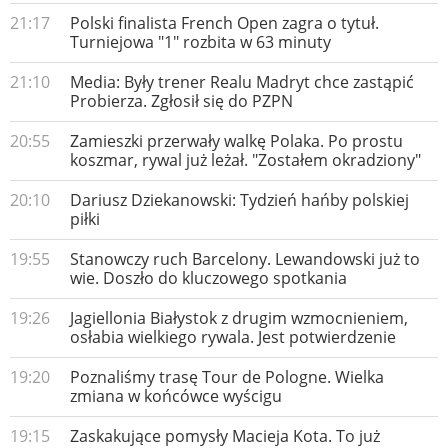
21:17
Polski finalista French Open zagra o tytuł.
Turniejowa "1" rozbita w 63 minuty
21:10
Media: Były trener Realu Madryt chce zastąpić
Probierza. Zgłosił się do PZPN
20:55
Zamieszki przerwały walkę Polaka. Po prostu
koszmar, rywal już leżał. "Zostałem okradziony"
20:10
Dariusz Dziekanowski: Tydzień hańby polskiej
piłki
19:55
Stanowczy ruch Barcelony. Lewandowski już to
wie. Doszło do kluczowego spotkania
19:26
Jagiellonia Białystok z drugim wzmocnieniem,
osłabia wielkiego rywala. Jest potwierdzenie
19:20
Poznaliśmy trasę Tour de Pologne. Wielka
zmiana w końcówce wyścigu
19:15
Zaskakujące pomysły Macieja Kota. To już