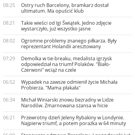
08:25
Ostry ruch Barcelony, bramkarz dostał
ultimatum. Ma opuścić klub
08:21
Takie wieści od Igi Świątek. Jedno zdjęcie
wystarczyło, już wszystko jasne
08:02
Ogromne problemy znanego piłkarza. Były
reprezentant Holandii aresztowany
07:29
Demolka w tie-breaku, medalista igrzysk
odpowiedział na triumf Polaków. "Biało-
Czerwoni" wciąż na czele
06:52
Wypadek na zawsze odmienił życie Michała
Probierza. "Mama płakała"
06:34
Michał Winiarski znowu bezradny w Lidze
Narodów. Zmarnowana szansa w hicie
06:21
Przewrotny dzień Jeleny Rybakiny w Londynie.
Najpierw triumf, a potem porażka w 64 minuty