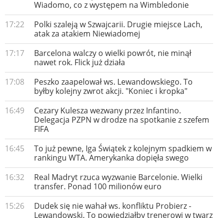
Wiadomo, co z występem na Wimbledonie
17:22
Polki szaleją w Szwajcarii. Drugie miejsce Lach,
atak za atakiem Niewiadomej
17:17
Barcelona walczy o wielki powrót, nie minął
nawet rok. Flick już działa
17:08
Peszko zaapelował ws. Lewandowskiego. To
byłby kolejny zwrot akcji. "Koniec i kropka"
16:49
Cezary Kulesza wezwany przez Infantino.
Delegacja PZPN w drodze na spotkanie z szefem
FIFA
16:45
To już pewne, Iga Świątek z kolejnym spadkiem w
rankingu WTA. Amerykanka dopięła swego
16:32
Real Madryt rzuca wyzwanie Barcelonie. Wielki
transfer. Ponad 100 milionów euro
15:26
Dudek się nie wahał ws. konfliktu Probierz -
Lewandowski. To powiedziałby trenerowi w twarz