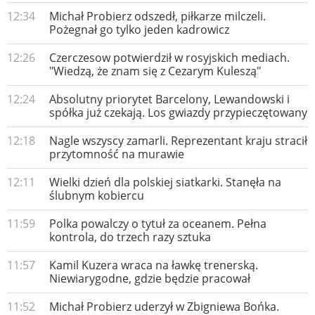
12:34
Michał Probierz odszedł, piłkarze milczeli.
Pożegnał go tylko jeden kadrowicz
12:26
Czerczesow potwierdził w rosyjskich mediach.
"Wiedzą, że znam się z Cezarym Kuleszą"
12:24
Absolutny priorytet Barcelony, Lewandowski i
spółka już czekają. Los gwiazdy przypieczętowany
12:18
Nagle wszyscy zamarli. Reprezentant kraju stracił
przytomność na murawie
12:11
Wielki dzień dla polskiej siatkarki. Stanęła na
ślubnym kobiercu
11:59
Polka powalczy o tytuł za oceanem. Pełna
kontrola, do trzech razy sztuka
11:57
Kamil Kuzera wraca na ławkę trenerską.
Niewiarygodne, gdzie będzie pracował
11:52
Michał Probierz uderzył w Zbigniewa Bońka.