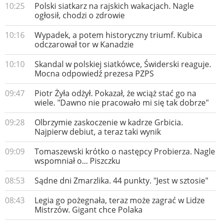
10:25
Polski siatkarz na rajskich wakacjach. Nagle
ogłosił, chodzi o zdrowie
10:16
Wypadek, a potem historyczny triumf. Kubica
odczarował tor w Kanadzie
10:10
Skandal w polskiej siatkówce, Świderski reaguje.
Mocna odpowiedź prezesa PZPS
09:47
Piotr Żyła odżył. Pokazał, że wciąż stać go na
wiele. "Dawno nie pracowało mi się tak dobrze"
09:28
Olbrzymie zaskoczenie w kadrze Grbicia.
Najpierw debiut, a teraz taki wynik
09:09
Tomaszewski krótko o następcy Probierza. Nagle
wspomniał o... Piszczku
08:53
Sądne dni Zmarzlika. 44 punkty. "Jest w sztosie"
08:43
Legia go pożegnała, teraz może zagrać w Lidze
Mistrzów. Gigant chce Polaka