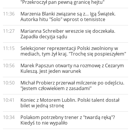
"Przekroczył pan pewną granicę hejtu"
11:36
Marzenia Blanki związane są z… Igą Świątek.
Autorka hitu "Solo" wprost o tenisistce
11:27
Marianna Schreiber wreszcie się doczekała.
Zapadła decyzja sądu
11:15
Selekcjoner reprezentacji Polski zwolniony w
mediach, tym żył kraj. "Trochę się pospieszyłem"
10:56
Marek Papszun otwarty na rozmowę z Cezarym
Kuleszą. Jest jeden warunek
10:50
Michał Probierz przerwał milczenie po odejściu.
"Jestem człowiekiem z zasadami"
10:41
Koniec z Motorem Lublin. Polski talent dostał
bilet w jedną stronę
10:34
Polakom potrzebny trener z "twardą ręką"?
Kiedyś to nie wypaliło