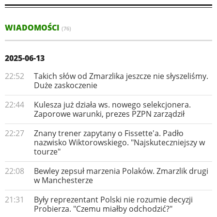
WIADOMOŚCI
(76)
2025-06-13
22:52
Takich słów od Zmarzlika jeszcze nie słyszeliśmy.
Duże zaskoczenie
22:44
Kulesza już działa ws. nowego selekcjonera.
Zaporowe warunki, prezes PZPN zarządził
22:27
Znany trener zapytany o Fissette'a. Padło
nazwisko Wiktorowskiego. "Najskuteczniejszy w
tourze"
22:08
Bewley zepsuł marzenia Polaków. Zmarzlik drugi
w Manchesterze
21:31
Były reprezentant Polski nie rozumie decyzji
Probierza. "Czemu miałby odchodzić?"