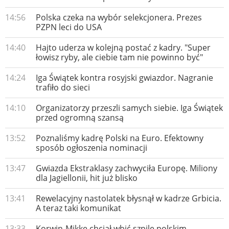
14:56
Polska czeka na wybór selekcjonera. Prezes
PZPN leci do USA
14:40
Hajto uderza w kolejną postać z kadry. "Super
łowisz ryby, ale ciebie tam nie powinno być"
14:24
Iga Świątek kontra rosyjski gwiazdor. Nagranie
trafiło do sieci
14:10
Organizatorzy przeszli samych siebie. Iga Świątek
przed ogromną szansą
13:52
Poznaliśmy kadrę Polski na Euro. Efektowny
sposób ogłoszenia nominacji
13:47
Gwiazda Ekstraklasy zachwyciła Europę. Miliony
dla Jagiellonii, hit już blisko
13:41
Rewelacyjny nastolatek błysnął w kadrze Grbicia.
A teraz taki komunikat
13:33
Korwin-Mikke chciał wbić szpilę polskim