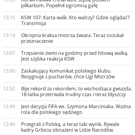
piłkarkom. Popełnił ogromną gafę
13:15
KSW 107: Karta walk. Kto walczy? Gdzie oglądać?
Transmisja
13:14
Okropna kraksa mistrza świata. Teraz oszukał
przeznaczenie
13:07
Trzęsienie ziemi na godziny przed hitową walką.
Jest szybka reakcja KSW
13:00
Zaskakujący komunikat polskiego klubu.
Rezygnuje z pucharów, chce Ligi Mistrzów
12:52
Bije rekord za rekordem, to wschodząca gwiazda.
18-latka przetrwała trudny czas i teraz błyszczy
12:49
Jest decyzja FIFA ws. Szymona Marciniaka. Ważna
rola dla polskiego sędziego
12:40
Przegrali z Polską, a teraz taki wynik. Rywale
kadry Grbicia obnażeni w Lidze Narodów