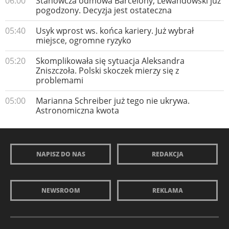
06:00
Stanowcza odmowa Barcelony, Lewandowski już
pogodzony. Decyzja jest ostateczna
05:40
Usyk wprost ws. końca kariery. Już wybrał
miejsce, ogromne ryzyko
05:20
Skomplikowała się sytuacja Aleksandra
Zniszczoła. Polski skoczek mierzy się z
problemami
05:00
Marianna Schreiber już tego nie ukrywa.
Astronomiczna kwota
NAPISZ DO NAS
REDAKCJA
NEWSROOM
REKLAMA