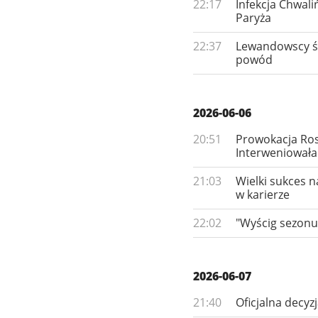
22:17
Infekcja Chwali
Paryża
22:37
Lewandowscy świ
powód
2026-06-06
20:51
Prowokacja Rosj
Interweniował
21:03
Wielki sukces 
w karierze
22:02
"Wyścig sezonu"
2026-06-07
21:40
Oficjalna decyz