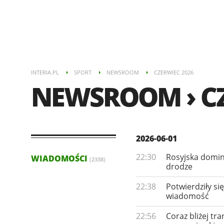
INTERIA.PL
SPORT
NEWSROOM
CZERWIEC 2026
NEWSROOM › CZ
2026-06-01
22:30
Rosyjska domina
WIADOMOŚCI
(2338)
drodze
22:38
Potwierdziły si
wiadomość
22:56
Coraz bliżej tr