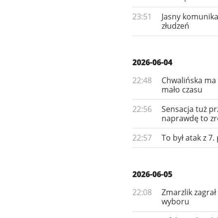
23:51
Jasny komunikat
złudzeń
2026-06-04
22:48
Chwalińska ma 
mało czasu
22:56
Sensacja tuż p
naprawdę to zro
22:57
To był atak z 7
2026-06-05
22:08
Zmarzlik zagrał
wyboru