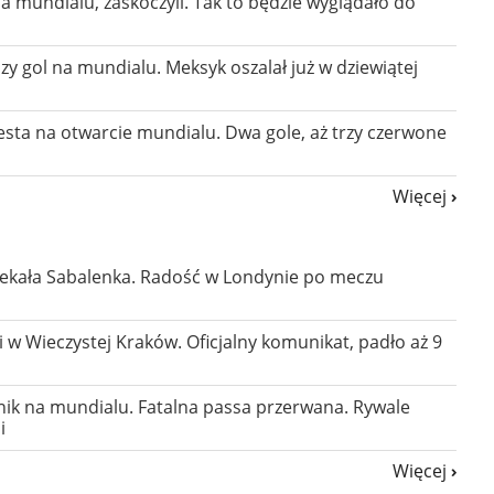
 mundialu, zaskoczyli. Tak to będzie wyglądało do
zy gol na mundialu. Meksyk oszalał już w dziewiątej
esta na otwarcie mundialu. Dwa gole, aż trzy czerwone
Więcej
zekała Sabalenka. Radość w Londynie po meczu
i w Wieczystej Kraków. Oficjalny komunikat, padło aż 9
nik na mundialu. Fatalna passa przerwana. Rywale
i
Więcej