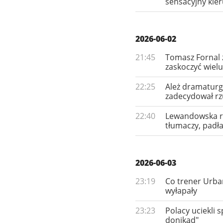
sensacyjny kie
2026-06-02
21:45
Tomasz Fornal 
zaskoczyć wielu
22:25
Ależ dramaturg
zadecydował rz
22:40
Lewandowska roz
tłumaczy, padł
2026-06-03
23:19
Co trener Urba
wyłapały
23:23
Polacy uciekli 
donikąd"