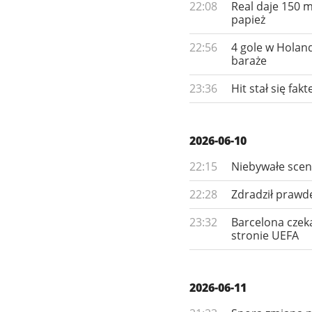
22:08
Real daje 150 m
papież
22:56
4 gole w Holand
baraże
23:36
Hit stał się fa
2026-06-10
22:15
Niebywałe scen
22:28
Zdradził prawdę
23:32
Barcelona czeka
stronie UEFA
2026-06-11