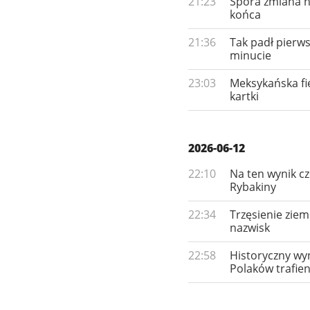
21:23
Spora zmiana na
końca
21:36
Tak padł pierws
minucie
23:03
Meksykańska fi
kartki
2026-06-12
22:10
Na ten wynik c
Rybakiny
22:34
Trzęsienie ziem
nazwisk
22:58
Historyczny wy
Polaków trafien