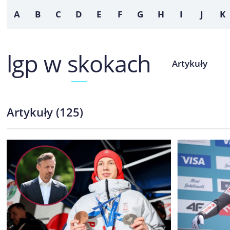
A
B
C
D
E
F
G
H
I
J
K
lgp w skokach
Artykuły
Artykuły
(
125
)