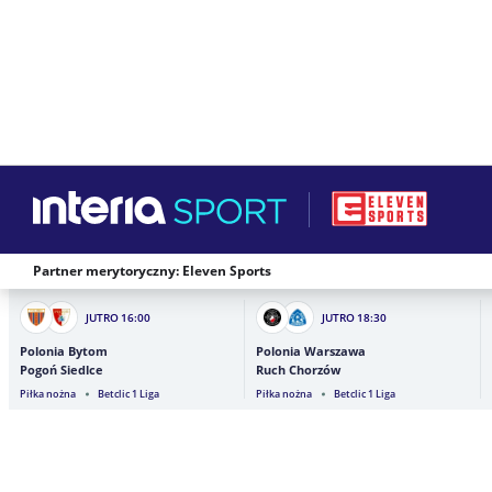
Partner merytoryczny: Eleven Sports
JUTRO
16:00
JUTRO
18:30
Polonia Bytom
Polonia Warszawa
Pogoń Siedlce
Ruch Chorzów
Piłka nożna
Betclic 1 Liga
Piłka nożna
Betclic 1 Liga