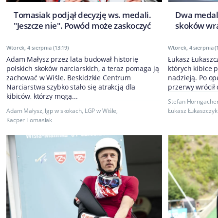
Tomasiak podjął decyzję ws. medali.
Dwa medale 
"Jeszcze nie". Powód może zaskoczyć
skoków wra
Wtorek, 4 sierpnia (13:19)
Wtorek, 4 sierpnia (
Adam Małysz przez lata budował historię
Łukasz Łukaszc
polskich skoków narciarskich, a teraz pomaga ją
których kibice 
zachować w Wiśle. Beskidzkie Centrum
nadzieją. Po op
Narciarstwa szybko stało się atrakcją dla
przerwy wrócił d
kibiców, którzy mogą...
Stefan Horngache
Adam Małysz
,
lgp w skokach
,
LGP w Wiśle
,
Łukasz Łukaszczyk
Kacper Tomasiak