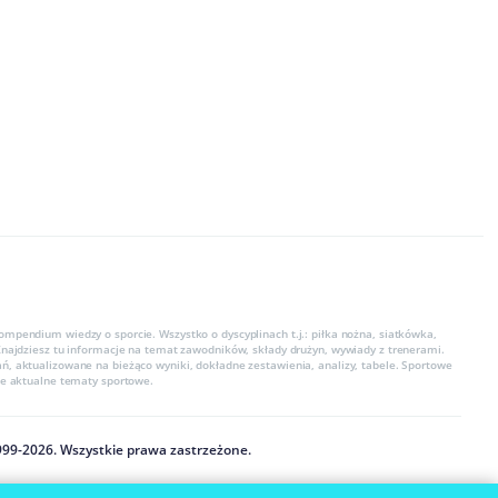
ompendium wiedzy o sporcie. Wszystko o dyscyplinach t.j.: piłka nożna, siatkówka,
 Znajdziesz tu informacje na temat zawodników, składy drużyn, wywiady z trenerami.
ń, aktualizowane na bieżąco wyniki, dokładne zestawienia, analizy, tabele. Sportowe
kie aktualne tematy sportowe.
999
-
2026
. Wszystkie prawa zastrzeżone.