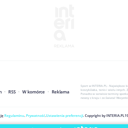
Sport w INTERIA.PL - Największe k
koszykówka, tenis i wielu innych.
m
RSS
W komórce
Reklama
Ponadto w serwisie terminy spotka
newsy z kraju i ze świata! Wszyst
ję
Regulaminu
.
Prywatność
.
Ustawienia preferencji
. Copyright by
INTERIA.PL
1