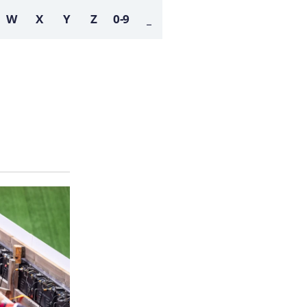
W
X
Y
Z
0-9
_