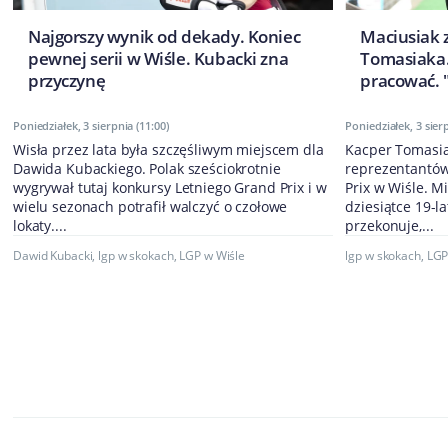
Najgorszy wynik od dekady. Koniec
Maciusiak 
pewnej serii w Wiśle. Kubacki zna
Tomasiaka
przyczynę
pracować. 
Poniedziałek, 3 sierpnia (11:00)
Poniedziałek, 3 sierp
Wisła przez lata była szczęśliwym miejscem dla
Kacper Tomasiak
Dawida Kubackiego. Polak sześciokrotnie
reprezentantów
wygrywał tutaj konkursy Letniego Grand Prix i w
Prix w Wiśle. 
wielu sezonach potrafił walczyć o czołowe
dziesiątce 19-l
lokaty....
przekonuje,...
Dawid Kubacki
,
lgp w skokach
,
LGP w Wiśle
lgp w skokach
,
LGP