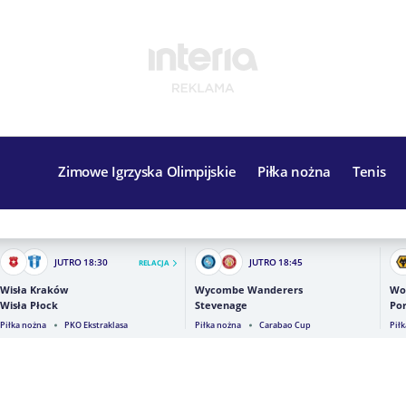
Zimowe Igrzyska Olimpijskie
Piłka nożna
Tenis
JUTRO
18:30
JUTRO
18:45
RELACJA
Wisła Kraków
Wycombe Wanderers
Wo
Wisła Płock
Stevenage
Por
Piłka nożna
PKO Ekstraklasa
Piłka nożna
Carabao Cup
Pił