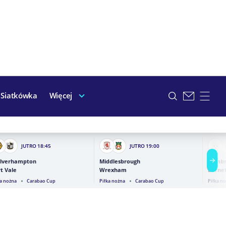
Siatkówka
Więcej
JUTRO
18:45
JUTRO
19:00
lverhampton
Middlesbrough
Cambr
t Vale
Wrexham
Barne
ka nożna
Carabao Cup
Piłka nożna
Carabao Cup
Piłka n