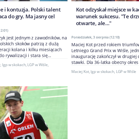
i kontuzja. Polski talent
Kot odzyskał miejsce w ka
ca do gry. Ma jasny cel
warunek sukcesu. "Te drz
otwarte, ale…"
12:01)
zyk jest jednym z zawodników, na
Poniedziałek, 3 sierpnia (12:10)
polskich skoków patrzą z dużą
Maciej Kot przed rokiem triumf
eracji kolana i kilku miesiącach
Letniego Grand Prix w Wiśle, jed
o rywalizacji i stara się...
inaugurację zakończył w drugiej 
stawki. Dla 36-latka obecny okres
r
,
lgp w skokach
,
LGP w Wiśle
,
Maciej Kot
,
lgp w skokach
,
LGP w Wiśle