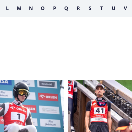
L
M
N
O
P
Q
R
S
T
U
V