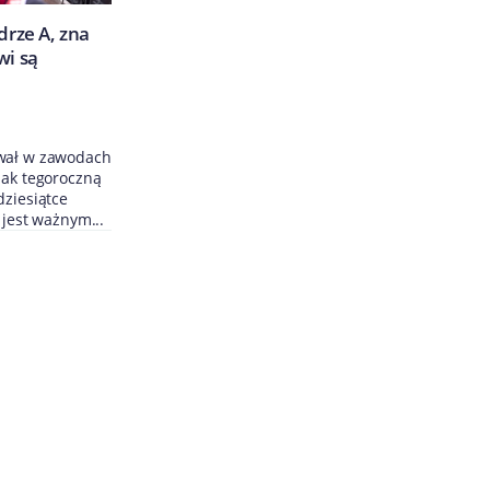
drze A, zna
wi są
ował w zawodach
nak tegoroczną
dziesiątce
 jest ważnym...