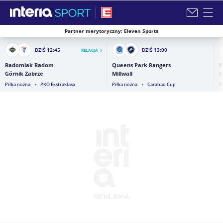
Partner merytoryczny: Eleven Sports
Zamknij i przejdź na stronę główną INTERIA
DZIŚ
12:45
DZIŚ
13:00
RELACJA
Radomiak Radom
Queens Park Rangers
P
Górnik Zabrze
Millwall
O
Piłka nożna
PKO Ekstraklasa
Piłka nożna
Carabao Cup
P