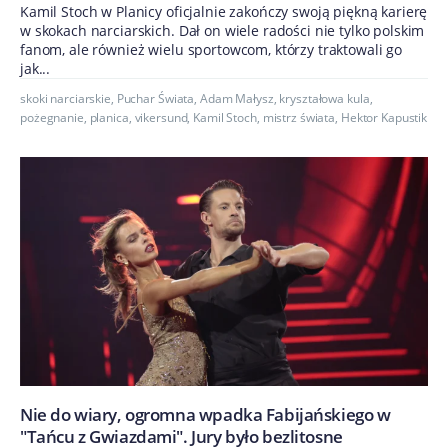
Kamil Stoch w Planicy oficjalnie zakończy swoją piękną karierę
w skokach narciarskich. Dał on wiele radości nie tylko polskim
fanom, ale również wielu sportowcom, którzy traktowali go
jak...
skoki narciarskie
,
Puchar Świata
,
Adam Małysz
,
kryształowa kula
,
pożegnanie
,
planica
,
vikersund
,
Kamil Stoch
,
mistrz świata
,
Hektor Kapustik
Nie do wiary, ogromna wpadka Fabijańskiego w
"Tańcu z Gwiazdami". Jury było bezlitosne