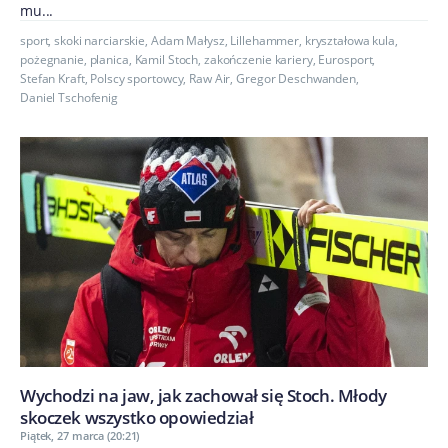
mu...
sport
,
skoki narciarskie
,
Adam Małysz
,
Lillehammer
,
kryształowa kula
,
pożegnanie
,
planica
,
Kamil Stoch
,
zakończenie kariery
,
Eurosport
,
Stefan Kraft
,
Polscy sportowcy
,
Raw Air
,
Gregor Deschwanden
,
Daniel Tschofenig
Wychodzi na jaw, jak zachował się Stoch. Młody
skoczek wszystko opowiedział
Piątek, 27 marca (20:21)