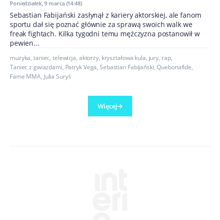
Poniedziałek, 9 marca (14:48)
Sebastian Fabijański zasłynął z kariery aktorskiej, ale fanom
sportu dał się poznać głównie za sprawą swoich walk we
freak fightach. Kilka tygodni temu mężczyzna postanowił w
pewien...
muzyka
,
taniec
,
telewizja
,
aktorzy
,
kryształowa kula
,
jury
,
rap
,
Taniec z gwiazdami
,
Patryk Vega
,
Sebastian Fabijański
,
Quebonafide
,
Fame MMA
,
Julia Suryś
Więcej