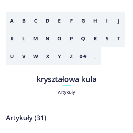
A
B
C
D
E
F
G
H
I
J
K
L
M
N
O
P
Q
R
S
T
U
V
W
X
Y
Z
0-9
_
kryształowa kula
Artykuły
Artykuły
(
31
)