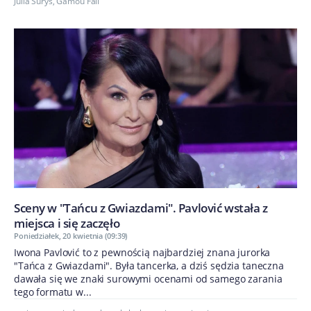
Julia Suryś
,
Gamou Fall
Sceny w "Tańcu z Gwiazdami". Pavlović wstała z
miejsca i się zaczęło
Poniedziałek, 20 kwietnia (09:39)
Iwona Pavlović to z pewnością najbardziej znana jurorka
"Tańca z Gwiazdami". Była tancerka, a dziś sędzia taneczna
dawała się we znaki surowymi ocenami od samego zarania
tego formatu w...