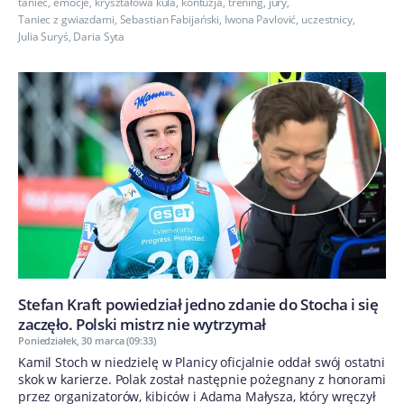
taniec
,
emocje
,
kryształowa kula
,
kontuzja
,
trening
,
jury
,
Taniec z gwiazdami
,
Sebastian Fabijański
,
Iwona Pavlović
,
uczestnicy
,
Julia Suryś
,
Daria Syta
Stefan Kraft powiedział jedno zdanie do Stocha i się
zaczęło. Polski mistrz nie wytrzymał
Poniedziałek, 30 marca (09:33)
Kamil Stoch w niedzielę w Planicy oficjalnie oddał swój ostatni
skok w karierze. Polak został następnie pożegnany z honorami
przez organizatorów, kibiców i Adama Małysza, który wręczył