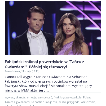
Fabijański zniknął po werdykcie w "Tańcu z
Gwiazdami". Później się tłumaczył
Poniedziałek, 11 maja (15:11)
Gamou Fall wygrał "Taniec z Gwiazdami", a Sebastian
Fabijański, który od pierwszych odcinków wyrastał na
faworyta show, musiał obejść się smakiem. Występujący
niegdyś w MMA aktor jest i...
wywiad
,
skandal
,
emocje
,
samotność
,
finał
,
kryształowa kula
,
Polsat
,
Taniec z gwiazdami
,
Sebastian Fabijański
,
MMA
,
przygoda
,
wzruszenie
,