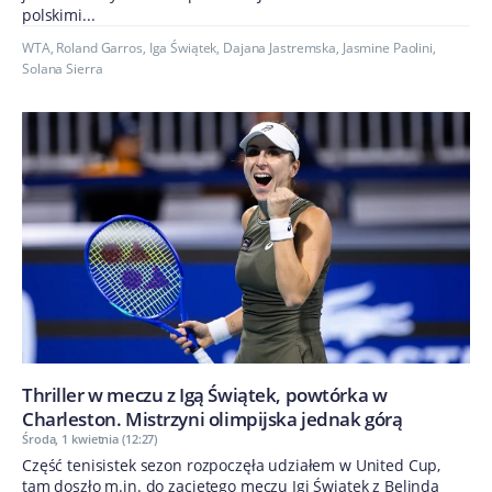
polskimi...
WTA
,
Roland Garros
,
Iga Świątek
,
Dajana Jastremska
,
Jasmine Paolini
,
Solana Sierra
Thriller w meczu z Igą Świątek, powtórka w
Charleston. Mistrzyni olimpijska jednak górą
Środa, 1 kwietnia (12:27)
Część tenisistek sezon rozpoczęła udziałem w United Cup,
tam doszło m.in. do zaciętego meczu Igi Świątek z Belindą