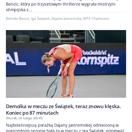
Bencic, który po trzysetowym thrillerze wygrała mistrzyni
olimpijska z...
Belinda Bencic
,
Iga Świątek
,
Dajana Jastremska
,
WTA Charleston
Demolka w meczu ze Świątek, teraz znowu klęska.
Koniec po 87 minutach
Wtorek, 24 lutego (06:47)
Najboleśniejszą porażką Dajany Jastremskiej odniesioną w
poprzednim sezonie była ta w meczu z Igą Świątek, ponieważ