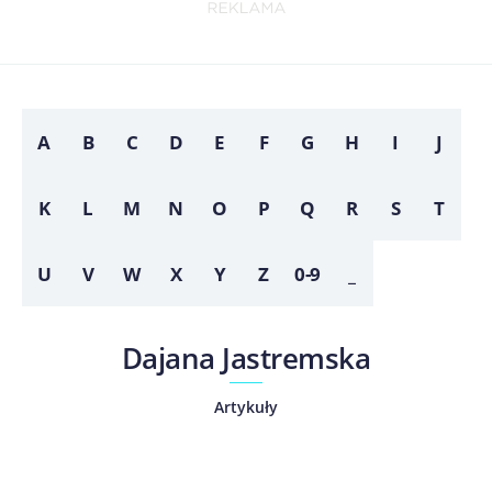
A
B
C
D
E
F
G
H
I
J
K
L
M
N
O
P
Q
R
S
T
U
V
W
X
Y
Z
0-9
_
Dajana Jastremska
Artykuły