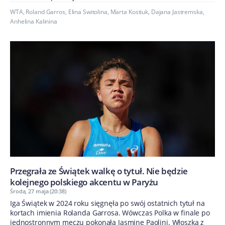
WTA
,
Roland Garros
,
Elina Switolina
,
Marta Kostiuk
,
Dajana Jastremska
,
Anhelina Kalinina
Przegrała ze Świątek walkę o tytuł. Nie będzie
kolejnego polskiego akcentu w Paryżu
Środa, 27 maja (20:38)
Iga Świątek w 2024 roku sięgnęła po swój ostatnich tytuł na
kortach imienia Rolanda Garrosa. Wówczas Polka w finale po
jednostronnym meczu pokonała Jasmine Paolini. Włoszka z