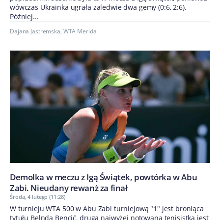
wówczas Ukrainka ugrała zaledwie dwa gemy (0:6, 2:6).
Później...
Dajana Jastremska
,
WTA Merida
Demolka w meczu z Igą Świątek, powtórka w Abu
Zabi. Nieudany rewanż za finał
Środa, 4 lutego (11:28)
W turnieju WTA 500 w Abu Zabi turniejową "1" jest broniąca
tytułu Belnda Bencić, drugą najwyżej notowaną tenisistką jest