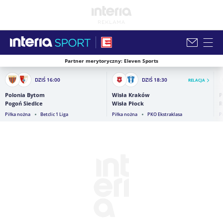
Partner merytoryczny: Eleven Sports
Zamknij i przejdź na stronę główną INTERIA
DZIŚ
16:00
DZIŚ
18:30
RELACJA
Polonia Bytom
Wisła Kraków
P
Pogoń Siedlce
Wisła Płock
R
Piłka nożna
Betclic 1 Liga
Piłka nożna
PKO Ekstraklasa
P