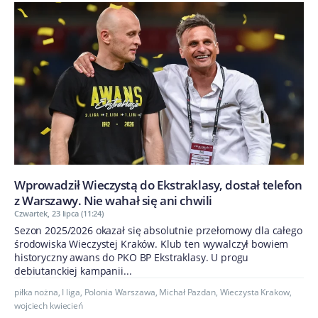
Wprowadził Wieczystą do Ekstraklasy, dostał telefon
z Warszawy. Nie wahał się ani chwili
Czwartek, 23 lipca (11:24)
Sezon 2025/2026 okazał się absolutnie przełomowy dla całego
środowiska Wieczystej Kraków. Klub ten wywalczył bowiem
historyczny awans do PKO BP Ekstraklasy. U progu
debiutanckiej kampanii...
piłka nożna
,
I liga
,
Polonia Warszawa
,
Michał Pazdan
,
Wieczysta Krakow
,
wojciech kwiecień