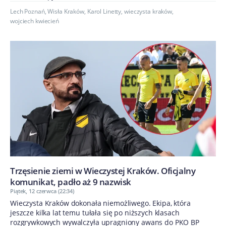
Lech Poznań
,
Wisła Kraków
,
Karol Linetty
,
wieczysta kraków
,
wojciech kwiecień
Trzęsienie ziemi w Wieczystej Kraków. Oficjalny
komunikat, padło aż 9 nazwisk
Piątek, 12 czerwca (22:34)
Wieczysta Kraków dokonała niemożliwego. Ekipa, która
jeszcze kilka lat temu tułała się po niższych klasach
rozgrywkowych wywalczyła upragniony awans do PKO BP