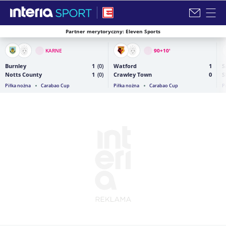
Partner merytoryczny: Eleven Sports
Zamknij i przejdź na stronę główną INTERIA
KARNE
90+10
'
Burnley
1
(0)
Watford
1
S
Notts County
1
(0)
Crawley Town
0
S
Piłka nożna
Carabao Cup
Piłka nożna
Carabao Cup
P