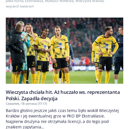
piłka nożna
,
Ekstraklasa
,
Mateusz Wieteska
,
Wieczysta Krakow
,
wojciech kwiecień
Wieczysta chciała hit. Aż huczało ws. reprezentanta
Polski. Zapadła decyzja
Czwartek, 18 czerwca (17:17)
Bardzo głośno jeszcze jakiś czas temu było wokół Wieczystej
Kraków i jej ewentualnej grze w PKO BP Ekstraklasie.
Najpierw drużyna nie otrzymała licencji, a do tego pod
znakiem zapytania...