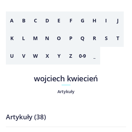
A
B
C
D
E
F
G
H
I
J
K
L
M
N
O
P
Q
R
S
T
U
V
W
X
Y
Z
0-9
_
wojciech kwiecień
Artykuły
Artykuły
(
38
)