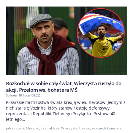
Rozkochał w sobie cały świat, Wieczysta ruszyła do
akcji. Przełom ws. bohatera MŚ
Sobota, 18 lipca (08:22)
Piłkarskie mistrzostwa świata kreują wielu herosów. Jednym z
nich stał się Vozinha, który stanowił ostoję defensywy
reprezentacji Republiki Zielonego Przylądka. Postawa 40-
letniego...
piłka nożna
,
Mundial
,
Ekstraklasa
,
Wieczysta Krakow
,
wojciech kwiecień
,