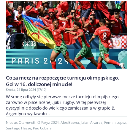
Co za mecz na rozpoczęcie turnieju olimpijskiego.
Gol w 16. doliczonej minucie!
Środa, 24 lipca 2024 (17:10)
W środę odbyły się pierwsze mecze turnieju olimpijskiego
zarówno w piłce nożnej, jak i rugby. W tej pierwszej
dyscyplinie doszło do wielkiego zamieszania w grupie B.
Argentyna wydawało...
Nicolas Otamendi
,
IO Paryż 2024
,
Alex Baena
,
Julian Alvarez
,
Fermin Lopez
,
Santiago Hezze
,
Pau Cubarsi