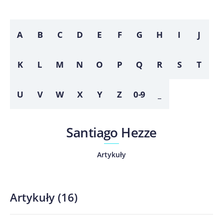
A
B
C
D
E
F
G
H
I
J
K
L
M
N
O
P
Q
R
S
T
U
V
W
X
Y
Z
0-9
_
Santiago Hezze
Artykuły
Artykuły
(
16
)