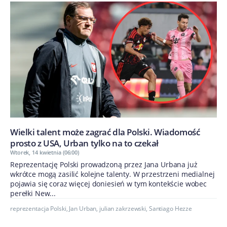
Wielki talent może zagrać dla Polski. Wiadomość
prosto z USA, Urban tylko na to czekał
Wtorek, 14 kwietnia (06:00)
Reprezentację Polski prowadzoną przez Jana Urbana już
wkrótce mogą zasilić kolejne talenty. W przestrzeni medialnej
pojawia się coraz więcej doniesień w tym kontekście wobec
perełki New...
reprezentacja Polski
,
Jan Urban
,
julian zakrzewski
,
Santiago Hezze