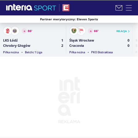
Partner merytoryczny: Eleven Sports
Zamknij i przejdź na stronę główną INTERIA
86
'
66
'
RELACJA
LKS Łódź
1
Śląsk Wrocław
0
M
Chrobry Głogów
2
Cracovia
0
S
Piłka nożna
Betclic 1 Liga
Piłka nożna
PKO Ekstraklasa
P