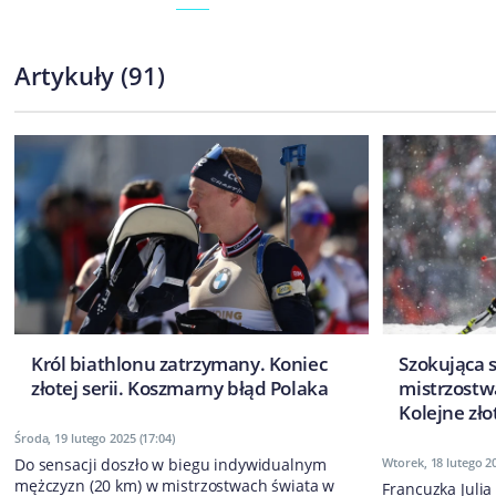
Artykuły
(
91
)
Król biathlonu zatrzymany. Koniec
Szokująca 
złotej serii. Koszmarny błąd Polaka
mistrzostw
Kolejne zło
Środa, 19 lutego 2025 (17:04)
Do sensacji doszło w biegu indywidualnym
Wtorek, 18 lutego 20
mężczyzn (20 km) w mistrzostwach świata w
Francuzka Juli