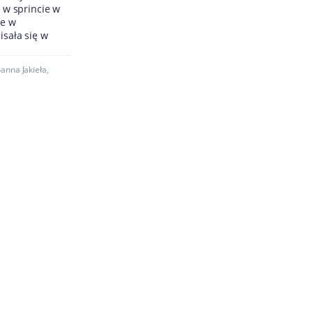
a w sprincie w
ie w
isała się w
oanna Jakieła
,