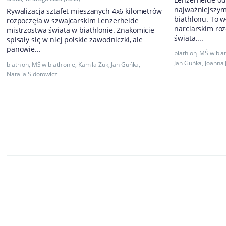
najważniejszy
Rywalizacja sztafet mieszanych 4x6 kilometrów
biathlonu. To 
rozpoczęła w szwajcarskim Lenzerheide
narciarskim ro
mistrzostwa świata w biathlonie. Znakomicie
świata....
spisały się w niej polskie zawodniczki, ale
panowie...
biathlon
,
MŚ w biat
Jan Guńka
,
Joanna 
biathlon
,
MŚ w biathlonie
,
Kamila Żuk
,
Jan Guńka
,
Natalia Sidorowicz