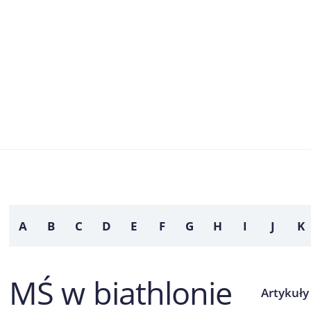
A
B
C
D
E
F
G
H
I
J
K
MŚ w biathlonie
Artykuły