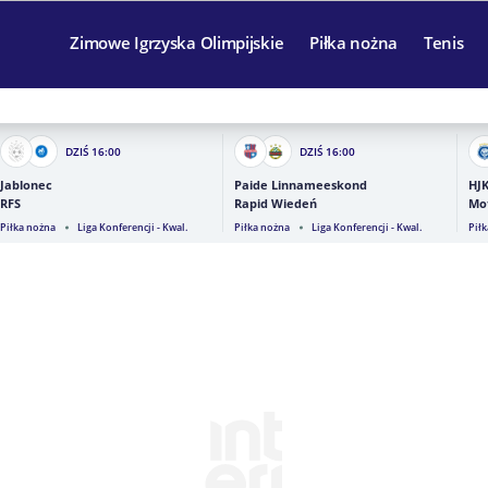
Zimowe Igrzyska Olimpijskie
Piłka nożna
Tenis
DZIŚ
16:00
DZIŚ
16:00
Jablonec
Paide Linnameeskond
HJK
RFS
Rapid Wiedeń
Mo
Piłka nożna
Liga Konferencji - Kwal.
Piłka nożna
Liga Konferencji - Kwal.
Pił