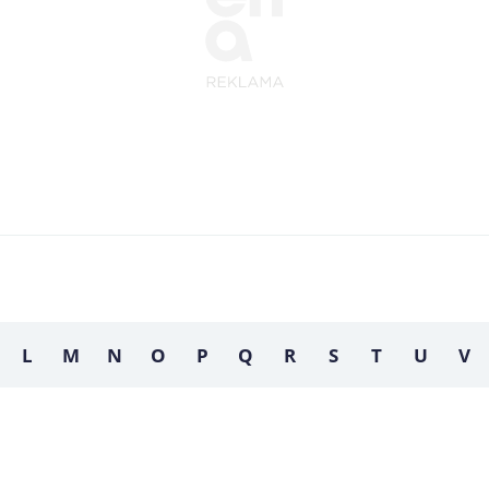
L
M
N
O
P
Q
R
S
T
U
V