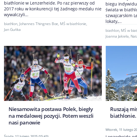
biathlonie w Lenzerheide. Po raz pierwszy od
biegu indywidu
2017 roku w konkurencji tej żadnego medalu nie
świata w biathl
wywalczyli...
szwajcarskim Le
lokaty,...
biathlon
,
Johannes Thingnes Boe
,
MŚ w biathlonie
,
Jan Guńka
biathlon
,
MŚ w biat
Joanna Jakieła
,
Nat
Niesamowita postawa Polek, biegły
Ruszają mi
na medalowej pozycji. Potem weszli
biathlonie
nasi panowie
Wtorek, 11 lutego 20
Środa, 12 lutego 2025 (15:43)
Lenzerheide od 