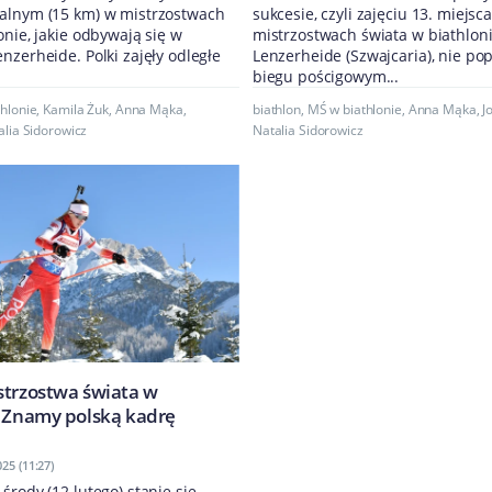
alnym (15 km) w mistrzostwach
sukcesie, czyli zajęciu 13. miejsc
onie, jakie odbywają się w
mistrzostwach świata w biathlon
nzerheide. Polki zajęły odległe
Lenzerheide (Szwajcaria), nie pop
biegu pościgowym...
hlonie
,
Kamila Żuk
,
Anna Mąka
,
biathlon
,
MŚ w biathlonie
,
Anna Mąka
,
J
alia Sidorowicz
Natalia Sidorowicz
strzostwa świata w
. Znamy polską kadrę
25 (11:27)
środy (12 lutego) stanie się