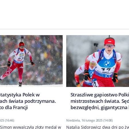
statystyka Polek w
Straszliwe gapiostwo Polk
ach świata podtrzymana.
mistrzostwach świata. Sęd
to dla Francji
bezwzględni, gigantyczna
25 (16:46)
Niedziela, 16 lutego 2025 (14:08)
a Simon wywalczyła złoty medal w
Natalia Sidorowicz dwa dni po ż