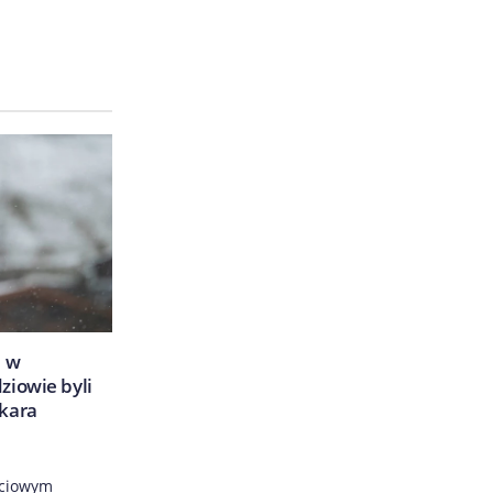
i w
ziowie byli
 kara
yciowym