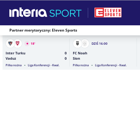
Partner merytoryczny: Eleven Sports
18
'
DZIŚ
16:00
Inter Turku
0
FC Noah
Vaduz
0
Sion
Piłka nożna
Liga Konferencji - Kwal.
Piłka nożna
Liga Konferencji - Kwal.