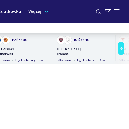
Siatkówka
Więcej
DZIŚ
16:00
DZIŚ
16:30
 Helsinki
FC CFR 1907 Cluj
DVSC
therwell
Tromso
FC Ko
ka nożna
Liga Konferencji - Kwal.
Piłka nożna
Liga Konferencji - Kwal.
Piłka n