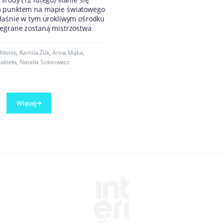
m punktem na mapie światowego
właśnie w tym urokliwym ośrodku
zegrane zostaną mistrzostwa
hlonie
,
Kamila Żuk
,
Anna Mąka
,
Jakieła
,
Natalia Sidorowicz
Więcej