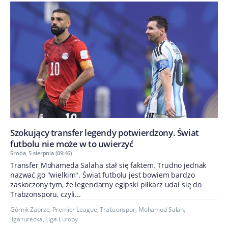
Szokujący transfer legendy potwierdzony. Świat
futbolu nie może w to uwierzyć
Środa, 5 sierpnia (09:46)
Transfer Mohameda Salaha stał się faktem. Trudno jednak
nazwać go "wielkim". Świat futbolu jest bowiem bardzo
zaskoczony tym, że legendarny egipski piłkarz udał się do
Trabzonsporu, czyli...
Górnik Zabrze
,
Premier League
,
Trabzonspor
,
Mohamed Salah
,
liga turecka
,
Liga Europy