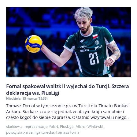
Fornal spakował walizki i wyjechał do Turcji. Szczera
deklaracja ws. PlusLigi
Niedziela, 15 marca (15:36)
Tomasz Fornal w tym sezonie gra w Turcji dla Ziraatu Bankasi
Ankara. Siatkarz czuje się jednak w obcym kraju samotnie i
często kogoś do siebie zaprasza. Ostatnio wizytował u niego...
siatkówka
,
reprezentacja Polski
,
PlusLiga
,
Michał Winiarski
,
polscy siatkarze
,
liga turecka
,
Tomasz Fornal