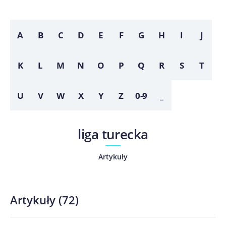
A
B
C
D
E
F
G
H
I
J
K
L
M
N
O
P
Q
R
S
T
U
V
W
X
Y
Z
0-9
_
liga turecka
Artykuły
Artykuły
(
72
)