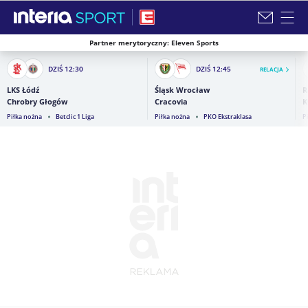
Partner merytoryczny: Eleven Sports
Zamknij i przejdź na stronę główną INTERIA
DZIŚ
12:30
DZIŚ
12:45
RELACJA
LKS Łódź
Śląsk Wrocław
R
Chrobry Głogów
Cracovia
K
Piłka nożna
Betclic 1 Liga
Piłka nożna
PKO Ekstraklasa
P