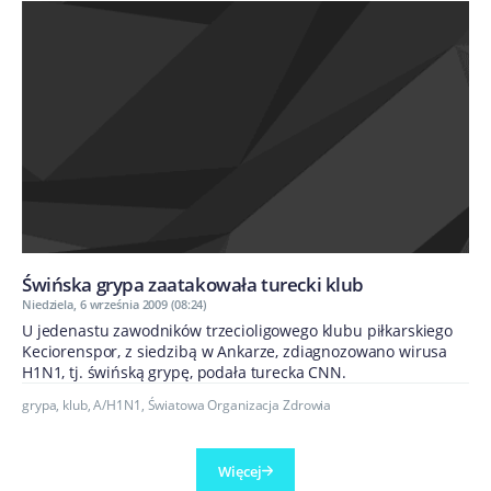
Świńska grypa zaatakowała turecki klub
Niedziela, 6 września 2009 (08:24)
U jedenastu zawodników trzecioligowego klubu piłkarskiego
Keciorenspor, z siedzibą w Ankarze, zdiagnozowano wirusa
H1N1, tj. świńską grypę, podała turecka CNN.
grypa
,
klub
,
A/H1N1
,
Światowa Organizacja Zdrowia
Więcej