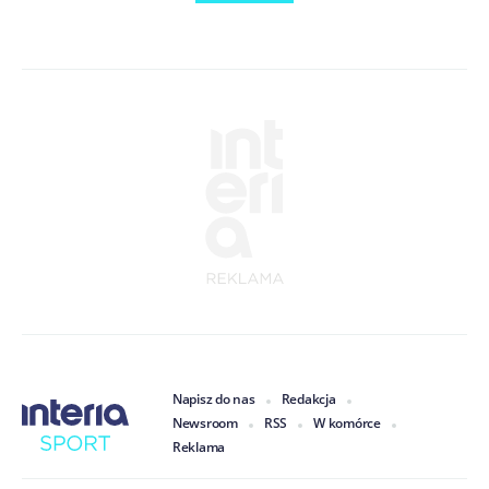
Napisz do nas
Redakcja
Newsroom
RSS
W komórce
Reklama