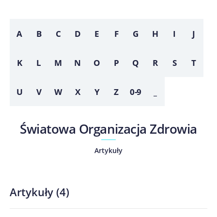
A
B
C
D
E
F
G
H
I
J
K
L
M
N
O
P
Q
R
S
T
U
V
W
X
Y
Z
0-9
_
Światowa Organizacja Zdrowia
Artykuły
Artykuły
(
4
)