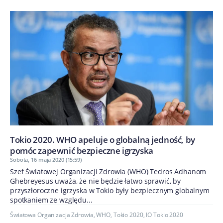
Tokio 2020. WHO apeluje o globalną jedność, by
pomóc zapewnić bezpieczne igrzyska
Sobota, 16 maja 2020 (15:59)
Szef Światowej Organizacji Zdrowia (WHO) Tedros Adhanom
Ghebreyesus uważa, że nie będzie łatwo sprawić, by
przyszłoroczne igrzyska w Tokio były bezpiecznym globalnym
spotkaniem ze względu...
Światowa Organizacja Zdrowia
,
WHO
,
Tokio 2020
,
IO Tokio 2020