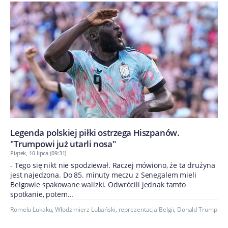
Legenda polskiej piłki ostrzega Hiszpanów.
"Trumpowi już utarli nosa"
Piątek, 10 lipca (09:31)
- Tego się nikt nie spodziewał. Raczej mówiono, że ta drużyna
jest najedzona. Do 85. minuty meczu z Senegalem mieli
Belgowie spakowane walizki. Odwrócili jednak tamto
spotkanie, potem...
Romelu Lukaku
,
Włodzimierz Lubański
,
reprezentacja Belgii
,
Donald Trump