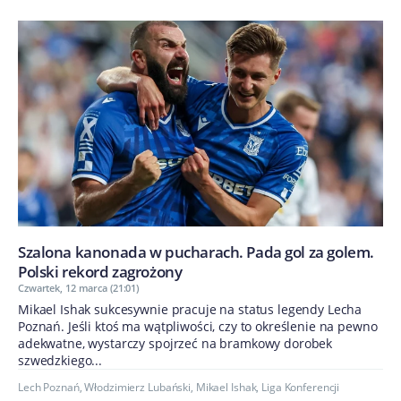
Szalona kanonada w pucharach. Pada gol za golem.
Polski rekord zagrożony
Czwartek, 12 marca (21:01)
Mikael Ishak sukcesywnie pracuje na status legendy Lecha
Poznań. Jeśli ktoś ma wątpliwości, czy to określenie na pewno
adekwatne, wystarczy spojrzeć na bramkowy dorobek
szwedzkiego...
Lech Poznań
,
Włodzimierz Lubański
,
Mikael Ishak
,
Liga Konferencji