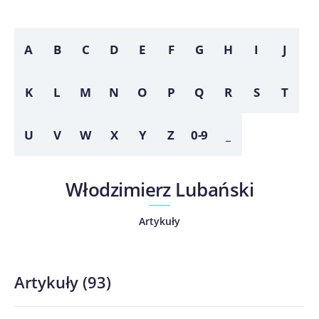
A
B
C
D
E
F
G
H
I
J
K
L
M
N
O
P
Q
R
S
T
U
V
W
X
Y
Z
0-9
_
Włodzimierz Lubański
Artykuły
Artykuły
(
93
)