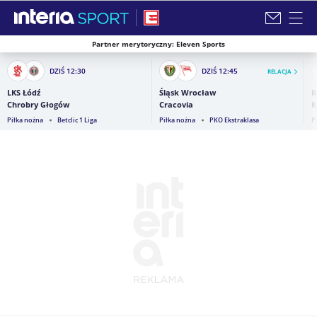
Partner merytoryczny: Eleven Sports
Zamknij i przejdź na stronę główną INTERIA
DZIŚ
12:30
DZIŚ
12:45
RELACJA
LKS Łódź
Śląsk Wrocław
R
Chrobry Głogów
Cracovia
K
Piłka nożna
Betclic 1 Liga
Piłka nożna
PKO Ekstraklasa
P