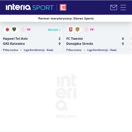
Partner merytoryczny: Eleven Sports
Zamknij i przejdź na stronę główną INTERIA
78
'
79
'
RELACJA
Hapoel Tel Aviv
2
FC Twente
6
A
GKS Katowice
0
Dunajska Streda
0
S
Piłka nożna
Liga Konferencji - Kwal.
Piłka nożna
Liga Konferencji - Kwal.
P