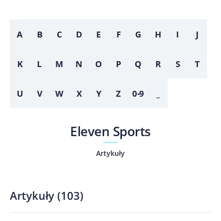
A
B
C
D
E
F
G
H
I
J
K
L
M
N
O
P
Q
R
S
T
U
V
W
X
Y
Z
0-9
_
Eleven Sports
Artykuły
Artykuły
(
103
)