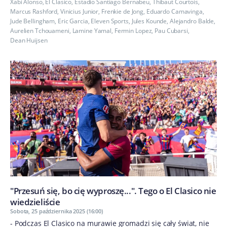
Xabi Alonso
,
El Clasico
,
Estadio Santiago Bernabeu
,
Thibaut Courtois
,
Marcus Rashford
,
Vinicius Junior
,
Frenkie de Jong
,
Eduardo Camavinga
,
Jude Bellingham
,
Eric Garcia
,
Eleven Sports
,
Jules Kounde
,
Alejandro Balde
,
Aurelien Tchouameni
,
Lamine Yamal
,
Fermin Lopez
,
Pau Cubarsi
,
Dean Huijsen
"Przesuń się, bo cię wyproszę...". Tego o El Clasico nie
wiedzieliście
Sobota, 25 października 2025 (16:00)
- Podczas El Clasico na murawie gromadzi się cały świat, nie