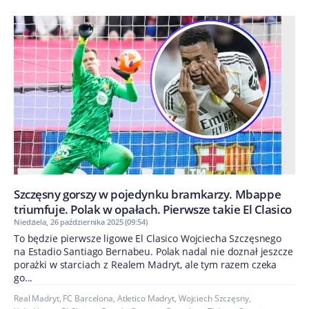
Szczęsny gorszy w pojedynku bramkarzy. Mbappe
triumfuje. Polak w opałach. Pierwsze takie El Clasico
Niedziela, 26 października 2025 (09:54)
To będzie pierwsze ligowe El Clasico Wojciecha Szczęsnego
na Estadio Santiago Bernabeu. Polak nadal nie doznał jeszcze
porażki w starciach z Realem Madryt, ale tym razem czeka
go...
Real Madryt
,
FC Barcelona
,
Atletico Madryt
,
Wojciech Szczęsny
,