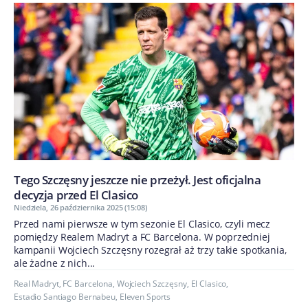
Tego Szczęsny jeszcze nie przeżył. Jest oficjalna
decyzja przed El Clasico
Niedziela, 26 października 2025 (15:08)
Przed nami pierwsze w tym sezonie El Clasico, czyli mecz
pomiędzy Realem Madryt a FC Barcelona. W poprzedniej
kampanii Wojciech Szczęsny rozegrał aż trzy takie spotkania,
ale żadne z nich...
Real Madryt
,
FC Barcelona
,
Wojciech Szczęsny
,
El Clasico
,
Estadio Santiago Bernabeu
,
Eleven Sports