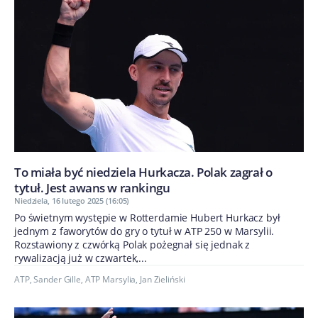
To miała być niedziela Hurkacza. Polak zagrał o
tytuł. Jest awans w rankingu
Niedziela, 16 lutego 2025 (16:05)
Po świetnym występie w Rotterdamie Hubert Hurkacz był
jednym z faworytów do gry o tytuł w ATP 250 w Marsylii.
Rozstawiony z czwórką Polak pożegnał się jednak z
rywalizacją już w czwartek,...
ATP
,
Sander Gille
,
ATP Marsylia
,
Jan Zieliński