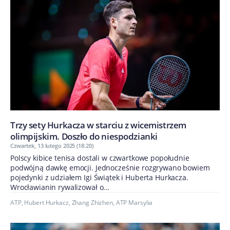
Trzy sety Hurkacza w starciu z wicemistrzem
olimpijskim. Doszło do niespodzianki
Czwartek, 13 lutego 2025 (18:20)
Polscy kibice tenisa dostali w czwartkowe popołudnie
podwójną dawkę emocji. Jednocześnie rozgrywano bowiem
pojedynki z udziałem Igi Świątek i Huberta Hurkacza.
Wrocławianin rywalizował o...
ATP
,
Hubert Hurkacz
,
Zhang Zhizhen
,
ATP Marsylia