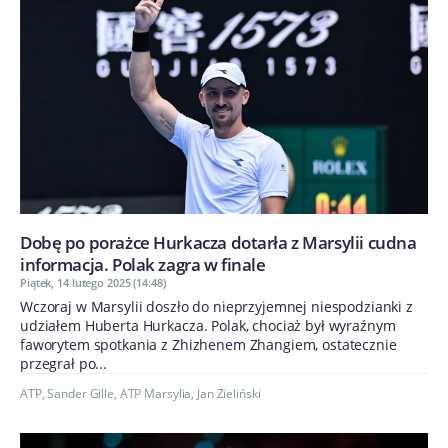
Dobę po porażce Hurkacza dotarła z Marsylii cudna
informacja. Polak zagra w finale
Piątek, 14 lutego 2025 (14:48)
Wczoraj w Marsylii doszło do nieprzyjemnej niespodzianki z
udziałem Huberta Hurkacza. Polak, chociaż był wyraźnym
faworytem spotkania z Zhizhenem Zhangiem, ostatecznie
przegrał po...
ATP
,
Sander Gille
,
ATP Marsylia
,
Jan Zieliński