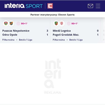
Partner merytoryczny: Eleven Sports
Zamknij i przejdź na stronę główną INTERIA
90+1
'
90+1
'
Puszcza Niepołomice
3
Miedź Legnica
0
S
Odra Opole
1
Pogoń Grodzisk Maz.
1
S
Piłka nożna
Betclic 1 Liga
Piłka nożna
Betclic 1 Liga
P