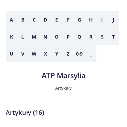
A
B
C
D
E
F
G
H
I
J
K
L
M
N
O
P
Q
R
S
T
U
V
W
X
Y
Z
0-9
_
ATP Marsylia
Artykuły
Artykuły
(
16
)