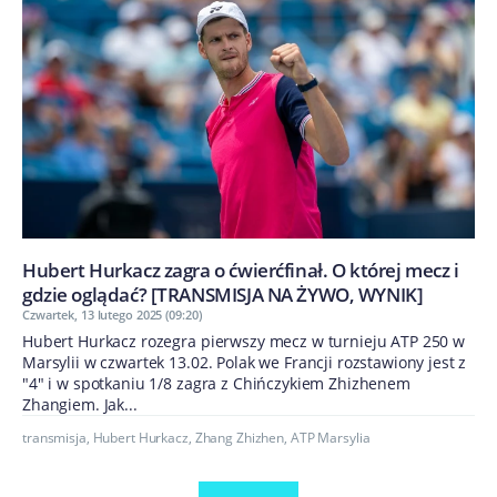
Hubert Hurkacz zagra o ćwierćfinał. O której mecz i
gdzie oglądać? [TRANSMISJA NA ŻYWO, WYNIK]
Czwartek, 13 lutego 2025 (09:20)
Hubert Hurkacz rozegra pierwszy mecz w turnieju ATP 250 w
Marsylii w czwartek 13.02. Polak we Francji rozstawiony jest z
"4" i w spotkaniu 1/8 zagra z Chińczykiem Zhizhenem
Zhangiem. Jak...
transmisja
,
Hubert Hurkacz
,
Zhang Zhizhen
,
ATP Marsylia