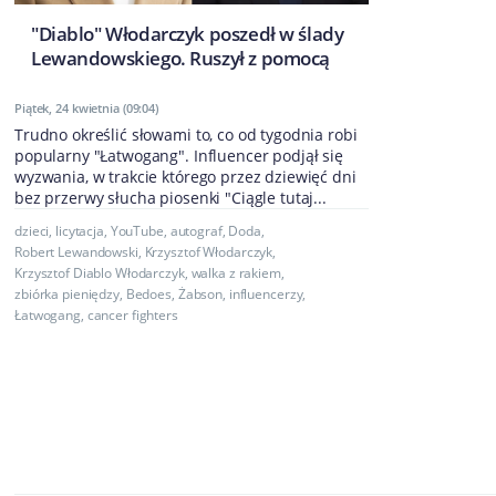
"Diablo" Włodarczyk poszedł w ślady
Lewandowskiego. Ruszył z pomocą
Piątek, 24 kwietnia (09:04)
Trudno określić słowami to, co od tygodnia robi
popularny "Łatwogang". Influencer podjął się
wyzwania, w trakcie którego przez dziewięć dni
bez przerwy słucha piosenki "Ciągle tutaj...
dzieci
,
licytacja
,
YouTube
,
autograf
,
Doda
,
Robert Lewandowski
,
Krzysztof Włodarczyk
,
Krzysztof Diablo Włodarczyk
,
walka z rakiem
,
zbiórka pieniędzy
,
Bedoes
,
Żabson
,
influencerzy
,
Łatwogang
,
cancer fighters