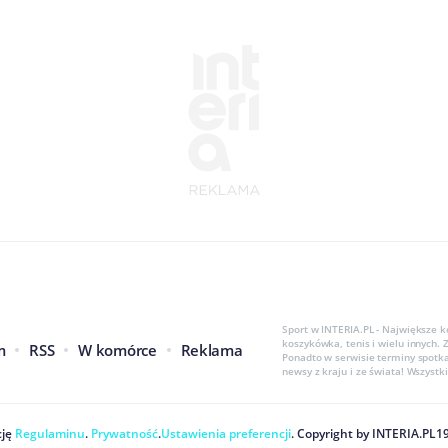
Sport w INTERIA.PL - Największe k
koszykówka, tenis i wielu innych.
m
RSS
W komórce
Reklama
Ponadto w serwisie terminy spotka
newsy z kraju i ze świata! Wszyst
ję
Regulaminu
.
Prywatność
.
Ustawienia preferencji
. Copyright by
INTERIA.PL
1