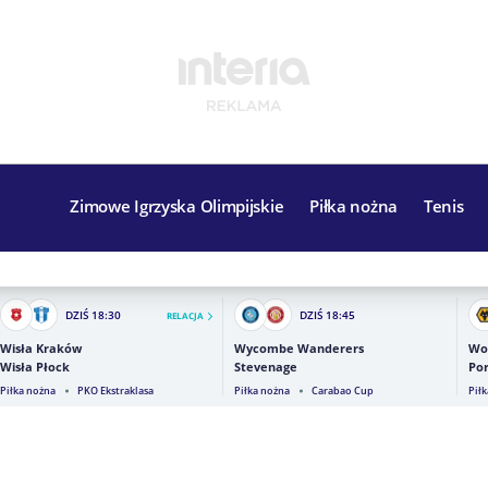
Zimowe Igrzyska Olimpijskie
Piłka nożna
Tenis
DZIŚ
18:30
DZIŚ
18:45
RELACJA
Wisła Kraków
Wycombe Wanderers
Wo
Wisła Płock
Stevenage
Por
Piłka nożna
PKO Ekstraklasa
Piłka nożna
Carabao Cup
Pił