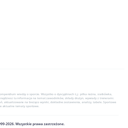
ompendium wiedzy o sporcie. Wszystko o dyscyplinach t.j.: piłka nożna, siatkówka,
 Znajdziesz tu informacje na temat zawodników, składy drużyn, wywiady z trenerami.
ń, aktualizowane na bieżąco wyniki, dokładne zestawienia, analizy, tabele. Sportowe
kie aktualne tematy sportowe.
999
-
2026
. Wszystkie prawa zastrzeżone.