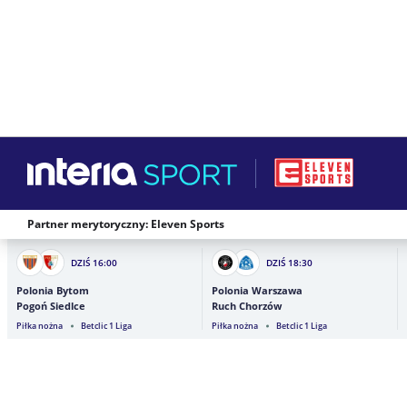
Partner merytoryczny: Eleven Sports
DZIŚ
16:00
DZIŚ
18:30
Polonia Bytom
Polonia Warszawa
Pogoń Siedlce
Ruch Chorzów
Piłka nożna
Betclic 1 Liga
Piłka nożna
Betclic 1 Liga