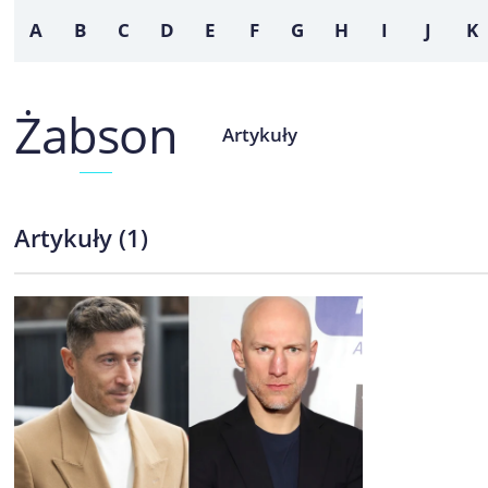
A
B
C
D
E
F
G
H
I
J
K
Żabson
Artykuły
Artykuły
(
1
)