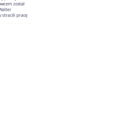
owcem został
Walter
stracili pracę