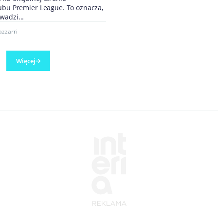
lubu Premier League. To oznacza,
wadzi...
azzarri
Więcej