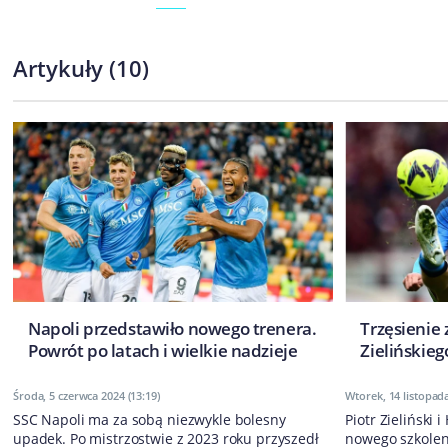
Artykuły
(
10
)
Napoli przedstawiło nowego trenera.
Trzęsienie 
Powrót po latach i wielkie nadzieje
Zielińskieg
Środa, 5 czerwca 2024 (13:19)
Wtorek, 14 listopada
SSC Napoli ma za sobą niezwykle bolesny
Piotr Zieliński 
upadek. Po mistrzostwie z 2023 roku przyszedł
nowego szkoleni