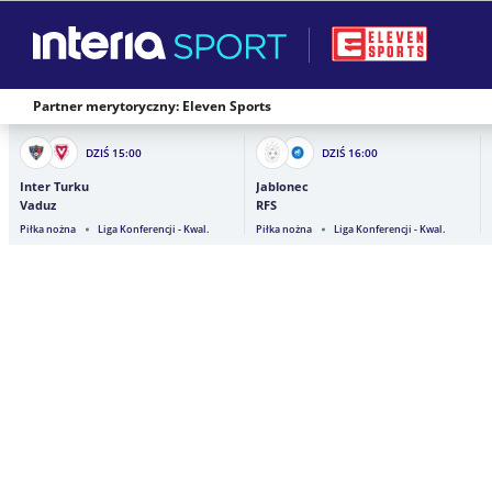
Partner merytoryczny: Eleven Sports
DZIŚ
15:00
DZIŚ
16:00
Inter Turku
Jablonec
Vaduz
RFS
Piłka nożna
Liga Konferencji - Kwal.
Piłka nożna
Liga Konferencji - Kwal.