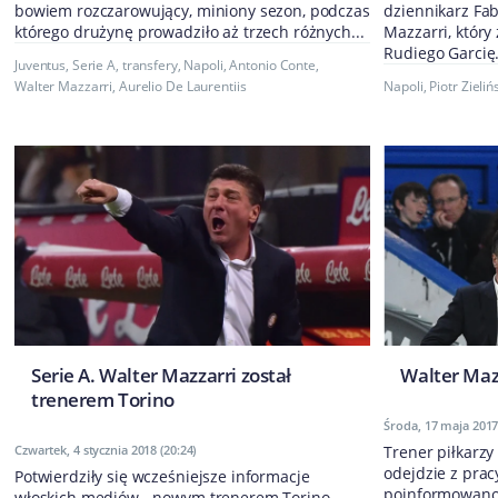
bowiem rozczarowujący, miniony sezon, podczas
dziennikarz Fa
którego drużynę prowadziło aż trzech różnych...
Mazzarri, który
Rudiego Garcię.
Juventus
,
Serie A
,
transfery
,
Napoli
,
Antonio Conte
,
Walter Mazzarri
,
Aurelio De Laurentiis
Napoli
,
Piotr Zieliń
Serie A. Walter Mazzarri został
Walter Maz
trenerem Torino
Środa, 17 maja 2017 
Czwartek, 4 stycznia 2018 (20:24)
Trener piłkarzy
odejdzie z prac
Potwierdziły się wcześniejsze informacje
poinformowano n
włoskich mediów - nowym trenerem Torino