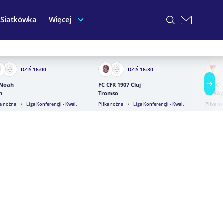
Siatkówka
Więcej
DZIŚ
16:00
DZIŚ
16:30
 Noah
FC CFR 1907 Cluj
DVSC
n
Tromso
FC Ko
ka nożna
Liga Konferencji - Kwal.
Piłka nożna
Liga Konferencji - Kwal.
Piłka n