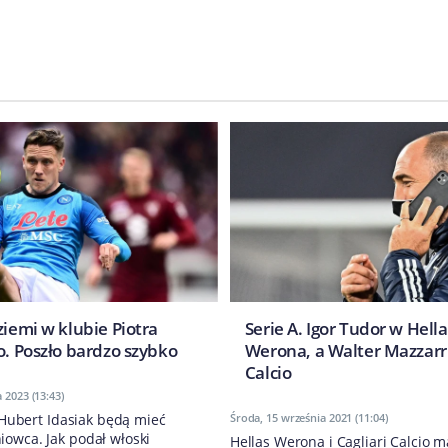
ziemi w klubie Piotra
Serie A. Igor Tudor w Hella
o. Poszło bardzo szybko
Werona, a Walter Mazzarri
Calcio
 2023 (13:43)
i Hubert Idasiak będą mieć
Środa, 15 września 2021 (11:04)
owca. Jak podał włoski
Hellas Werona i Cagliari Calcio 