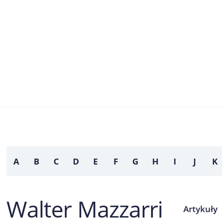
A
B
C
D
E
F
G
H
I
J
K
Walter Mazzarri
Artykuły