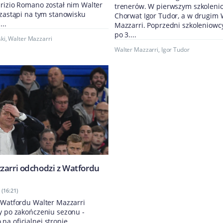
brizio Romano został nim Walter
trenerów. W pierwszym szkoleni
 zastąpi na tym stanowisku
Chorwat Igor Tudor, a w drugim 
...
Mazzarri. Poprzedni szkoleniowcy 
po 3....
ski
,
Walter Mazzarri
Walter Mazzarri
,
Igor Tudor
zarri odchodzi z Watfordu
(16:21)
 Watfordu Walter Mazzarri
y po zakończeniu sezonu -
a oficjalnej stronie