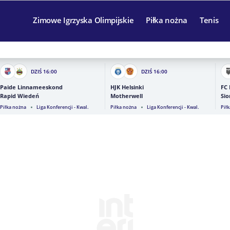
Zimowe Igrzyska Olimpijskie
Piłka nożna
Tenis
DZIŚ
16:00
DZIŚ
16:00
Paide Linnameeskond
HJK Helsinki
FC
Rapid Wiedeń
Motherwell
Sio
Piłka nożna
Liga Konferencji - Kwal.
Piłka nożna
Liga Konferencji - Kwal.
Pił