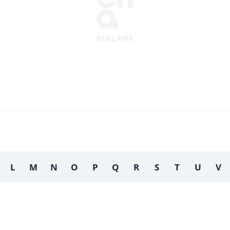
L
M
N
O
P
Q
R
S
T
U
V