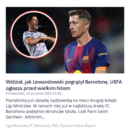
Widział, jak Lewandowski pogrążył Barcelonę. UEFA
ogłasza przed wielkim hitem
Poniedziałek, 29 września 2025 (13:36)
Poznaliśmy już obsadę sędziowską na mecz drugiej kolejki
Ligi Mistrzów. W ramach niej już w najbliższą środę FC
Barcelona podejmie obrońców tytułu, czyli Paris Saint-
Germain. Arbitrem...
Liga Mistrzów
,
FC Barcelona
,
PSG
,
Dynamo Kijów
,
Bayern
,