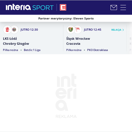
Partner merytoryczny: Eleven Sports
Zamknij i przejdź na stronę główną INTERIA
JUTRO
12:30
JUTRO
12:45
RELACJA
LKS Łódź
Śląsk Wrocław
R
Chrobry Głogów
Cracovia
K
Piłka nożna
Betclic 1 Liga
Piłka nożna
PKO Ekstraklasa
P