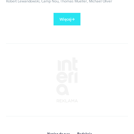
Robert Lewandowski
,
Camp Nou
,
Thomas Mueller
,
Michael Oliver
Więcej
Napisz do nas
Redakcja