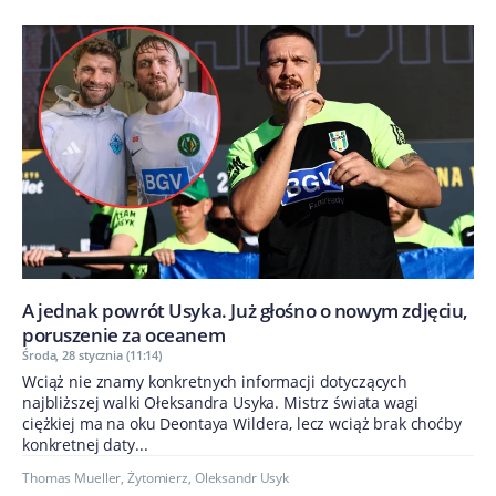
A jednak powrót Usyka. Już głośno o nowym zdjęciu,
poruszenie za oceanem
Środa, 28 stycznia (11:14)
Wciąż nie znamy konkretnych informacji dotyczących
najbliższej walki Ołeksandra Usyka. Mistrz świata wagi
ciężkiej ma na oku Deontaya Wildera, lecz wciąż brak choćby
konkretnej daty...
Thomas Mueller
,
Żytomierz
,
Oleksandr Usyk