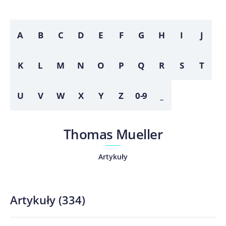
A
B
C
D
E
F
G
H
I
J
K
L
M
N
O
P
Q
R
S
T
U
V
W
X
Y
Z
0-9
_
Thomas Mueller
Artykuły
Artykuły
(
334
)