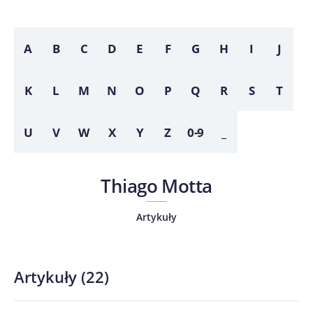
A
B
C
D
E
F
G
H
I
J
K
L
M
N
O
P
Q
R
S
T
U
V
W
X
Y
Z
0-9
_
Thiago Motta
Artykuły
Artykuły
(
22
)