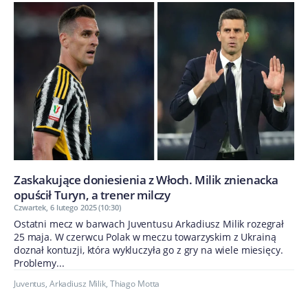
Zaskakujące doniesienia z Włoch. Milik znienacka
opuścił Turyn, a trener milczy
Czwartek, 6 lutego 2025 (10:30)
Ostatni mecz w barwach Juventusu Arkadiusz Milik rozegrał
25 maja. W czerwcu Polak w meczu towarzyskim z Ukrainą
doznał kontuzji, która wykluczyła go z gry na wiele miesięcy.
Problemy...
Juventus
,
Arkadiusz Milik
,
Thiago Motta