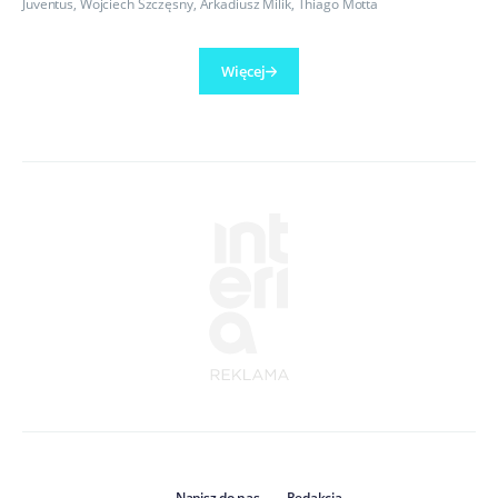
Juventus
,
Wojciech Szczęsny
,
Arkadiusz Milik
,
Thiago Motta
Więcej
Napisz do nas
Redakcja