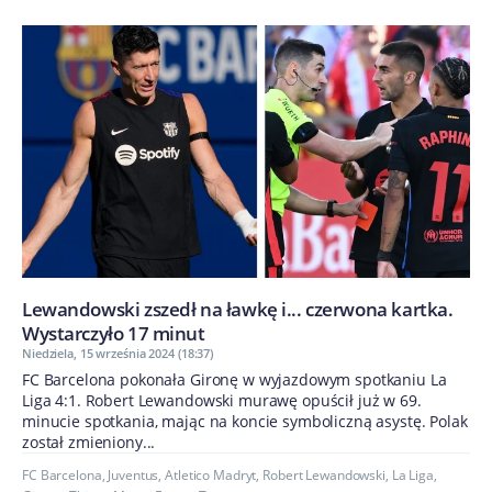
Lewandowski zszedł na ławkę i... czerwona kartka.
Wystarczyło 17 minut
Niedziela, 15 września 2024 (18:37)
FC Barcelona pokonała Gironę w wyjazdowym spotkaniu La
Liga 4:1. Robert Lewandowski murawę opuścił już w 69.
minucie spotkania, mając na koncie symboliczną asystę. Polak
został zmieniony...
FC Barcelona
,
Juventus
,
Atletico Madryt
,
Robert Lewandowski
,
La Liga
,