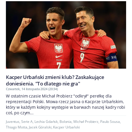
Kacper Urbański zmieni klub? Zaskakujące
doniesienia. "To dlatego nie gra"
Czwartek, 14 listopada 2024 (20:34)
W ostatnim czasie Michał Probierz "odkrył" perełkę dla
reprezentacji Polski. Mowa rzecz jasna o Kacprze Urbańskim,
który w każdym kolejny występie w barwach naszej kadry robi
coś, po czym...
Juventus
,
Serie A
,
Lechia Gdańsk
,
Bolonia
,
Michał Probierz
,
Paulo Sousa
,
Thiago Motta
,
Jacek Góralski
,
Kacper Urbański