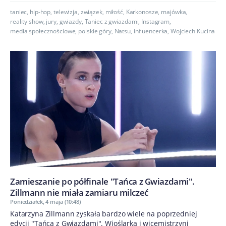
taniec
,
hip-hop
,
telewizja
,
związek
,
miłość
,
Karkonosze
,
majówka
,
reality show
,
jury
,
gwiazdy
,
Taniec z gwiazdami
,
Instagram
,
media społecznościowe
,
polskie góry
,
Natsu
,
influencerka
,
Wojciech Kucina
Zamieszanie po półfinale "Tańca z Gwiazdami".
Zillmann nie miała zamiaru milczeć
Poniedziałek, 4 maja (10:48)
Katarzyna Zillmann zyskała bardzo wiele na poprzedniej
edycji "Tańca z Gwiazdami". Wioślarka i wicemistrzyni