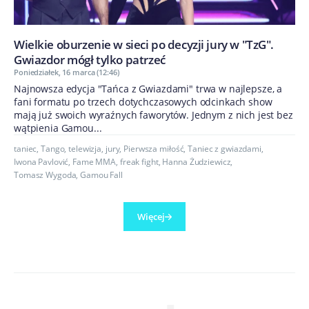
Wielkie oburzenie w sieci po decyzji jury w "TzG".
Gwiazdor mógł tylko patrzeć
Poniedziałek, 16 marca (12:46)
Najnowsza edycja "Tańca z Gwiazdami" trwa w najlepsze, a
fani formatu po trzech dotychczasowych odcinkach show
mają już swoich wyraźnych faworytów. Jednym z nich jest bez
wątpienia Gamou...
taniec
,
Tango
,
telewizja
,
jury
,
Pierwsza miłość
,
Taniec z gwiazdami
,
Iwona Pavlović
,
Fame MMA
,
freak fight
,
Hanna Żudziewicz
,
Tomasz Wygoda
,
Gamou Fall
Więcej