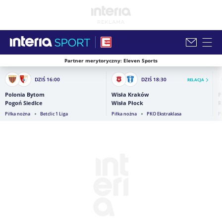
Partner merytoryczny: Eleven Sports
Zamknij i przejdź na stronę główną INTERIA
DZIŚ
16:00
DZIŚ
18:30
RELACJA
Polonia Bytom
Wisła Kraków
P
Pogoń Siedlce
Wisła Płock
R
Piłka nożna
Betclic 1 Liga
Piłka nożna
PKO Ekstraklasa
P