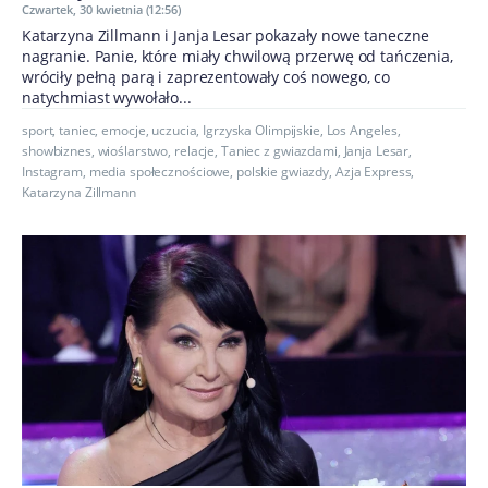
Czwartek, 30 kwietnia (12:56)
Katarzyna Zillmann i Janja Lesar pokazały nowe taneczne
nagranie. Panie, które miały chwilową przerwę od tańczenia,
wróciły pełną parą i zaprezentowały coś nowego, co
natychmiast wywołało...
sport
,
taniec
,
emocje
,
uczucia
,
Igrzyska Olimpijskie
,
Los Angeles
,
showbiznes
,
wioślarstwo
,
relacje
,
Taniec z gwiazdami
,
Janja Lesar
,
Instagram
,
media społecznościowe
,
polskie gwiazdy
,
Azja Express
,
Katarzyna Zillmann