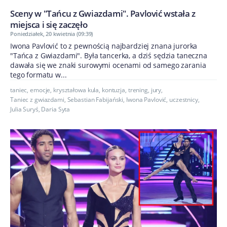
Sceny w "Tańcu z Gwiazdami". Pavlović wstała z
miejsca i się zaczęło
Poniedziałek, 20 kwietnia (09:39)
Iwona Pavlović to z pewnością najbardziej znana jurorka
"Tańca z Gwiazdami". Była tancerka, a dziś sędzia taneczna
dawała się we znaki surowymi ocenami od samego zarania
tego formatu w...
taniec
,
emocje
,
kryształowa kula
,
kontuzja
,
trening
,
jury
,
Taniec z gwiazdami
,
Sebastian Fabijański
,
Iwona Pavlović
,
uczestnicy
,
Julia Suryś
,
Daria Syta