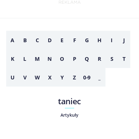
A
B
C
D
E
F
G
H
I
J
K
L
M
N
O
P
Q
R
S
T
U
V
W
X
Y
Z
0-9
_
taniec
Artykuły