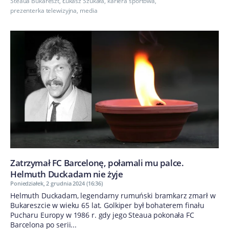
Steaua Bukareszt
,
Łukasz Szukała
,
kariera sportowa
,
prezenterka telewizyjna
,
media
Zatrzymał FC Barcelonę, połamali mu palce.
Helmuth Duckadam nie żyje
Poniedziałek, 2 grudnia 2024 (16:36)
Helmuth Duckadam, legendarny rumuński bramkarz zmarł w
Bukareszcie w wieku 65 lat. Golkiper był bohaterem finału
Pucharu Europy w 1986 r. gdy jego Steaua pokonała FC
Barcelona po serii...