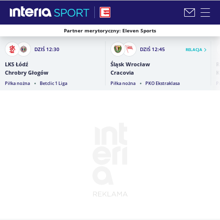
Partner merytoryczny: Eleven Sports
Zamknij i przejdź na stronę główną INTERIA
DZIŚ
12:30
DZIŚ
12:45
RELACJA
LKS Łódź
Śląsk Wrocław
R
Chrobry Głogów
Cracovia
K
Piłka nożna
Betclic 1 Liga
Piłka nożna
PKO Ekstraklasa
P