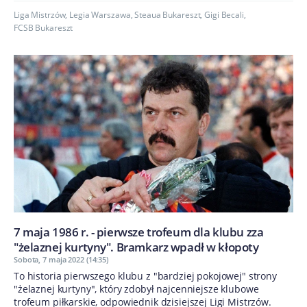
Liga Mistrzów
,
Legia Warszawa
,
Steaua Bukareszt
,
Gigi Becali
,
FCSB Bukareszt
7 maja 1986 r. - pierwsze trofeum dla klubu zza
"żelaznej kurtyny". Bramkarz wpadł w kłopoty
Sobota, 7 maja 2022 (14:35)
To historia pierwszego klubu z "bardziej pokojowej" strony
"żelaznej kurtyny", który zdobył najcenniejsze klubowe
trofeum piłkarskie, odpowiednik dzisiejszej Ligi Mistrzów.