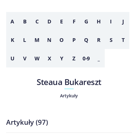
A
B
C
D
E
F
G
H
I
J
K
L
M
N
O
P
Q
R
S
T
U
V
W
X
Y
Z
0-9
_
Steaua Bukareszt
Artykuły
Artykuły
(
97
)