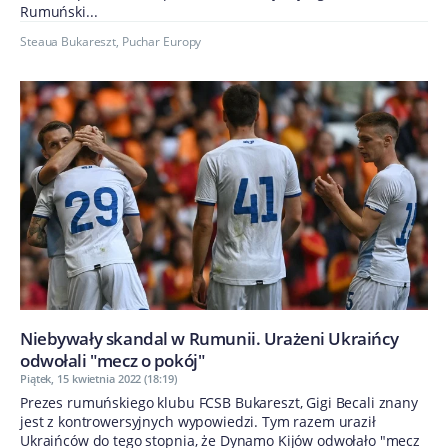
Rumuński...
Steaua Bukareszt
,
Puchar Europy
Niebywały skandal w Rumunii. Urażeni Ukraińcy
odwołali "mecz o pokój"
Piątek, 15 kwietnia 2022 (18:19)
Prezes rumuńskiego klubu FCSB Bukareszt, Gigi Becali znany
jest z kontrowersyjnych wypowiedzi. Tym razem uraził
Ukraińców do tego stopnia, że Dynamo Kijów odwołało "mecz