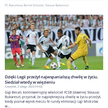
FC Barcelona
,
Bernd Schuster
,
Steaua Bukareszt
Dzięki Legii przeżył najwspanialszą chwilę w życiu.
Siedział wtedy w więzieniu
Czwartek, 2 lutego 2023 (13:42)
Gigi Becali, kontrowersyjny właściciel FCSB (dawniej Steaua)
Bukareszt, przyznał, że najpiękniejszą chwilę w życiu przeżył,
kiedy poznał wynik meczu IV rundy eliminacji Ligi Mistrzów
w...