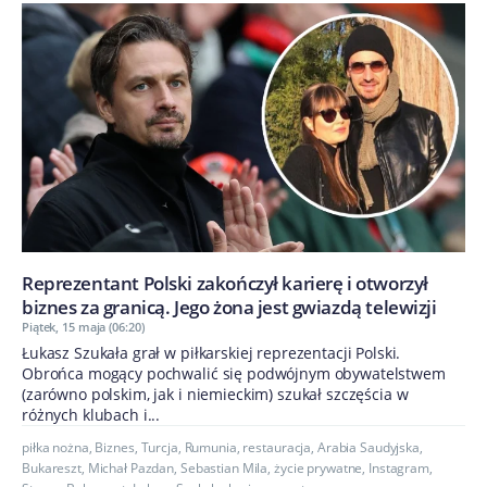
Reprezentant Polski zakończył karierę i otworzył
biznes za granicą. Jego żona jest gwiazdą telewizji
Piątek, 15 maja (06:20)
Łukasz Szukała grał w piłkarskiej reprezentacji Polski.
Obrońca mogący pochwalić się podwójnym obywatelstwem
(zarówno polskim, jak i niemieckim) szukał szczęścia w
różnych klubach i...
piłka nożna
,
Biznes
,
Turcja
,
Rumunia
,
restauracja
,
Arabia Saudyjska
,
Bukareszt
,
Michał Pazdan
,
Sebastian Mila
,
życie prywatne
,
Instagram
,