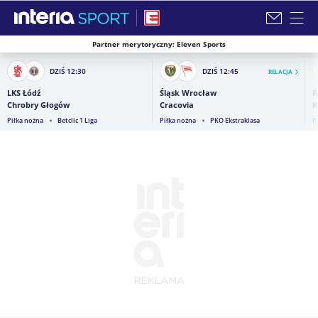
Partner merytoryczny: Eleven Sports
Zamknij i przejdź na stronę główną INTERIA
DZIŚ
12:30
DZIŚ
12:45
RELACJA
LKS Łódź
Śląsk Wrocław
R
Chrobry Głogów
Cracovia
K
Piłka nożna
Betclic 1 Liga
Piłka nożna
PKO Ekstraklasa
P