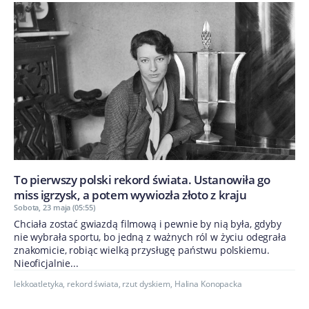
To pierwszy polski rekord świata. Ustanowiła go
miss igrzysk, a potem wywiozła złoto z kraju
Sobota, 23 maja (05:55)
Chciała zostać gwiazdą filmową i pewnie by nią była, gdyby
nie wybrała sportu, bo jedną z ważnych ról w życiu odegrała
znakomicie, robiąc wielką przysługę państwu polskiemu.
Nieoficjalnie...
lekkoatletyka
,
rekord świata
,
rzut dyskiem
,
Halina Konopacka