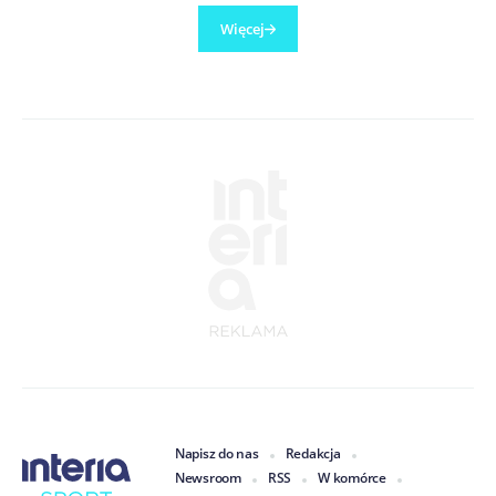
Więcej
Napisz do nas
Redakcja
Newsroom
RSS
W komórce