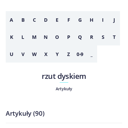
A
B
C
D
E
F
G
H
I
J
K
L
M
N
O
P
Q
R
S
T
U
V
W
X
Y
Z
0-9
_
rzut dyskiem
Artykuły
Artykuły
(
90
)