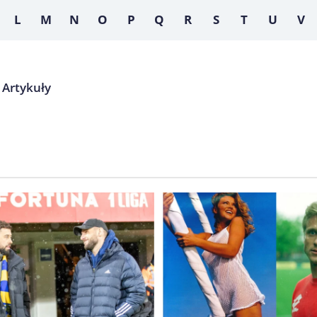
L
M
N
O
P
Q
R
S
T
U
V
Artykuły