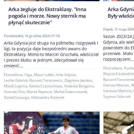
Arka żegluje do Ekstraklasy. "Inna
Arka Gdynia
pogoda i morze. Nowy sternik ma
Były właśc
płynąć skutecznie"
Piątek, 17 maja 2024
Poniedziałek, 16 grudnia 2024 (17:19)
Sezon 2023/24 j
Gdynia, ale wie
Arka Gdynia jest druga na półmetku rozgrywek I
powrotem do Eks
ligi, ta pozycja daje bezpośredni awans do
przerwie. Mało 
Ekstraklasy. Mimo to Marcin Gruchała, właściciel
rozpoczęciem...
i prezes klubu w jednym, zdecydował się
zmienić...
Ekstraklasa
,
Puchar
Wojciech Łobodziń
Ekstraklasa
,
I liga
,
Motor Lublin
,
Arka Gdynia
,
Ryszard Tarasiewi
Lechia Gdańsk
,
Ryszard Tarasiewicz
,
Zbigniew Jakubas
,
Dariusz Marzec
,
W
Miedź Legnica
,
Raków Częstochowa
,
Atalanta Bergamo
,
Ireneusz Mamrot
,
Goncalo Feio
,
Marek Papszun
,
Michał Świerczewski
,
Szymon Sobczak
Dawid Szwarga
,
Aleksandra Kosiorek