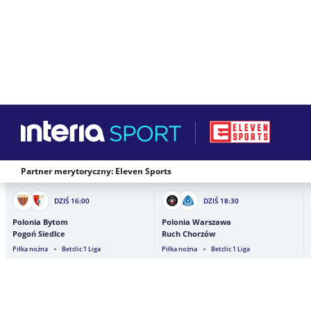
Partner merytoryczny: Eleven Sports
DZIŚ
16:00
DZIŚ
18:30
Polonia Bytom
Polonia Warszawa
Pogoń Siedlce
Ruch Chorzów
Piłka nożna
Betclic 1 Liga
Piłka nożna
Betclic 1 Liga