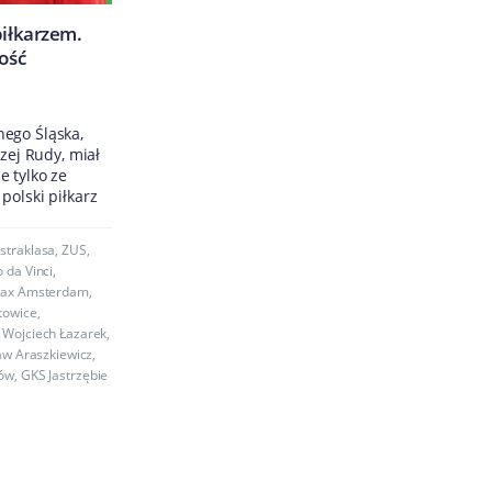
piłkarzem.
ość
ego Śląska,
rzej Rudy, miał
 tylko ze
polski piłkarz
straklasa
,
ZUS
,
 da Vinci
,
jax Amsterdam
,
towice
,
,
Wojciech Łazarek
,
aw Araszkiewicz
,
rów
,
GKS Jastrzębie