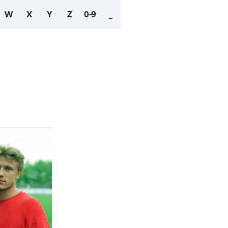
W
X
Y
Z
0-9
_