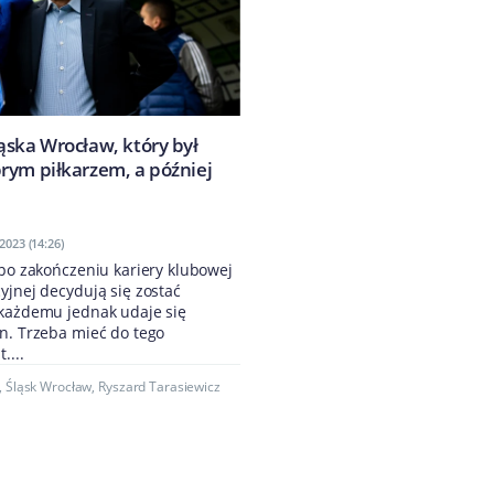
ąska Wrocław, który był
rym piłkarzem, a później
2023 (14:26)
 po zakończeniu kariery klubowej
yjnej decydują się zostać
 każdemu jednak udaje się
n. Trzeba mieć do tego
....
,
Śląsk Wrocław
,
Ryszard Tarasiewicz