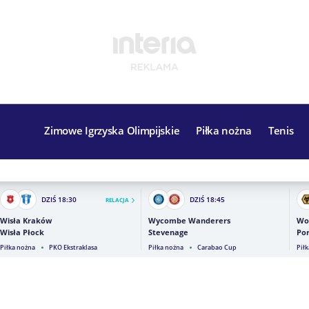
Zimowe Igrzyska Olimpijskie
Piłka nożna
Tenis
DZIŚ
18:30
DZIŚ
18:45
RELACJA
Wisła Kraków
Wycombe Wanderers
Wo
Wisła Płock
Stevenage
Por
Piłka nożna
PKO Ekstraklasa
Piłka nożna
Carabao Cup
Pił