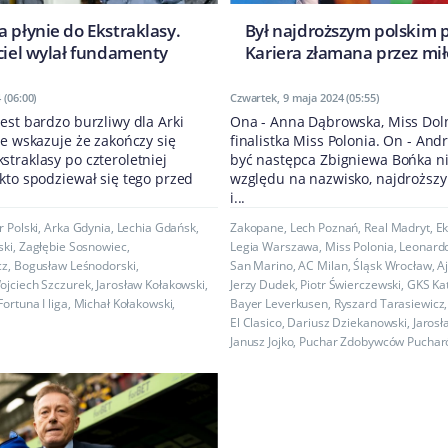
 płynie do Ekstraklasy.
Był najdroższym polskim 
iciel wylał fundamenty
Kariera złamana przez mił
 (06:00)
Czwartek, 9 maja 2024 (05:55)
est bardzo burzliwy dla Arki
Ona - Anna Dąbrowska, Miss Doln
le wskazuje że zakończy się
finalistka Miss Polonia. On - And
traklasy po czteroletniej
być następca Zbigniewa Bońka nie
kto spodziewał się tego przed
względu na nazwisko, najdroższy 
i...
 Polski
,
Arka Gdynia
,
Lechia Gdańsk
,
Zakopane
,
Lech Poznań
,
Real Madryt
,
Ek
ski
,
Zagłębie Sosnowiec
,
Legia Warszawa
,
Miss Polonia
,
Leonardo
cz
,
Bogusław Leśnodorski
,
San Marino
,
AC Milan
,
Śląsk Wrocław
,
A
ojciech Szczurek
,
Jarosław Kołakowski
,
Jerzy Dudek
,
Piotr Świerczewski
,
GKS Ka
Fortuna I liga
,
Michał Kołakowski
,
Bayer Leverkusen
,
Ryszard Tarasiewicz
El Clasico
,
Dariusz Dziekanowski
,
Jarosł
Janusz Jojko
,
Puchar Zdobywców Pucha