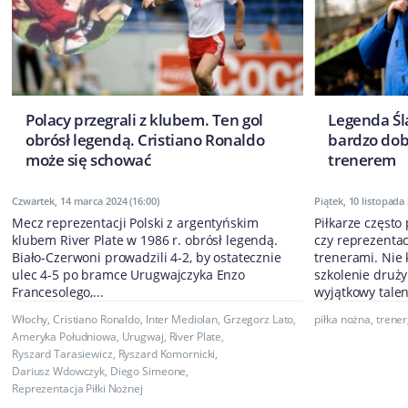
Polacy przegrali z klubem. Ten gol
Legenda Śl
obrósł legendą. Cristiano Ronaldo
bardzo dob
może się schować
trenerem
Czwartek, 14 marca 2024 (16:00)
Piątek, 10 listopada 
Mecz reprezentacji Polski z argentyńskim
Piłkarze często
klubem River Plate w 1986 r. obrósł legendą.
czy reprezentac
Biało-Czerwoni prowadzili 4-2, by ostatecznie
trenerami. Nie
ulec 4-5 po bramce Urugwajczyka Enzo
szkolenie druży
Francesolego,...
wyjątkowy talent
Włochy
,
Cristiano Ronaldo
,
Inter Mediolan
,
Grzegorz Lato
,
piłka nożna
,
trener
Ameryka Południowa
,
Urugwaj
,
River Plate
,
Ryszard Tarasiewicz
,
Ryszard Komornicki
,
Dariusz Wdowczyk
,
Diego Simeone
,
Reprezentacja Piłki Nożnej