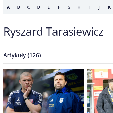
A
B
C
D
E
F
G
H
I
J
K
Ryszard Tarasiewicz
Artykuły
(
126
)