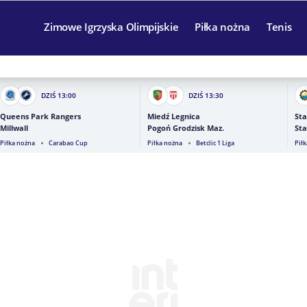
Zimowe Igrzyska Olimpijskie
Piłka nożna
Tenis
DZIŚ
13:00
DZIŚ
13:30
Queens Park Rangers
Miedź Legnica
Sta
Millwall
Pogoń Grodzisk Maz.
Sta
Piłka nożna
Carabao Cup
Piłka nożna
Betclic 1 Liga
Pił