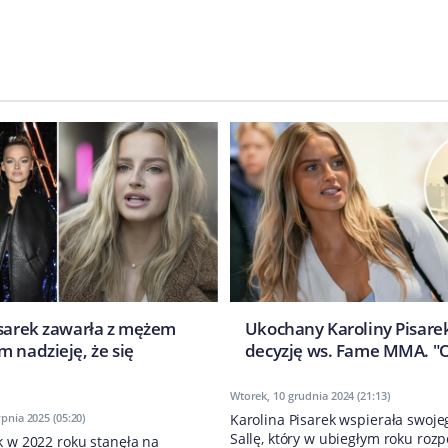
isarek zawarła z mężem
Ukochany Karoliny Pisare
 nadzieję, że się
decyzję ws. Fame MMA. "
Wtorek, 10 grudnia 2024 (21:13)
rpnia 2025 (05:20)
Karolina Pisarek wspierała swoj
Sallę, który w ubiegłym roku rozp
k w 2022 roku stanęła na