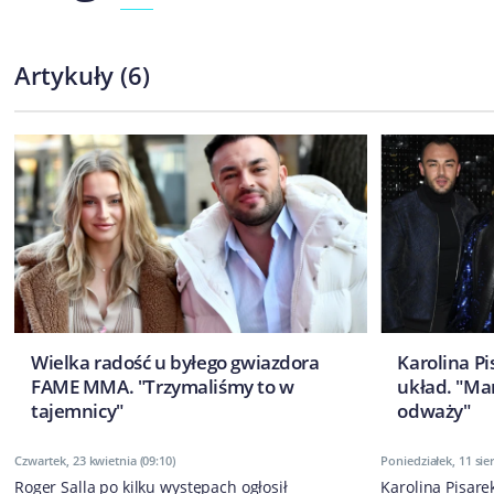
Artykuły
(
6
)
Wielka radość u byłego gwiazdora
Karolina P
FAME MMA. "Trzymaliśmy to w
układ. "Mam
tajemnicy"
odważy"
Czwartek, 23 kwietnia (09:10)
Poniedziałek, 11 sie
Roger Salla po kilku występach ogłosił
Karolina Pisare