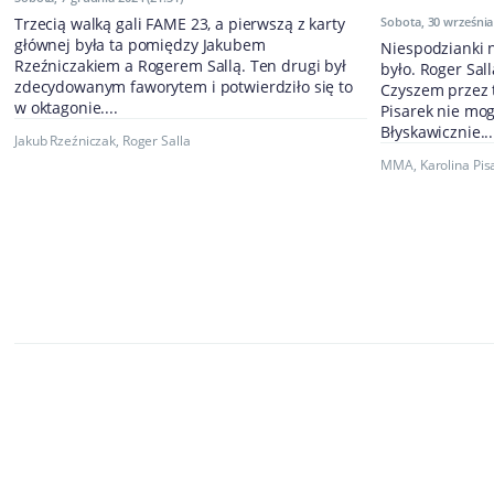
Trzecią walką gali FAME 23, a pierwszą z karty
Sobota, 30 września 
głównej była ta pomiędzy Jakubem
Niespodzianki n
Rzeźniczakiem a Rogerem Sallą. Ten drugi był
było. Roger Sal
zdecydowanym faworytem i potwierdziło się to
Czyszem przez 
w oktagonie....
Pisarek nie mo
Błyskawicznie...
Jakub Rzeźniczak
,
Roger Salla
MMA
,
Karolina Pis