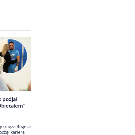
k podjął
Obiecałem"
ego męża Rogera
oczął karierę