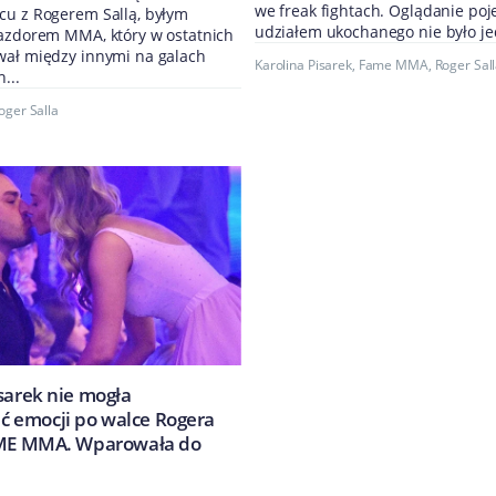
we freak fightach. Oglądanie po
cu z Rogerem Sallą, byłym
udziałem ukochanego nie było je
iazdorem MMA, który w ostatnich
wał między innymi na galach
Karolina Pisarek
,
Fame MMA
,
Roger Sal
...
oger Salla
sarek nie mogła
 emocji po walce Rogera
AME MMA. Wparowała do