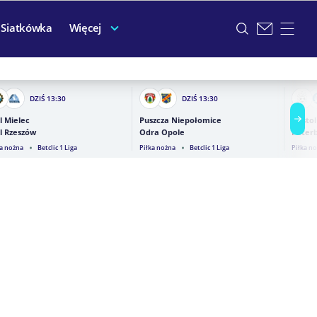
Siatkówka
Więcej
DZIŚ
13:30
DZIŚ
13:30
l Mielec
Puszcza Niepołomice
Bristo
l Rzeszów
Odra Opole
Peter
ka nożna
Betclic 1 Liga
Piłka nożna
Betclic 1 Liga
Piłka n