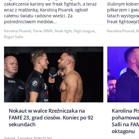
zakończenie kariery we freak fightach, a teraz
ślubnym kobier
wraz z małżonką, Karoliną Pisarek, ogłosił
piłkarzem i gw
całemu światu radosne wieści. Za
latach występo
pośrednictwem mediów...
freak fightowych
Karolina Pisarek
,
Fame MMA
,
freak fight
,
High League
,
Karolina Pisarek
,
R
Roger Salla
Nokaut w walce Rzeźniczaka na
Karolina Pi
FAME 23, grad ciosów. Koniec po 92
pohamować
sekundach
Salli na F
oktagonu
Sobota, 7 grudnia 2024 (21:31)