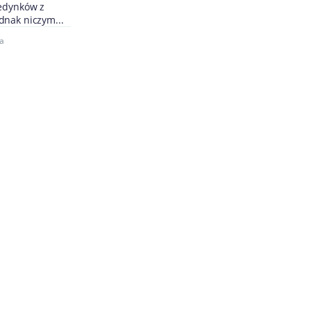
jedynków z
dnak niczym...
la