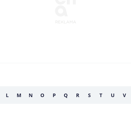
L
M
N
O
P
Q
R
S
T
U
V