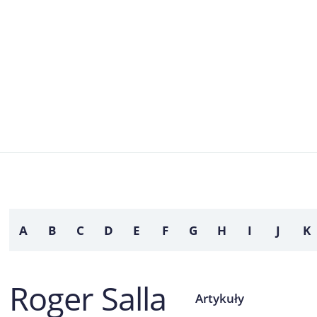
A
B
C
D
E
F
G
H
I
J
K
Roger Salla
Artykuły