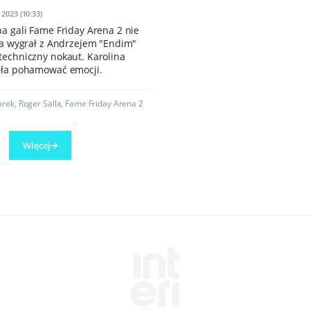
2023 (10:33)
a gali Fame Friday Arena 2 nie
la wygrał z Andrzejem "Endim"
techniczny nokaut. Karolina
gła pohamować emocji.
arek
,
Roger Salla
,
Fame Friday Arena 2
Więcej