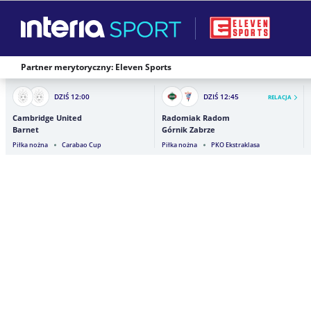
Partner merytoryczny: Eleven Sports
DZIŚ
12:00
DZIŚ
12:45
RELACJA
Cambridge United
Radomiak Radom
Barnet
Górnik Zabrze
Piłka nożna
Carabao Cup
Piłka nożna
PKO Ekstraklasa