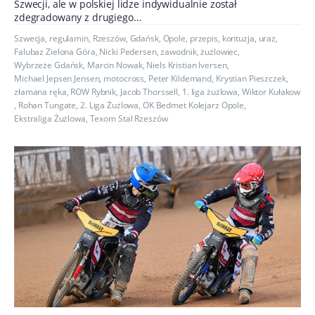
Szwecji, ale w polskiej lidze indywidualnie został
zdegradowany z drugiego...
Szwecja
,
regulamin
,
Rzeszów
,
Gdańsk
,
Opole
,
przepis
,
kontuzja
,
uraz
,
Falubaz Zielona Góra
,
Nicki Pedersen
,
zawodnik
,
żużlowiec
,
Wybrzeże Gdańsk
,
Marcin Nowak
,
Niels Kristian Iversen
,
Michael Jepsen Jensen
,
motocross
,
Peter Kildemand
,
Krystian Pieszczek
,
złamana ręka
,
ROW Rybnik
,
Jacob Thorssell
,
1. liga żużlowa
,
Wiktor Kułakow
,
Rohan Tungate
,
2. Liga Żużlowa
,
OK Bedmet Kolejarz Opole
,
Ekstraliga Żużlowa
,
Texom Stal Rzeszów