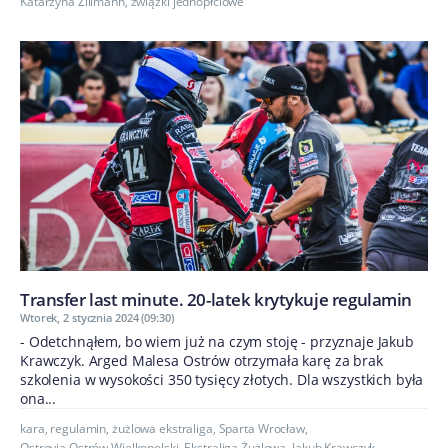
Katarzyna Zillmann
,
związki jednopłciowe
Transfer last minute. 20-latek krytykuje regulamin
Wtorek, 2 stycznia 2024 (09:30)
- Odetchnąłem, bo wiem już na czym stoję - przyznaje Jakub
Krawczyk. Arged Malesa Ostrów otrzymała karę za brak
szkolenia w wysokości 350 tysięcy złotych. Dla wszystkich była
ona...
kara
,
regulamin
,
żużlowa ekstraliga
,
Sparta Wrocław
,
Ostrovia Ostrów Wielkopolski
,
Ekstraliga Żużlowa
,
Jakub Krawczyk
,