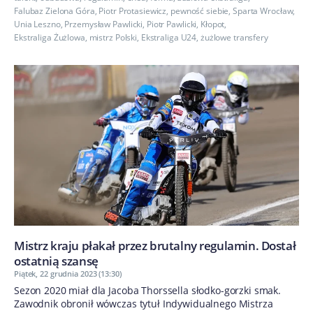
Falubaz Zielona Góra
,
Piotr Protasiewicz
,
pewność siebie
,
Sparta Wrocław
,
Unia Leszno
,
Przemysław Pawlicki
,
Piotr Pawlicki
,
Kłopot
,
Ekstraliga Żużlowa
,
mistrz Polski
,
Ekstraliga U24
,
żużlowe transfery
Mistrz kraju płakał przez brutalny regulamin. Dostał
ostatnią szansę
Piątek, 22 grudnia 2023 (13:30)
Sezon 2020 miał dla Jacoba Thorssella słodko-gorzki smak.
Zawodnik obronił wówczas tytuł Indywidualnego Mistrza