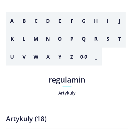
A
B
C
D
E
F
G
H
I
J
K
L
M
N
O
P
Q
R
S
T
U
V
W
X
Y
Z
0-9
_
regulamin
Artykuły
Artykuły
(
18
)