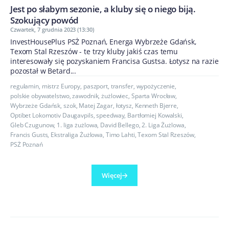
Jest po słabym sezonie, a kluby się o niego biją.
Szokujący powód
Czwartek, 7 grudnia 2023 (13:30)
InvestHousePlus PSŻ Poznań, Energa Wybrzeże Gdańsk,
Texom Stal Rzeszów - te trzy kluby jakiś czas temu
interesowały się pozyskaniem Francisa Gustsa. Łotysz na razie
pozostał w Betard...
regulamin
,
mistrz Europy
,
paszport
,
transfer
,
wypożyczenie
,
polskie obywatelstwo
,
zawodnik
,
żużlowiec
,
Sparta Wrocław
,
Wybrzeże Gdańsk
,
szok
,
Matej Zagar
,
łotysz
,
Kenneth Bjerre
,
Optibet Lokomotiv Daugavpils
,
speedway
,
Bartłomiej Kowalski
,
Gleb Czugunow
,
1. liga żużlowa
,
David Bellego
,
2. Liga Żużlowa
,
Francis Gusts
,
Ekstraliga Żużlowa
,
Timo Lahti
,
Texom Stal Rzeszów
,
PSŻ Poznań
Więcej