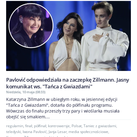
Pavlović odpowiedziała na zaczepkę Zillmann. Jasny
komunikat ws. "Tańca z Gwiazdami"
Niedziela, 10 maja (08:33)
Katarzyna Zillmann w ubiegłym roku, w jesiennej edycji
"Tańca z Gwiazdami", dotarła do półfinału programu.
Wówczas do finału przeszły trzy pary i wioślarka musiała
obejść się smakiem....
regulamin
,
finał
,
półfinał
,
kontrowersje
,
Polsat
,
Taniec z gwiazdami
,
teledyski
,
Iwona Pavlović
,
Janja Lesar
,
media społecznościowe
,