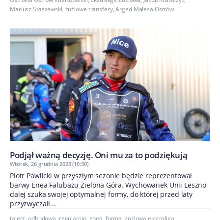
Mariusz Staszewski
,
żużlowe transfery
,
Arged Malesa Ostrów
Podjął ważną decyzję. Oni mu za to podziękują
Wtorek, 26 grudnia 2023 (10:30)
Piotr Pawlicki w przyszłym sezonie będzie reprezentował
barwy Enea Falubazu Zielona Góra. Wychowanek Unii Leszno
dalej szuka swojej optymalnej formy, do której przed laty
przyzwyczaił...
talent
,
odbudowa
,
regulamin
,
enea
,
forma
,
żużlowa ekstraliga
,