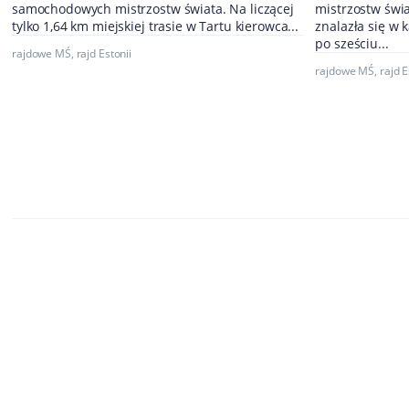
samochodowych mistrzostw świata. Na liczącej
mistrzostw świa
tylko 1,64 km miejskiej trasie w Tartu kierowca...
znalazła się w
po sześciu...
rajdowe MŚ
,
rajd Estonii
rajdowe MŚ
,
rajd E