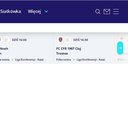
Siatkówka
Więcej
DZIŚ
16:00
DZIŚ
16:30
 Noah
FC CFR 1907 Cluj
DVSC
n
Tromso
FC Ko
ka nożna
Liga Konferencji - Kwal.
Piłka nożna
Liga Konferencji - Kwal.
Piłka n