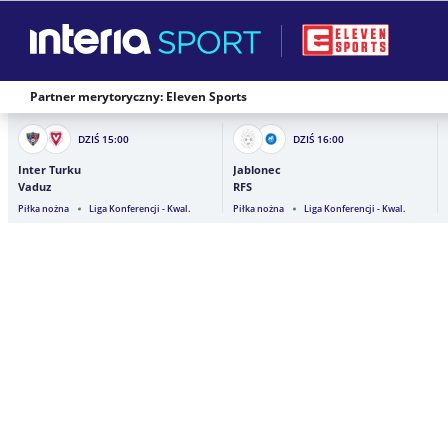
Partner merytoryczny: Eleven Sports
DZIŚ
15:00
DZIŚ
16:00
Inter Turku
Jablonec
Vaduz
RFS
Piłka nożna
Liga Konferencji - Kwal.
Piłka nożna
Liga Konferencji - Kwal.