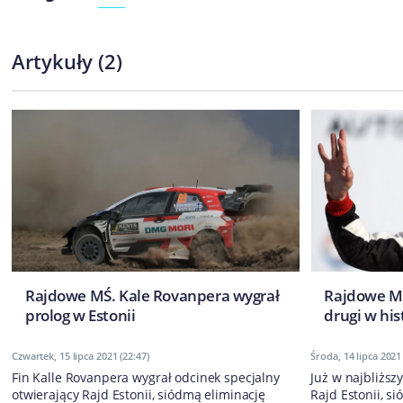
Artykuły
(
2
)
Rajdowe MŚ. Kale Rovanpera wygrał
Rajdowe MŚ
prolog w Estonii
drugi w hist
Czwartek, 15 lipca 2021 (22:47)
Środa, 14 lipca 2021 
Fin Kalle Rovanpera wygrał odcinek specjalny
Już w najbliższ
otwierający Rajd Estonii, siódmą eliminację
Rajd Estonii, 