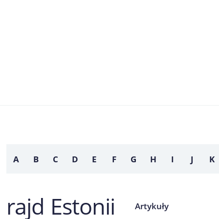
A
B
C
D
E
F
G
H
I
J
K
rajd Estonii
Artykuły