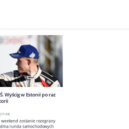
. Wyścig w Estonii po raz
orii
(11:24)
y weekend zostanie rozegrany
siódma runda samochodowych