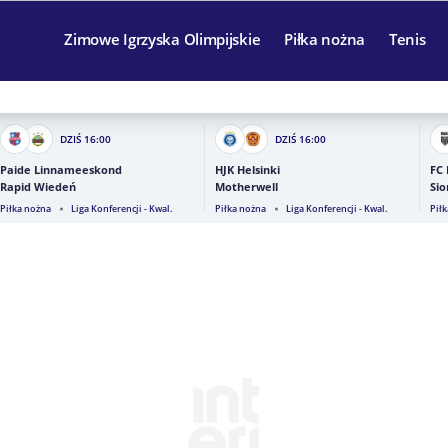
Zimowe Igrzyska Olimpijskie
Piłka nożna
Tenis
DZIŚ
16:00
DZIŚ
16:00
Paide Linnameeskond
HJK Helsinki
FC
Rapid Wiedeń
Motherwell
Sio
Piłka nożna
Liga Konferencji - Kwal.
Piłka nożna
Liga Konferencji - Kwal.
Pił