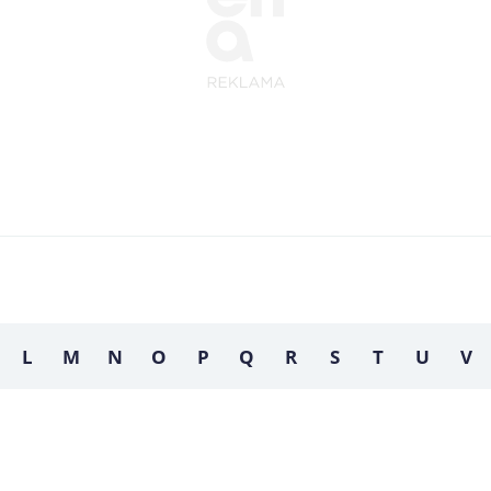
L
M
N
O
P
Q
R
S
T
U
V