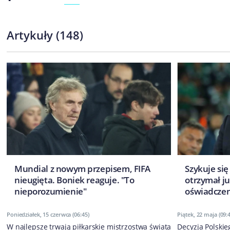
Artykuły
(
148
)
Mundial z nowym przepisem, FIFA
Szykuje si
nieugięta. Boniek reaguje. "To
otrzymał j
nieporozumienie"
oświadczen
Poniedziałek, 15 czerwca (06:45)
Piątek, 22 maja (09:
W najlepsze trwają piłkarskie mistrzostwa świata
Decyzja Polskie