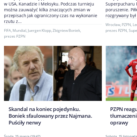
w USA, Kanadzie i Meksyku. Podczas turnieju
Superpucharu P
można zauważyć kilka znaczących zmian w
poruszenie. Pił
przepisach jak ograniczony czas na wykonanie
rozgrywany był 
rzutu z...
Wrocław
,
PZPN
,
Le
FIFA
,
Mundial
,
Juergen Klopp
,
Zbigniew Boniek
,
prezes PZPN
,
Supe
prezes PZPN
Skandal na koniec pojedynku.
PZPN reagu
Boniek sfaulowany przez Najmana.
tłumaczeni
Puściły nerwy
oprawy
Środa, 25 marca (19:47)
Sobota, 15 listopada