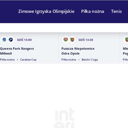
Zimowe Igrzyska Olimpijskie
Piłka nożna
Tenis
DZIŚ
13:00
DZIŚ
13:30
Queens Park Rangers
Puszcza Niepołomice
Mie
Millwall
Odra Opole
Pog
Piłka nożna
Carabao Cup
Piłka nożna
Betclic 1 Liga
Pił