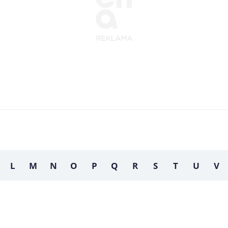
L
M
N
O
P
Q
R
S
T
U
V