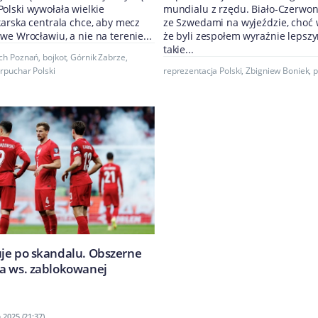
olski wywołała wielkie
mundialu z rzędu. Biało-Czerwoni
karska centrala chce, aby mecz
ze Szwedami na wyjeździe, choć 
we Wrocławiu, a nie na terenie...
że byli zespołem wyraźnie lepsz
takie...
ch Poznań
,
bojkot
,
Górnik Zabrze
,
rpuchar Polski
reprezentacja Polski
,
Zbigniew Boniek
,
p
je po skandalu. Obszerne
a ws. zablokowanej
 2025 (21:37)