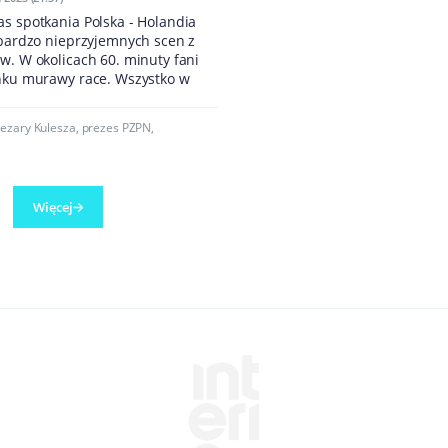
s spotkania Polska - Holandia
 bardzo nieprzyjemnych scen z
w. W okolicach 60. minuty fani
unku murawy race. Wszystko w
ezary Kulesza
,
prezes PZPN
,
Więcej