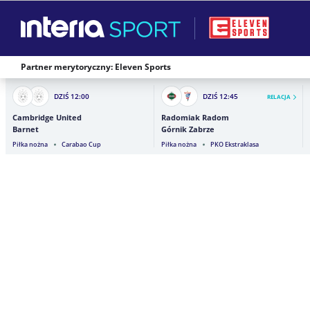
Partner merytoryczny: Eleven Sports
DZIŚ
12:00
DZIŚ
12:45
RELACJA
Cambridge United
Radomiak Radom
Barnet
Górnik Zabrze
Piłka nożna
Carabao Cup
Piłka nożna
PKO Ekstraklasa