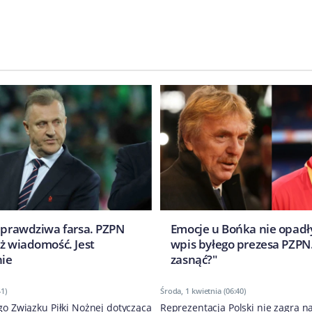
ę prawdziwa farsa. PZPN
Emocje u Bońka nie opadł
uż wiadomość. Jest
wpis byłego prezesa PZPN.
ie
zasnąć?"
41)
Środa, 1 kwietnia (06:40)
go Związku Piłki Nożnej dotycząca
Reprezentacja Polski nie zagra n