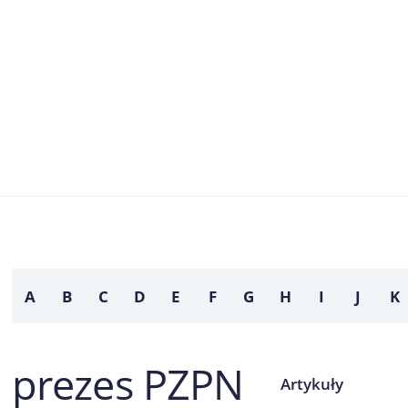
A
B
C
D
E
F
G
H
I
J
K
prezes PZPN
Artykuły