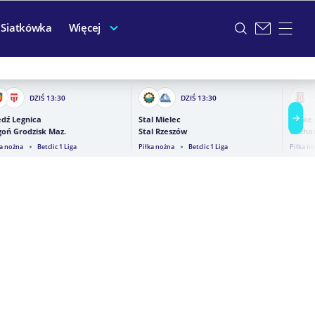
Siatkówka
Więcej
DZIŚ
13:30
DZIŚ
13:30
dź Legnica
Stal Mielec
Stoke 
oń Grodzisk Maz.
Stal Rzeszów
Oldha
ka nożna
Betclic 1 Liga
Piłka nożna
Betclic 1 Liga
Piłka n