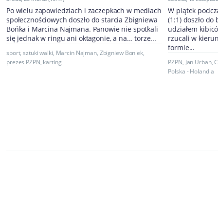
Po wielu zapowiedziach i zaczepkach w mediach
W piątek podcza
społecznościowych doszło do starcia Zbigniewa
(1:1) doszło do
Bońka i Marcina Najmana. Panowie nie spotkali
udziałem kibicó
się jednak w ringu ani oktagonie, a na... torze...
rzucali w kier
formie...
sport
,
sztuki walki
,
Marcin Najman
,
Zbigniew Boniek
,
prezes PZPN
,
karting
PZPN
,
Jan Urban
,
C
Polska - Holandia