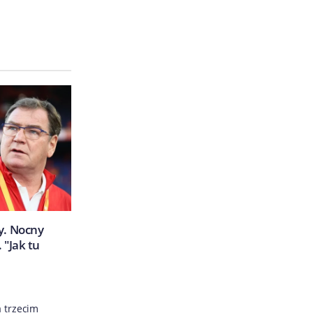
y. Nocny
 "Jak tu
a trzecim