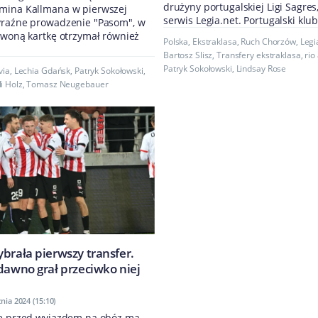
drużyny portugalskiej Ligi Sagres
mina Kallmana w pierwszej
serwis Legia.net. Portugalski klub
yraźne prowadzenie "Pasom", w
rwoną kartkę otrzymał również
Polska
,
Ekstraklasa
,
Ruch Chorzów
,
Leg
Bartosz Slisz
,
Transfery ekstraklasa
,
rio
Patryk Sokołowski
,
Lindsay Rose
via
,
Lechia Gdańsk
,
Patryk Sokołowski
,
i Holz
,
Tomasz Neugebauer
brała pierwszy transfer.
dawno grał przeciwko niej
znia 2024 (15:10)
ze przed wyjazdem na obóz ma