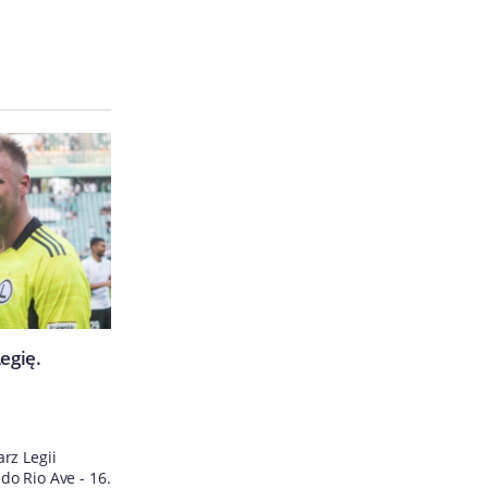
egię.
rz Legii
o Rio Ave - 16.