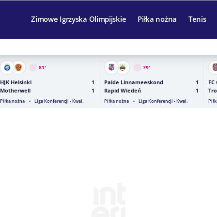
Zimowe Igrzyska Olimpijskie
Piłka nożna
Tenis
81
'
79
'
HJK Helsinki
1
Paide Linnameeskond
1
FC 
Motherwell
1
Rapid Wiedeń
1
Tr
Piłka nożna
Liga Konferencji - Kwal.
Piłka nożna
Liga Konferencji - Kwal.
Pił