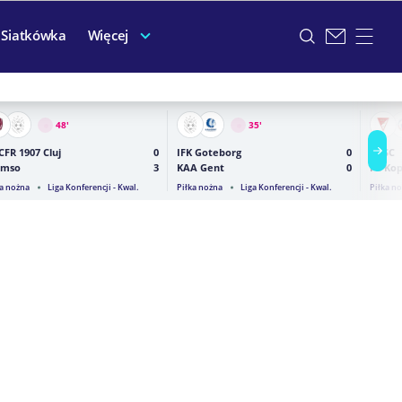
Siatkówka
Więcej
48
'
35
'
CFR 1907 Cluj
0
IFK Goteborg
0
DVSC
omso
3
KAA Gent
0
FC Ko
ka nożna
Liga Konferencji - Kwal.
Piłka nożna
Liga Konferencji - Kwal.
Piłka n