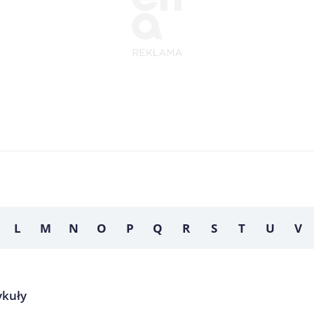
L
M
N
O
P
Q
R
S
T
U
V
tykuły