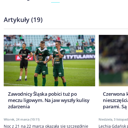
Artykuły
(
19
)
Zawodnicy Śląska pobici tuż po
Czerwona ka
meczu ligowym. Na jaw wyszły kulisy
nieszczęśc
zdarzenia
parami. Są 
Wtorek, 24 marca (10:11)
Niedziela, 3 listopad
Noc z 21 na 22 marca okazała się szczególnie
Lechia Gdańsk p