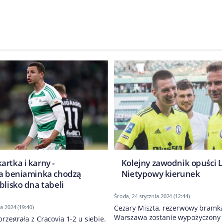
rtka i karny -
Kolejny zawodnik opuści L
ia beniaminka chodzą
Nietypowy kierunek
blisko dna tabeli
Środa, 24 stycznia 2024 (12:44)
a 2024 (19:40)
Cezary Miszta, rezerwowy bramka
Warszawa zostanie wypożyczony d
rzegrała z Cracovią 1-2 u siebie.