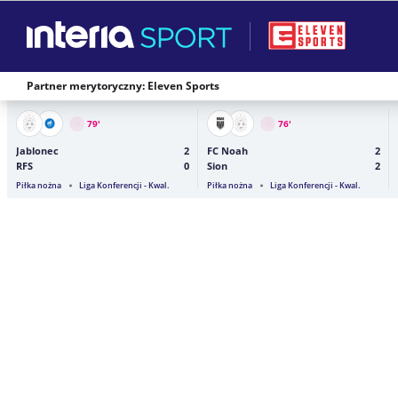
Partner merytoryczny: Eleven Sports
79
'
76
'
Jablonec
2
FC Noah
2
RFS
0
Sion
2
Piłka nożna
Liga Konferencji - Kwal.
Piłka nożna
Liga Konferencji - Kwal.