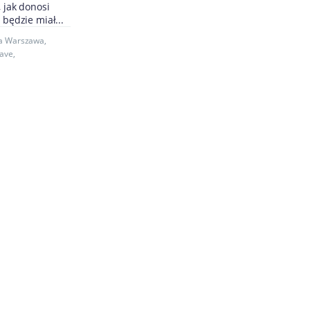
, jak donosi
 będzie miał...
ia Warszawa
,
 ave
,