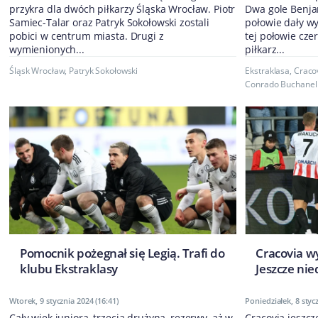
przykra dla dwóch piłkarzy Śląska Wrocław. Piotr
Dwa gole Benja
Samiec-Talar oraz Patryk Sokołowski zostali
połowie dały w
pobici w centrum miasta. Drugi z
tej połowie cze
wymienionych...
piłkarz...
Śląsk Wrocław
,
Patryk Sokołowski
Ekstraklasa
,
Craco
Conrado Buchanell
Pomocnik pożegnał się Legią. Trafi do
Cracovia wy
klubu Ekstraklasy
Jeszcze nie
Wtorek, 9 stycznia 2024 (16:41)
Poniedziałek, 8 styc
Cały wiek juniora, trzecia drużyna, rezerwy, aż w
Cracovia jeszc