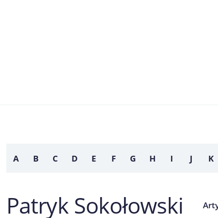
A
B
C
D
E
F
G
H
I
J
K
Patryk Sokołowski
Ar