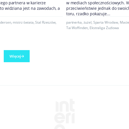
jego partnera w karierze
w mediach społecznościowych. 
to widziana jest na zawodach, a
przeciwieństwie jednak do swoic
toru, rzadko pokazuje...
edersen
,
mistrz świata
,
Stal Rzeszów
,
partnerka
,
żużel
,
Sparta Wrocław
,
Macie
Tai Woffinden
,
Ekstraliga Żużlowa
Więcej