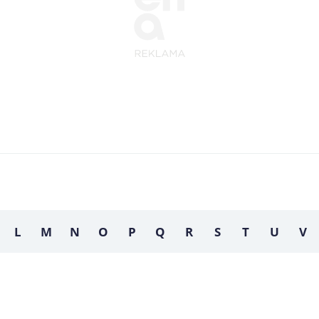
L
M
N
O
P
Q
R
S
T
U
V