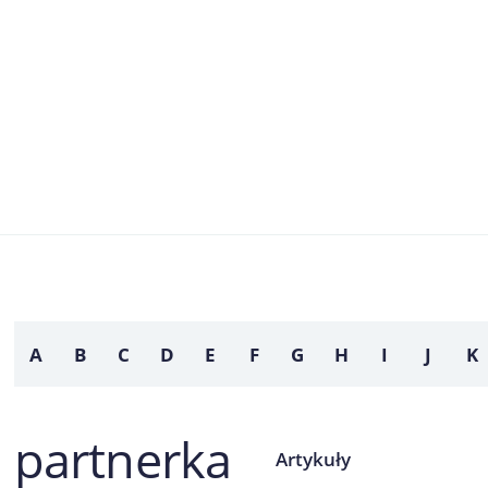
A
B
C
D
E
F
G
H
I
J
K
partnerka
Artykuły