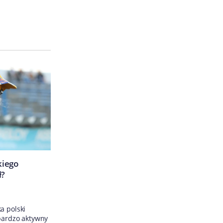
kiego
ł?
a polski
 bardzo aktywny