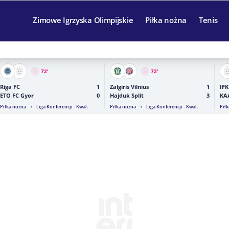
Zimowe Igrzyska Olimpijskie
Piłka nożna
Tenis
72
'
72
'
Riga FC
1
Zalgiris Vilnius
1
IFK
ETO FC Gyor
0
Hajduk Split
3
KA
Piłka nożna
Liga Konferencji - Kwal.
Piłka nożna
Liga Konferencji - Kwal.
Pił