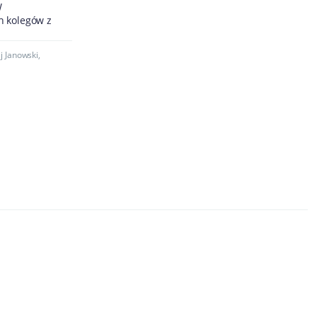
W
h kolegów z
j Janowski
,