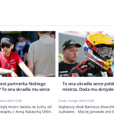
jest partnerka Nickiego
​To ona ukradła serce pols
 To ona skradła mu serce
mistrza. Doda mu skrzyde
dnia 2023 (13:30)
Środa, 9 lutego 2022 (13:30)
 były mistrz świata na żużlu, od
Najlepszy obok Bartosza Zmarzlik
w związku z Anną Nataschą Ohlin.
żużlowiec - Maciej Janowski jest