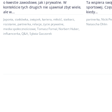
o kwestie zawodowe, jak i prywatne. W
Ta wspiera swo
kontekście tych drugich nie ujawniał zbyt wiele,
sportowej. Częs
ale w...
kiedy...
Japonia
,
siatkówka
,
związek
,
kariera
,
miłość
,
siatkarz
,
partnerka
,
Nicki P
rozstanie
,
partnerka
,
relacje
,
życie prywatne
,
Natascha Ohlin
media społecznościowe
,
Tomasz Fornal
,
Norbert Huber
,
influencerka
,
Q&A
,
Sylwia Gaczorek