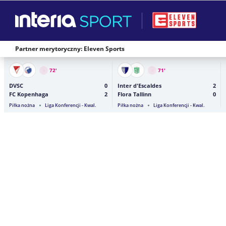
Partner merytoryczny: Eleven Sports
72
'
71
'
DVSC
0
Inter d'Escaldes
2
FC Kopenhaga
2
Flora Tallinn
0
Piłka nożna
Liga Konferencji - Kwal.
Piłka nożna
Liga Konferencji - Kwal.