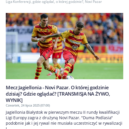
Liga Konferencji
,
gdzie oglądać
,
o której godzinie?
,
Novi Pazar
Mecz Jagiellonia - Novi Pazar. O której godzinie
dzisiaj? Gdzie oglądać? [TRANSMISJA NA ŻYWO,
WYNIK]
Czwartek, 24 lipca 2025 (07:00)
Jagiellonia Białystok w pierwszym meczu II rundy kwalifikacji
Ligi Europy zagra z drużyną Novi Pazar. "Duma Podlasia"
podobnie jak i jej rywal nie musiała uczestniczyć w rywalizacji
I...