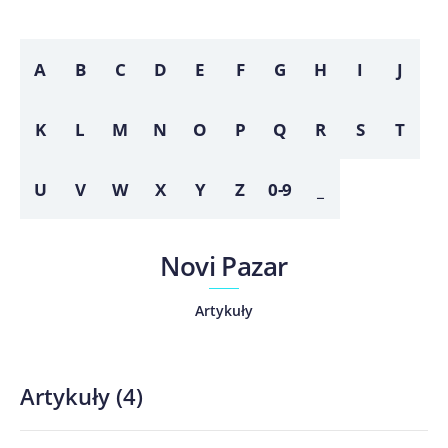
A
B
C
D
E
F
G
H
I
J
K
L
M
N
O
P
Q
R
S
T
U
V
W
X
Y
Z
0-9
_
Novi Pazar
Artykuły
Artykuły
(
4
)