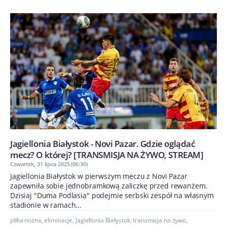
Jagiellonia Białystok - Novi Pazar. Gdzie oglądać
mecz? O której? [TRANSMISJA NA ŻYWO, STREAM]
Czwartek, 31 lipca 2025 (06:30)
Jagiellonia Białystok w pierwszym meczu z Novi Pazar
zapewniła sobie jednobramkową zaliczkę przed rewanżem.
Dzisiaj "Duma Podlasia" podejmie serbski zespół na własnym
stadionie w ramach...
piłka nożna
,
eliminacje
,
Jagiellonia Białystok
,
transmisja na żywo
,