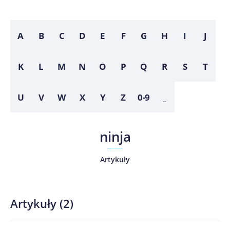
A
B
C
D
E
F
G
H
I
J
K
L
M
N
O
P
Q
R
S
T
U
V
W
X
Y
Z
0-9
_
ninja
Artykuły
Artykuły
(
2
)