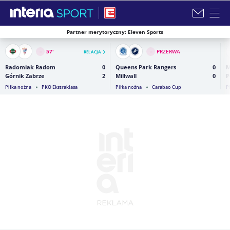
Partner merytoryczny: Eleven Sports
Zamknij i przejdź na stronę główną INTERIA
57
'
PRZERWA
RELACJA
Radomiak Radom
0
Queens Park Rangers
0
M
Górnik Zabrze
2
Millwall
0
P
Piłka nożna
PKO Ekstraklasa
Piłka nożna
Carabao Cup
P