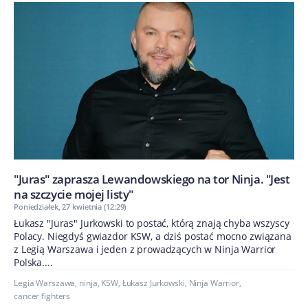
"Juras" zaprasza Lewandowskiego na tor Ninja. "Jest
na szczycie mojej listy"
Poniedziałek, 27 kwietnia (12:29)
Łukasz "Juras" Jurkowski to postać, którą znają chyba wszyscy
Polacy. Niegdyś gwiazdor KSW, a dziś postać mocno związana
z Legią Warszawa i jeden z prowadzących w Ninja Warrior
Polska....
Legia Warszawa
,
ninja
,
KSW
,
Łukasz Jurkowski
,
Ninja Warrior
,
cancer fighters