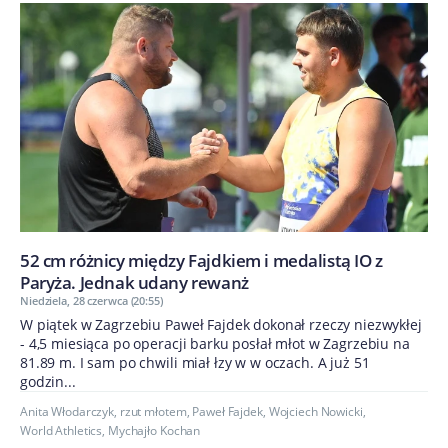
52 cm różnicy między Fajdkiem i medalistą IO z
Paryża. Jednak udany rewanż
Niedziela, 28 czerwca (20:55)
W piątek w Zagrzebiu Paweł Fajdek dokonał rzeczy niezwykłej
- 4,5 miesiąca po operacji barku posłał młot w Zagrzebiu na
81.89 m. I sam po chwili miał łzy w w oczach. A już 51
godzin...
Anita Włodarczyk
,
rzut młotem
,
Paweł Fajdek
,
Wojciech Nowicki
,
World Athletics
,
Mychajło Kochan