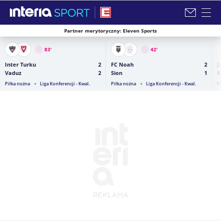
Partner merytoryczny: Eleven Sports
Zamknij i przejdź na stronę główną INTERIA
83
'
42
'
Inter Turku
2
FC Noah
2
J
Vaduz
2
Sion
1
R
Piłka nożna
Liga Konferencji - Kwal.
Piłka nożna
Liga Konferencji - Kwal.
P