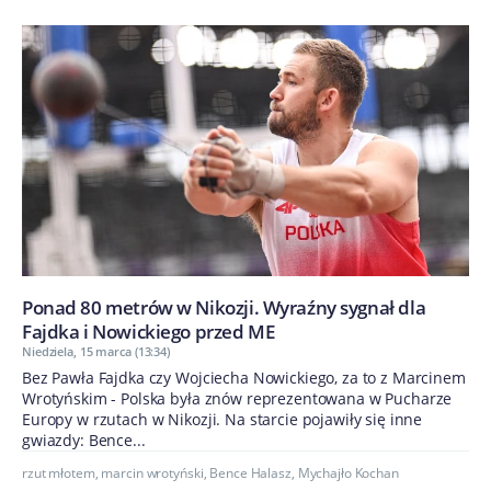
Ponad 80 metrów w Nikozji. Wyraźny sygnał dla
Fajdka i Nowickiego przed ME
Niedziela, 15 marca (13:34)
Bez Pawła Fajdka czy Wojciecha Nowickiego, za to z Marcinem
Wrotyńskim - Polska była znów reprezentowana w Pucharze
Europy w rzutach w Nikozji. Na starcie pojawiły się inne
gwiazdy: Bence...
rzut młotem
,
marcin wrotyński
,
Bence Halasz
,
Mychajło Kochan