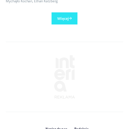
Mychajło Kochan
,
Ethan Katzberg
Więcej
Napisz do nas
Redakcja