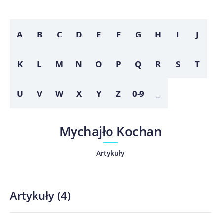
A
B
C
D
E
F
G
H
I
J
K
L
M
N
O
P
Q
R
S
T
U
V
W
X
Y
Z
0-9
_
Mychajło Kochan
Artykuły
Artykuły
(
4
)