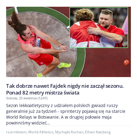
Tak dobrze nawet Fajdek nigdy nie zaczął sezonu.
Ponad 82 metry mistrza świata
Sobota, 25 kwietnia (12:47)
Sezon lekkoatletyczny z udziałem polskich gwiazd ruszy
generalnie już za tydzień - sprinterzy pojawią się na starcie
World Relays w Botswanie. A w drugiej połowie maja
powinniśmy widzieć...
rzut młotem
,
World Athletics
,
Mychajło Kochan
,
Ethan Katzberg