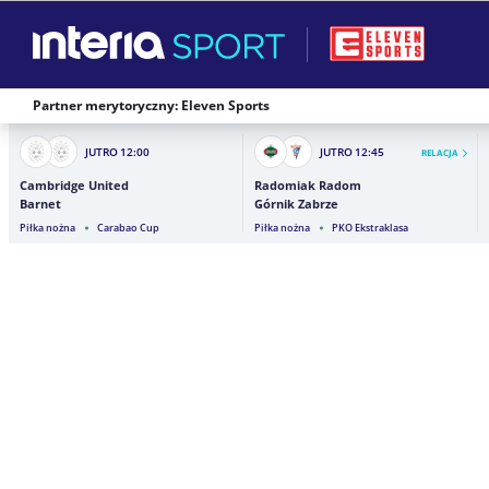
Partner merytoryczny: Eleven Sports
JUTRO
12:00
JUTRO
12:45
RELACJA
Cambridge United
Radomiak Radom
Barnet
Górnik Zabrze
Piłka nożna
Carabao Cup
Piłka nożna
PKO Ekstraklasa