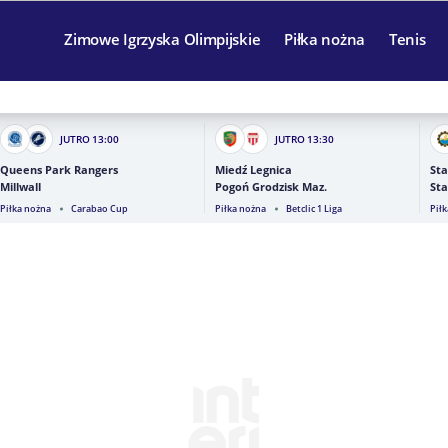
Zimowe Igrzyska Olimpijskie
Piłka nożna
Tenis
JUTRO
13:00
JUTRO
13:30
Queens Park Rangers
Miedź Legnica
Sta
Millwall
Pogoń Grodzisk Maz.
Sta
Piłka nożna
Carabao Cup
Piłka nożna
Betclic 1 Liga
Pił