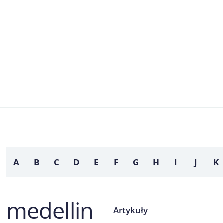
A
B
C
D
E
F
G
H
I
J
K
medellin
Artykuły