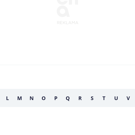
L
M
N
O
P
Q
R
S
T
U
V