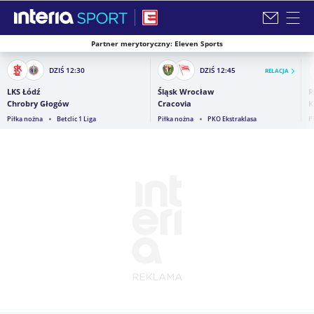
Partner merytoryczny: Eleven Sports
Zamknij i przejdź na stronę główną INTERIA
DZIŚ
12:30
DZIŚ
12:45
RELACJA
LKS Łódź
Śląsk Wrocław
R
Chrobry Głogów
Cracovia
K
Piłka nożna
Betclic 1 Liga
Piłka nożna
PKO Ekstraklasa
P