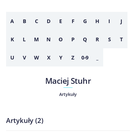
A
B
C
D
E
F
G
H
I
J
K
L
M
N
O
P
Q
R
S
T
U
V
W
X
Y
Z
0-9
_
Maciej Stuhr
Artykuły
Artykuły
(
2
)