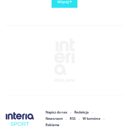
Więcej
Napisz do nas
Redakcja
Newsroom
RSS
W komórce
Reklama