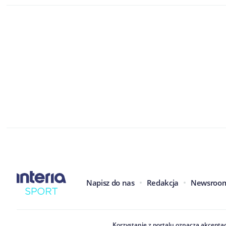
Napisz do nas
Redakcja
Newsroo
Korzystanie z portalu oznacza akceptac