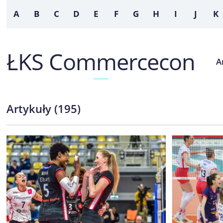
A
B
C
D
E
F
G
H
I
J
K
ŁKS Commercecon
Artykuły
(
195
)