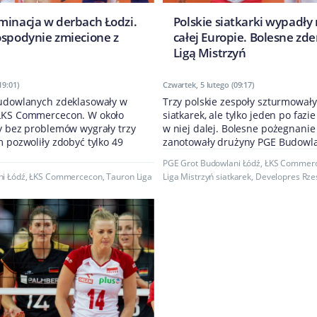
minacja w derbach Łodzi.
Polskie siatkarki wypadły 
ospodynie zmiecione z
całej Europie. Bolesne zde
Ligą Mistrzyń
19:01)
Czwartek, 5 lutego (09:17)
Budowlanych zdeklasowały w
Trzy polskie zespoły szturmowały
ŁKS Commercecon. W około
siatkarek, ale tylko jeden po fazi
y bez problemów wygrały trzy
w niej dalej. Bolesne pożegnani
m pozwoliły zdobyć tylko 49
zanotowały drużyny PGE Budowlan
PGE Grot Budowlani Łódź
,
ŁKS Commer
i Łódź
,
ŁKS Commercecon
,
Tauron Liga
Liga Mistrzyń siatkarek
,
Developres Rz