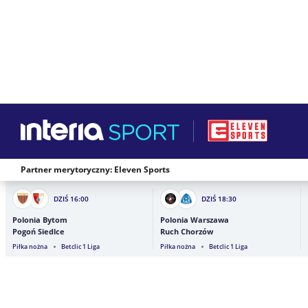
Partner merytoryczny: Eleven Sports
DZIŚ
16:00
DZIŚ
18:30
Polonia Bytom
Polonia Warszawa
Pogoń Siedlce
Ruch Chorzów
Piłka nożna
Betclic 1 Liga
Piłka nożna
Betclic 1 Liga