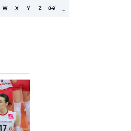
W
X
Y
Z
0-9
_