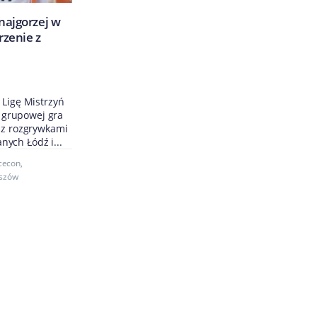
najgorzej w
rzenie z
 Ligę Mistrzyń
e grupowej gra
e z rozgrywkami
ych Łódź i...
cecon
,
eszów