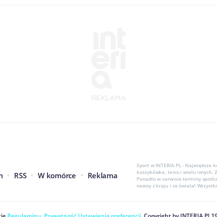
Sport w INTERIA.PL - Największe k
koszykówka, tenis i wielu innych.
m
RSS
W komórce
Reklama
Ponadto w serwisie terminy spotka
newsy z kraju i ze świata! Wszyst
ję
Regulaminu
.
Prywatność
.
Ustawienia preferencji
. Copyright by
INTERIA.PL
1