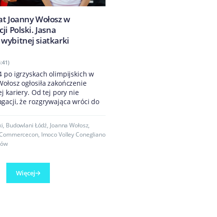
at Joanny Wołosz w
ji Polski. Jasna
wybitnej siatkarki
:41)
 po igrzyskach olimpijskich w
Wołosz ogłosiła zakończenie
j kariery. Od tej pory nie
gacji, że rozgrywająca wróci do
ki
,
Budowlani Łódź
,
Joanna Wołosz
,
 Commercecon
,
Imoco Volley Conegliano
zów
Więcej