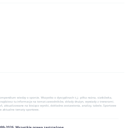
ompendium wiedzy o sporcie. Wszystko o dyscyplinach t.j.: piłka nożna, siatkówka,
 Znajdziesz tu informacje na temat zawodników, składy drużyn, wywiady z trenerami.
ń, aktualizowane na bieżąco wyniki, dokładne zestawienia, analizy, tabele. Sportowe
kie aktualne tematy sportowe.
999
-
2026
. Wszystkie prawa zastrzeżone.