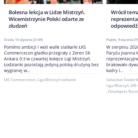
Bolesna lekcja w Lidze Mistrzyń.
Wrócił tem
Wicemistrzynie Polski odarte ze
reprezentac
złudzeń
odpowiedź 
Środa, 14 stycznia (21:49)
Piątek, 9 stycznia (15
Pomimo ambicji i woli walki siatkarki ŁKS
W sierpniu 2024
Commercecon gładko przegrały z Zeren SK
Paryżu Joanna 
Ankara 0:3 w czwartej kolejce Ligi Mistrzyń.
reprezentacyjne
Łodzianki pozostają jedyną polską drużyną bez
brakowało dywa
wygranej w...
kadry i...
ŁKS Commercecon
,
Liga Mistrzyń siatkarek
Sebastian Świders
Liga Mistrzyń
,
ŁKS
,
Developres Rzes