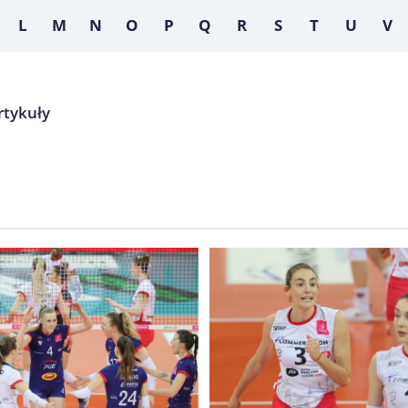
L
M
N
O
P
Q
R
S
T
U
V
Artykuły