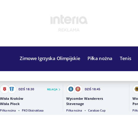
Zimowe Igrzyska Olimpijskie
Piłka nożna
Tenis
DZIŚ
18:30
DZIŚ
18:45
RELACJA
Wisła Kraków
Wycombe Wanderers
Wo
Wisła Płock
Stevenage
Por
Piłka nożna
PKO Ekstraklasa
Piłka nożna
Carabao Cup
Pił