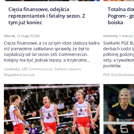
Cięcia finansowe, odejścia
Totalna do
reprezentantek i fatalny sezon. Z
Pogrom - g
tym już koniec
boiska
Wtorek, 12 maja (12:20)
Niedziela, 1 marca (
Cięcia finansowe, a co za tym idzie słabsza kadra
Siatkarki PGE 
niż pierwotnie zakładano sprawiły, że był to
derbach Łodzi 
najsłabszy od lat sezon ŁKS Commercecon.
półtorej godzin
Kolejny ma być jednak lepszy, a trzykrotne...
sety, a rywalko
punktów.
siatkówka
,
ŁKS Commercecon
,
Stefano Lavarini
,
Magdalena Jurczyk
PGE Grot Budowlan