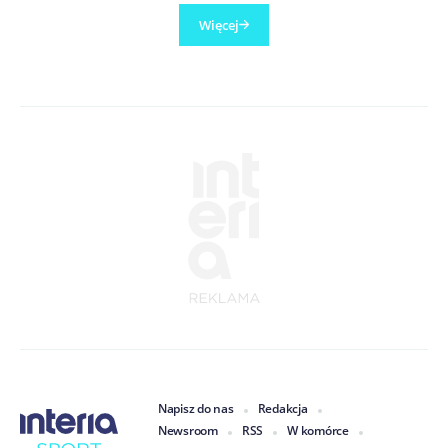
Więcej
Napisz do nas
Redakcja
Newsroom
RSS
W komórce