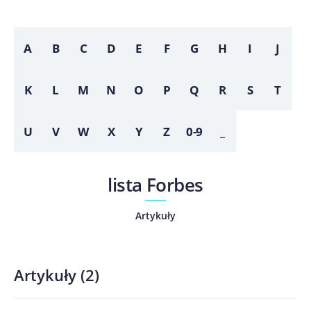
A
B
C
D
E
F
G
H
I
J
K
L
M
N
O
P
Q
R
S
T
U
V
W
X
Y
Z
0-9
_
lista Forbes
Artykuły
Artykuły
(
2
)