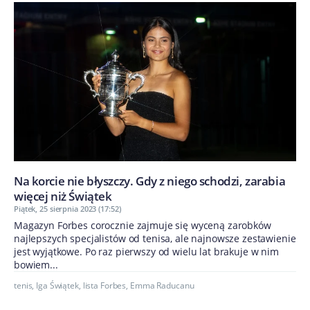
Na korcie nie błyszczy. Gdy z niego schodzi, zarabia
więcej niż Świątek
Piątek, 25 sierpnia 2023 (17:52)
Magazyn Forbes corocznie zajmuje się wyceną zarobków
najlepszych specjalistów od tenisa, ale najnowsze zestawienie
jest wyjątkowe. Po raz pierwszy od wielu lat brakuje w nim
bowiem...
tenis
,
Iga Świątek
,
lista Forbes
,
Emma Raducanu