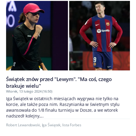
Świątek znów przed "Lewym". "Ma coś, czego
brakuje wielu"
Wtorek, 13 lutego 2024 (16:50)
Iga Świątek w ostatnich miesiącach wygrywa nie tylko na
korcie, ale także poza nim. Raszynianka w świetnym stylu
awansowała do 1/8 finału turnieju w Dosze, a we wtorek
nadszedł kolejny,...
Robert Lewandowski
,
Iga Świątek
,
lista Forbes