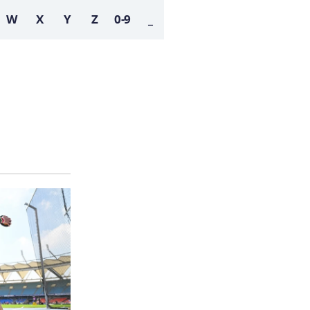
W
X
Y
Z
0-9
_