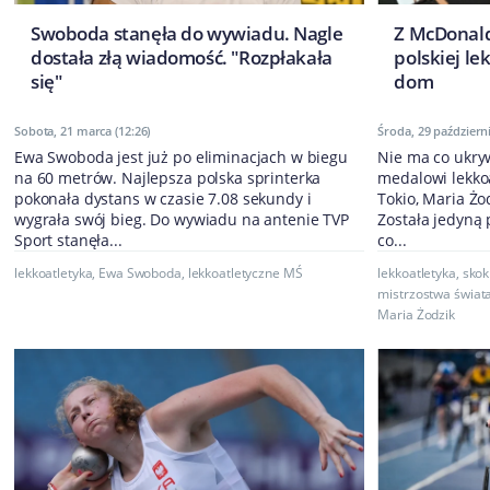
Swoboda stanęła do wywiadu. Nagle
Z McDonald
dostała złą wiadomość. "Rozpłakała
polskiej le
się"
dom
Sobota, 21 marca (12:26)
Środa, 29 październi
Ewa Swoboda jest już po eliminacjach w biegu
Nie ma co ukry
na 60 metrów. Najlepsza polska sprinterka
medalowi lekko
pokonała dystans w czasie 7.08 sekundy i
Tokio, Maria Żod
wygrała swój bieg. Do wywiadu na antenie TVP
Została jedyną
Sport stanęła...
co...
lekkoatletyka
,
Ewa Swoboda
,
lekkoatletyczne MŚ
lekkoatletyka
,
skok
mistrzostwa świata
Maria Żodzik