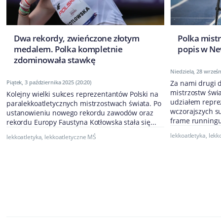
Dwa rekordy, zwieńczone złotym
Polka mistr
medalem. Polka kompletnie
popis w Ne
zdominowała stawkę
Niedziela, 28 wrześn
Piątek, 3 października 2025 (20:20)
Za nami drugi 
mistrzostw świa
Kolejny wielki sukces reprezentantów Polski na
udziałem repre
paralekkoatletycznych mistrzostwach świata. Po
wczorajszych s
ustanowieniu nowego rekordu zawodów oraz
frame runningu 
rekordu Europy Faustyna Kotłowska stała się...
lekkoatletyka
,
lekk
lekkoatletyka
,
lekkoatletyczne MŚ