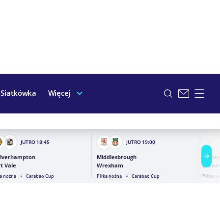
Siatkówka
Więcej
JUTRO
18:45
JUTRO
19:00
lverhampton
Middlesbrough
Cambr
t Vale
Wrexham
Barne
ka nożna
Carabao Cup
Piłka nożna
Carabao Cup
Piłka n