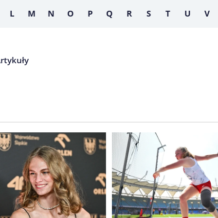
L
M
N
O
P
Q
R
S
T
U
V
Artykuły