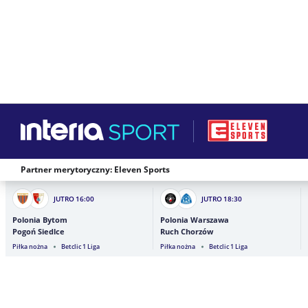
Partner merytoryczny: Eleven Sports
JUTRO
16:00
JUTRO
18:30
Polonia Bytom
Polonia Warszawa
Pogoń Siedlce
Ruch Chorzów
Piłka nożna
Betclic 1 Liga
Piłka nożna
Betclic 1 Liga