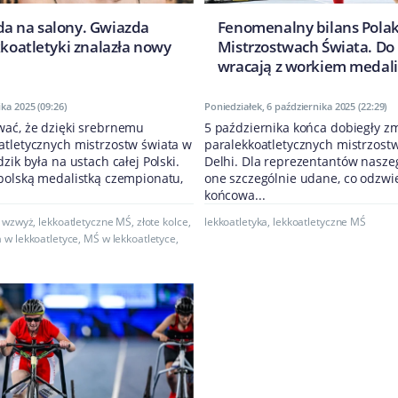
a na salony. Gwiazda
Fenomenalny bilans Pola
kkoatletyki znalazła nowy
Mistrzostwach Świata. Do 
wracają z workiem medali
ka 2025 (09:26)
Poniedziałek, 6 października 2025 (22:29)
wać, że dzięki srebrnemu
5 października końca dobiegły z
atletycznych mistrzostw świata w
paralekkoatletycznych mistrzost
zik była na ustach całej Polski.
Delhi. Dla reprezentantów naszeg
 polską medalistką czempionatu,
one szczególnie udane, co odzwi
końcowa...
 wzwyż
,
lekkoatletyczne MŚ
,
złote kolce
,
lekkoatletyka
,
lekkoatletyczne MŚ
 w lekkoatletyce
,
MŚ w lekkoatletyce
,