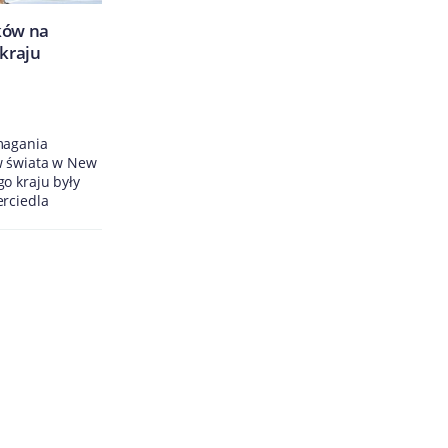
ków na
kraju
magania
w świata w New
o kraju były
erciedla