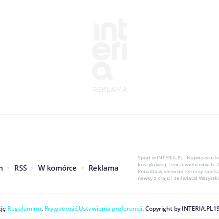
Sport w INTERIA.PL - Największe k
koszykówka, tenis i wielu innych.
m
RSS
W komórce
Reklama
Ponadto w serwisie terminy spotka
newsy z kraju i ze świata! Wszyst
ję
Regulaminu
.
Prywatność
.
Ustawienia preferencji
. Copyright by
INTERIA.PL
1