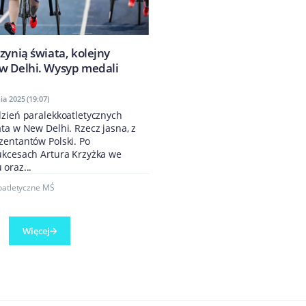
zynią świata, kolejny
w Delhi. Wysyp medali
ia 2025 (19:07)
dzień paralekkoatletycznych
ta w New Delhi. Rzecz jasna, z
zentantów Polski. Po
ukcesach Artura Krzyżka we
oraz...
oatletyczne MŚ
Więcej