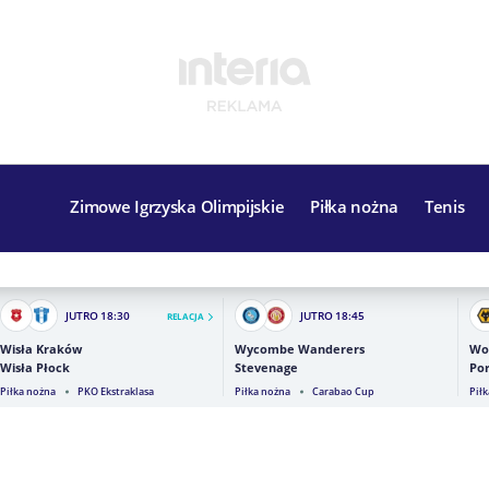
Zimowe Igrzyska Olimpijskie
Piłka nożna
Tenis
JUTRO
18:30
JUTRO
18:45
RELACJA
Wisła Kraków
Wycombe Wanderers
Wo
Wisła Płock
Stevenage
Por
Piłka nożna
PKO Ekstraklasa
Piłka nożna
Carabao Cup
Pił