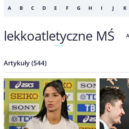
A
B
C
D
E
F
G
H
I
J
K
lekkoatletyczne MŚ
Artykuły
(
544
)