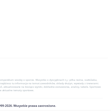
ompendium wiedzy o sporcie. Wszystko o dyscyplinach t.j.: piłka nożna, siatkówka,
 Znajdziesz tu informacje na temat zawodników, składy drużyn, wywiady z trenerami.
ń, aktualizowane na bieżąco wyniki, dokładne zestawienia, analizy, tabele. Sportowe
kie aktualne tematy sportowe.
999
-
2026
. Wszystkie prawa zastrzeżone.