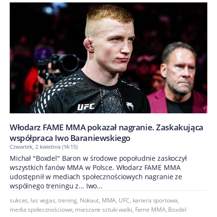
Włodarz FAME MMA pokazał nagranie. Zaskakująca
współpraca Iwo Baraniewskiego
Czwartek, 2 kwietnia (14:15)
Michał "Boxdel" Baron w środowe popołudnie zaskoczył
wszystkich fanów MMA w Polsce. Włodarz FAME MMA
udostępnił w mediach społecznościowych nagranie ze
wspólnego treningu z... Iwo...
sukces
,
las vegas
,
trening
,
Nokaut
,
MMA
,
UFC
,
kariera sportowa
,
media społecznościowe
,
mieszane sztuki walki
,
Fame MMA
,
Boxdel