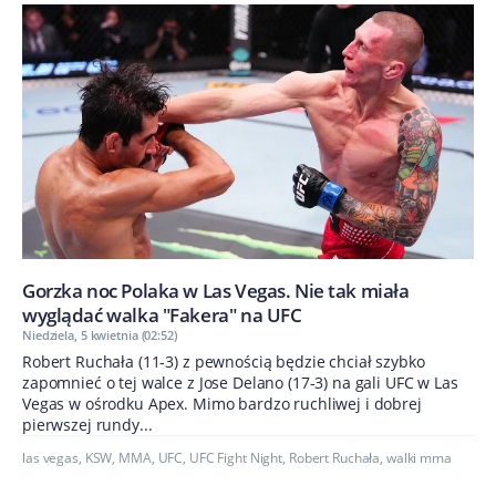
Gorzka noc Polaka w Las Vegas. Nie tak miała
wyglądać walka "Fakera" na UFC
Niedziela, 5 kwietnia (02:52)
Robert Ruchała (11-3) z pewnością będzie chciał szybko
zapomnieć o tej walce z Jose Delano (17-3) na gali UFC w Las
Vegas w ośrodku Apex. Mimo bardzo ruchliwej i dobrej
pierwszej rundy...
las vegas
,
KSW
,
MMA
,
UFC
,
UFC Fight Night
,
Robert Ruchała
,
walki mma