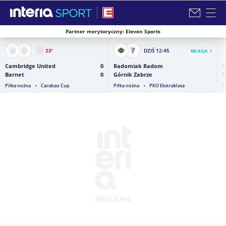
Partner merytoryczny: Eleven Sports
Zamknij i przejdź na stronę główną INTERIA
23
'
DZIŚ
12:45
RELACJA
Cambridge United
0
Radomiak Radom
Q
Barnet
0
Górnik Zabrze
M
Piłka nożna
Carabao Cup
Piłka nożna
PKO Ekstraklasa
P