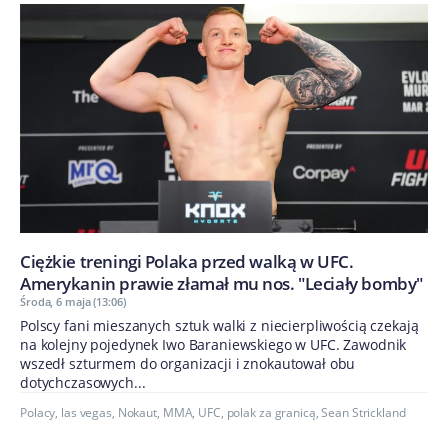
Ciężkie treningi Polaka przed walką w UFC.
Amerykanin prawie złamał mu nos. "Leciały bomby"
Środa, 6 maja (13:06)
Polscy fani mieszanych sztuk walki z niecierpliwością czekają
na kolejny pojedynek Iwo Baraniewskiego w UFC. Zawodnik
wszedł szturmem do organizacji i znokautował obu
dotychczasowych...
Polacy
,
las vegas
,
Nokaut
,
MMA
,
UFC
,
polak za granicą
,
Sean Strickland