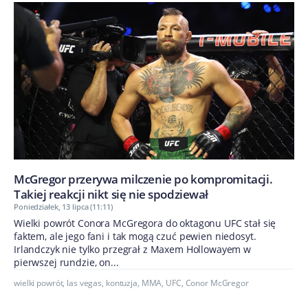
McGregor przerywa milczenie po kompromitacji.
Takiej reakcji nikt się nie spodziewał
Poniedziałek, 13 lipca (11:11)
Wielki powrót Conora McGregora do oktagonu UFC stał się
faktem, ale jego fani i tak mogą czuć pewien niedosyt.
Irlandczyk nie tylko przegrał z Maxem Hollowayem w
pierwszej rundzie, on...
wielki powrót
,
las vegas
,
kontuzja
,
MMA
,
UFC
,
Conor McGregor