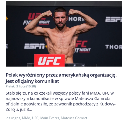
Polak wyróżniony przez amerykańską organizację.
Jest oficjalny komunikat
Piątek, 3 lipca (10:28)
Stało się to, na co czekali wszyscy polscy fani MMA. UFC w
najnowszym komunikacie w sprawie Mateusza Gamrota
oficjalnie potwierdziło, że zawodnik pochodzący z Kudowy-
Zdroju, już 8...
las vegas
,
MMA
,
UFC
,
Main Events
,
Mateusz Gamrot