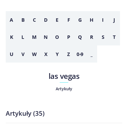
A
B
C
D
E
F
G
H
I
J
K
L
M
N
O
P
Q
R
S
T
U
V
W
X
Y
Z
0-9
_
las vegas
Artykuły
Artykuły
(
35
)