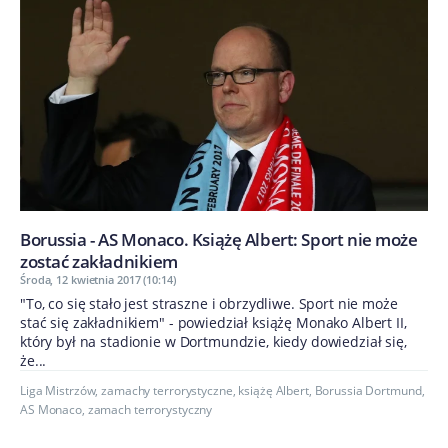
Borussia - AS Monaco. Książę Albert: Sport nie może
zostać zakładnikiem
Środa, 12 kwietnia 2017 (10:14)
"To, co się stało jest straszne i obrzydliwe. Sport nie może
stać się zakładnikiem" - powiedział książę Monako Albert II,
który był na stadionie w Dortmundzie, kiedy dowiedział się,
że...
Liga Mistrzów
,
zamachy terrorystyczne
,
książę Albert
,
Borussia Dortmund
,
AS Monaco
,
zamach terrorystyczny