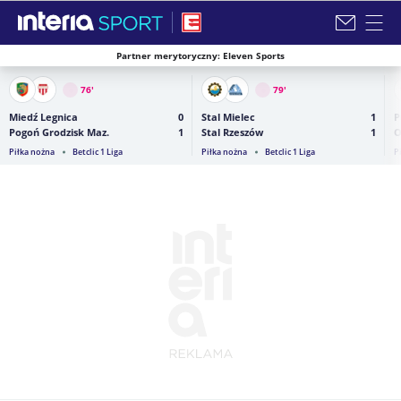
Partner merytoryczny: Eleven Sports
Zamknij i przejdź na stronę główną INTERIA
76
'
79
'
Miedź Legnica
0
Stal Mielec
1
P
Pogoń Grodzisk Maz.
1
Stal Rzeszów
1
O
Piłka nożna
Betclic 1 Liga
Piłka nożna
Betclic 1 Liga
P