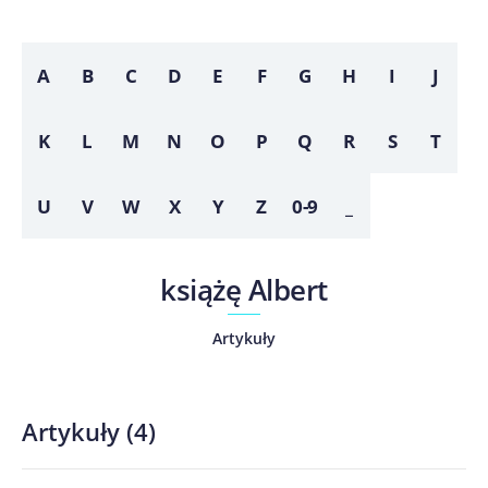
A
B
C
D
E
F
G
H
I
J
K
L
M
N
O
P
Q
R
S
T
U
V
W
X
Y
Z
0-9
_
książę Albert
Artykuły
Artykuły
(
4
)