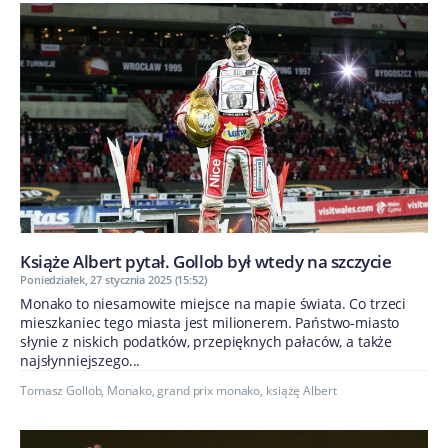
Książe Albert pytał. Gollob był wtedy na szczycie
Poniedziałek, 27 stycznia 2025 (15:52)
Monako to niesamowite miejsce na mapie świata. Co trzeci
mieszkaniec tego miasta jest milionerem. Państwo-miasto
słynie z niskich podatków, przepięknych pałaców, a także
najsłynniejszego...
Tomasz Gollob
,
Monako
,
grand prix monako
,
książę Albert