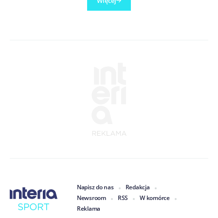
Więcej
Napisz do nas
Redakcja
Newsroom
RSS
W komórce
Reklama