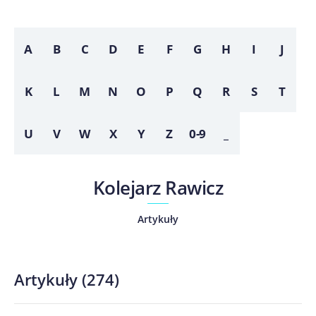
A
B
C
D
E
F
G
H
I
J
K
L
M
N
O
P
Q
R
S
T
U
V
W
X
Y
Z
0-9
_
Kolejarz Rawicz
Artykuły
Artykuły
(
274
)