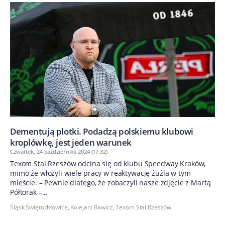
Dementują plotki. Podadzą polskiemu klubowi
kroplówkę, jest jeden warunek
Czwartek, 24 października 2024 (17:32)
Texom Stal Rzeszów odcina się od klubu Speedway Kraków,
mimo że włożyli wiele pracy w reaktywację żużla w tym
mieście. – Pewnie dlatego, że zobaczyli nasze zdjęcie z Martą
Półtorak –...
Śląsk Świętochłowice
,
Kolejarz Rawicz
,
Texom Stal Rzeszów