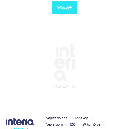
Więcej
Napisz do nas
Redakcja
Newsroom
RSS
W komórce