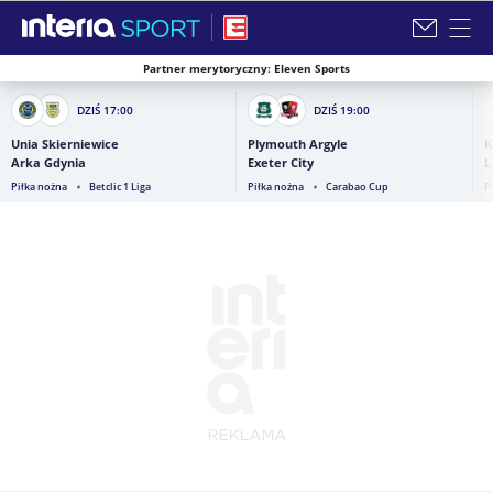
Partner merytoryczny: Eleven Sports
Zamknij i przejdź na stronę główną INTERIA
DZIŚ
17:00
DZIŚ
19:00
Unia Skierniewice
Plymouth Argyle
K
Arka Gdynia
Exeter City
L
Piłka nożna
Betclic 1 Liga
Piłka nożna
Carabao Cup
P