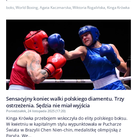
boks
,
World Boxing
,
Agata Kaczmarska
,
Wiktoria Rogalińska
,
Kinga Krówka
Sensacyjny koniec walki polskiego diamentu. Trzy
ostrzeżenia. Sędzia nie miał wyjścia
Poniedziałek, 24 listopada 2025 (17:20)
Kinga Krówka przebojem wskoczyła do elity polskiego boksu.
W kwietniu w kapitalnym stylu wypunktowała w Pucharze
Świata w Brazylii Chen Nien-chin, medalistkę olimpijską z
Paryża. We...