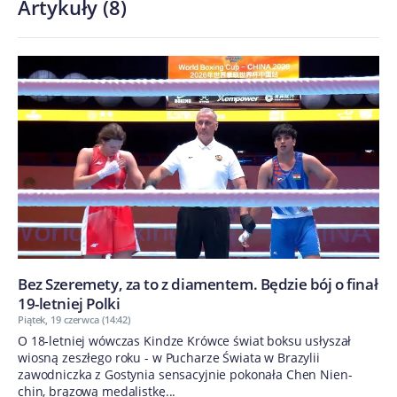
Artykuły
(
8
)
Bez Szeremety, za to z diamentem. Będzie bój o finał
19-letniej Polki
Piątek, 19 czerwca (14:42)
O 18-letniej wówczas Kindze Krówce świat boksu usłyszał
wiosną zeszłego roku - w Pucharze Świata w Brazylii
zawodniczka z Gostynia sensacyjnie pokonała Chen Nien-
chin, brązową medalistkę...