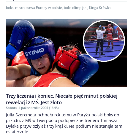
boks
,
mistrzostwa Europy w boksie
,
boks olimpijski
,
Kinga Krówka
Trzy liczenia i koniec. Niecałe pięć minut polskiej
rewelacji z MŚ. Jest złoto
Sobota, 4 października 2025 (16:43)
Julia Szeremeta pchnęła rok temu w Paryżu polski boks do
przodu, z MŚ w Liverpoolu podopieczne trenera Tomasza
Dylaka przywiozły aż trzy krążki. Na podium nie stanęła tam
ostatecznie...