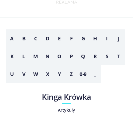
A
B
C
D
E
F
G
H
I
J
K
L
M
N
O
P
Q
R
S
T
U
V
W
X
Y
Z
0-9
_
Kinga Krówka
Artykuły