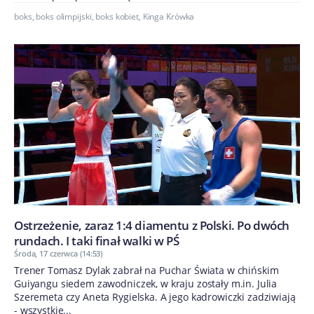
boks
,
boks olimpijski
,
boks kobiet
,
Kinga Krówka
Ostrzeżenie, zaraz 1:4 diamentu z Polski. Po dwóch
rundach. I taki finał walki w PŚ
Środa, 17 czerwca (14:53)
Trener Tomasz Dylak zabrał na Puchar Świata w chińskim
Guiyangu siedem zawodniczek, w kraju zostały m.in. Julia
Szeremeta czy Aneta Rygielska. A jego kadrowiczki zadziwiają
- wszystkie...