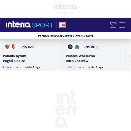
Partner merytoryczny: Eleven Sports
Zamknij i przejdź na stronę główną INTERIA
DZIŚ
16:00
DZIŚ
18:30
Polonia Bytom
Polonia Warszawa
W
Pogoń Siedlce
Ruch Chorzów
W
Piłka nożna
Betclic 1 Liga
Piłka nożna
Betclic 1 Liga
P