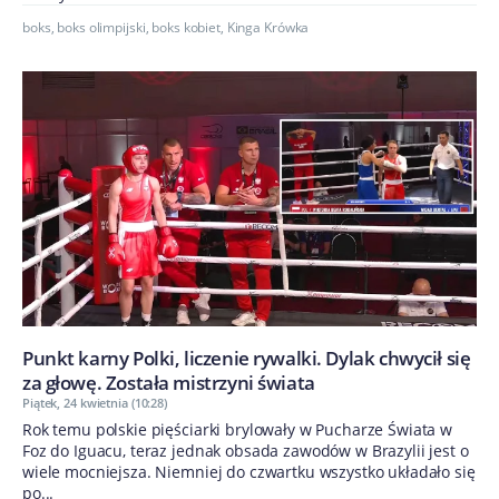
boks
,
boks olimpijski
,
boks kobiet
,
Kinga Krówka
Punkt karny Polki, liczenie rywalki. Dylak chwycił się
za głowę. Została mistrzyni świata
Piątek, 24 kwietnia (10:28)
Rok temu polskie pięściarki brylowały w Pucharze Świata w
Foz do Iguacu, teraz jednak obsada zawodów w Brazylii jest o
wiele mocniejsza. Niemniej do czwartku wszystko układało się
po...