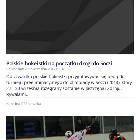
Polskie hokeistki na początku drogi do Soczi
Poniedziałek, 17 września 2012 (11:48)
Od czwartku polskie hokeistki przygotowywać się będą do
turnieju preeliminacyjnego do olimpiady w Soczi (2014), który
27 - 30 września rozegrany zostanie w Jastrzębiu Zdroju.
Rywalami...
Karolina Późniewska