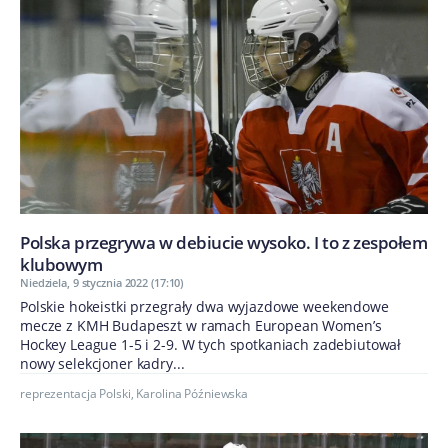
Polska przegrywa w debiucie wysoko. I to z zespołem
klubowym
Niedziela, 9 stycznia 2022 (17:10)
Polskie hokeistki przegrały dwa wyjazdowe weekendowe
mecze z KMH Budapeszt w ramach European Women’s
Hockey League 1-5 i 2-9. W tych spotkaniach zadebiutował
nowy selekcjoner kadry...
reprezentacja Polski
,
Karolina Późniewska