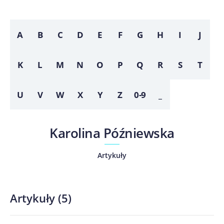
A
B
C
D
E
F
G
H
I
J
K
L
M
N
O
P
Q
R
S
T
U
V
W
X
Y
Z
0-9
_
Karolina Późniewska
Artykuły
Artykuły
(
5
)