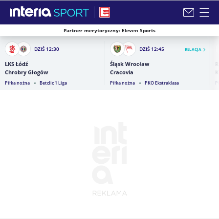
Partner merytoryczny: Eleven Sports
Zamknij i przejdź na stronę główną INTERIA
DZIŚ
12:30
DZIŚ
12:45
RELACJA
LKS Łódź
Śląsk Wrocław
R
Chrobry Głogów
Cracovia
K
Piłka nożna
Betclic 1 Liga
Piłka nożna
PKO Ekstraklasa
P