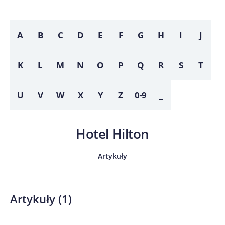
A
B
C
D
E
F
G
H
I
J
K
L
M
N
O
P
Q
R
S
T
U
V
W
X
Y
Z
0-9
_
Hotel Hilton
Artykuły
Artykuły
(
1
)