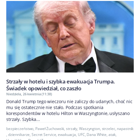
Strzały w hotelu i szybka ewakuacja Trumpa.
Świadek opowiedział, co zaszło
Niedziela, 26 kwietnia (11:38)
Donald Trump tego wieczoru nie zaliczy do udanych, choć nic
mu się ostatecznie nie stało. Podczas spotkania
korespondentów w hotelu Hilton w Waszyngtonie, usłyszano
strzały. Szybka...
bezpieczeństwo
,
Paweł Żuchowski
,
strzały
,
Waszyngton
,
strzelec
,
napastnik
,
dziennikarze
,
Secret Service
,
ewakuacja
,
UFC
,
Dana White
,
atak
,