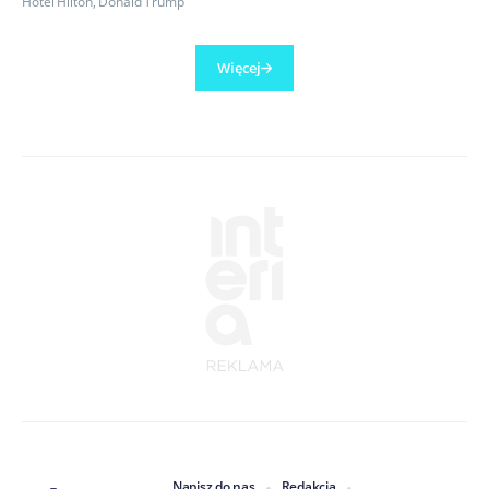
Hotel Hilton
,
Donald Trump
Więcej
Napisz do nas
Redakcja