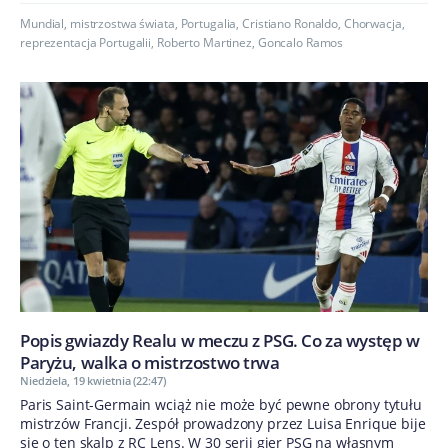
Mundial
,
mistrzostwa świata
,
Portugalia
,
Cristiano Ronaldo
,
Chorwacja
,
reprezentacja Portugalii
,
Roberto Martinez
,
Goncalo Ramos
Popis gwiazdy Realu w meczu z PSG. Co za występ w
Paryżu, walka o mistrzostwo trwa
Niedziela, 19 kwietnia (22:47)
Paris Saint-Germain wciąż nie może być pewne obrony tytułu
mistrzów Francji. Zespół prowadzony przez Luisa Enrique bije
się o ten skalp z RC Lens. W 30 serii gier PSG na własnym