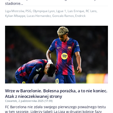
stadionie...
Liga Mistrzów
,
PSG
,
Olympique Lyon
,
Ligue 1
,
Luis Enrique
,
RC Lens
,
Kylian Mbappe
,
Lucas Hernandez
,
Goncalo Ramos
,
Endrick
Wrze w Barcelonie. Bolesna porażka, a to nie koniec.
Atak z nieoczekiwanej strony
Czwartek, 2 października 2025 (17:39)
FC Barcelona nie zdała swojego pierwszego poważnego testu
w tym sezonie. Liderzy tabeli La Liga w drugiej kolejce fazy