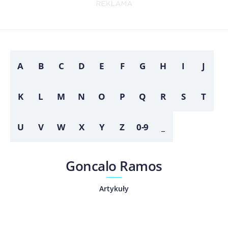
A
B
C
D
E
F
G
H
I
J
K
L
M
N
O
P
Q
R
S
T
U
V
W
X
Y
Z
0-9
_
Goncalo Ramos
Artykuły