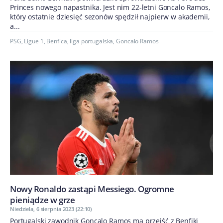
Princes nowego napastnika. Jest nim 22-letni Goncalo Ramos,
który ostatnie dziesięć sezonów spędził najpierw w akademii,
a...
PSG
,
Ligue 1
,
Benfica
,
liga portugalska
,
Goncalo Ramos
Nowy Ronaldo zastąpi Messiego. Ogromne
pieniądze w grze
Niedziela, 6 sierpnia 2023 (22:10)
Portugalski zawodnik Goncalo Ramos ma przejść z Benfiki