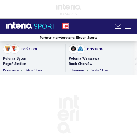
Partner merytoryczny: Eleven Sports
Zamknij i przejdź na stronę główną INTERIA
DZIŚ
16:00
DZIŚ
18:30
Polonia Bytom
Polonia Warszawa
W
Pogoń Siedlce
Ruch Chorzów
W
Piłka nożna
Betclic 1 Liga
Piłka nożna
Betclic 1 Liga
P