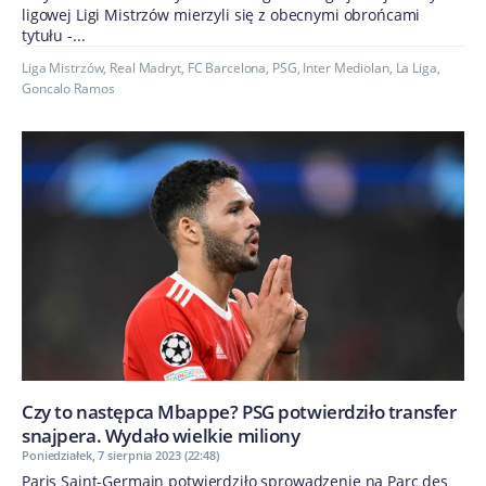
ligowej Ligi Mistrzów mierzyli się z obecnymi obrońcami
tytułu -...
Liga Mistrzów
,
Real Madryt
,
FC Barcelona
,
PSG
,
Inter Mediolan
,
La Liga
,
Goncalo Ramos
Czy to następca Mbappe? PSG potwierdziło transfer
snajpera. Wydało wielkie miliony
Poniedziałek, 7 sierpnia 2023 (22:48)
Paris Saint-Germain potwierdziło sprowadzenie na Parc des