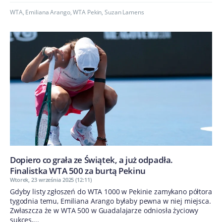
WTA
,
Emiliana Arango
,
WTA Pekin
,
Suzan Lamens
Dopiero co grała ze Świątek, a już odpadła.
Finalistka WTA 500 za burtą Pekinu
Wtorek, 23 września 2025 (12:11)
Gdyby listy zgłoszeń do WTA 1000 w Pekinie zamykano półtora
tygodnia temu, Emiliana Arango byłaby pewna w niej miejsca.
Zwłaszcza że w WTA 500 w Guadalajarze odniosła życiowy
sukces,...