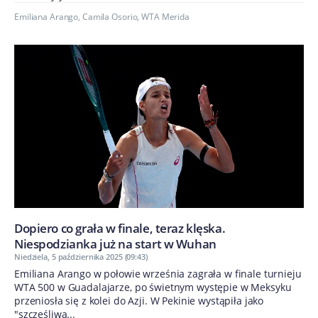
Emiliana Arango
,
Camila Osorio
,
WTA Merida
Dopiero co grała w finale, teraz klęska.
Niespodzianka już na start w Wuhan
Niedziela, 5 października 2025 (09:43)
Emiliana Arango w połowie września zagrała w finale turnieju
WTA 500 w Guadalajarze, po świetnym występie w Meksyku
przeniosła się z kolei do Azji. W Pekinie wystąpiła jako
"szczęśliwa...