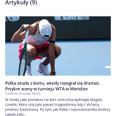
Artykuły
(
9
)
Polka zeszła z kortu, wtedy rozegrał się dramat.
Przykre sceny w turnieju WTA w Meridzie
Czwartek, 26 lutego (06:52)
W środę jako pierwsza na kort centralny wybiegła Magda
Linette, która stoczyła ponad trzygodzinny bój z Victorią
Jimenez Kasintsevą. Po tym, jak Polka i reprezentantka Andory
zakończyły...