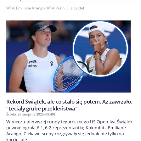
WTA
,
Emiliana Arango
,
WTA Pekin
,
Ella Seidel
Rekord Świątek, ale co stało się potem. Aż zawrzało.
"Leciały grube przekleństwa"
Środa, 27 sierpnia 2025 (09:40)
W meczu pierwszej rundy tegorocznego US Open Iga Świątek
pewnie ograła 6:1, 6:2 reprezentantkę Kolumbii - Emilianę
Arango. Ciekawe sceny rozgrywały się jednak nie tylko na
korcie, ale...