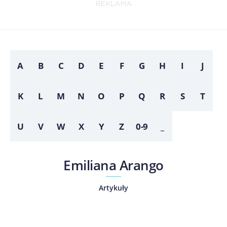
A
B
C
D
E
F
G
H
I
J
K
L
M
N
O
P
Q
R
S
T
U
V
W
X
Y
Z
0-9
_
Emiliana Arango
Artykuły