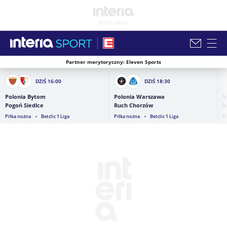
Partner merytoryczny: Eleven Sports
Zamknij i przejdź na stronę główną INTERIA
DZIŚ
16:00
DZIŚ
18:30
Polonia Bytom
Polonia Warszawa
W
Pogoń Siedlce
Ruch Chorzów
W
Piłka nożna
Betclic 1 Liga
Piłka nożna
Betclic 1 Liga
P