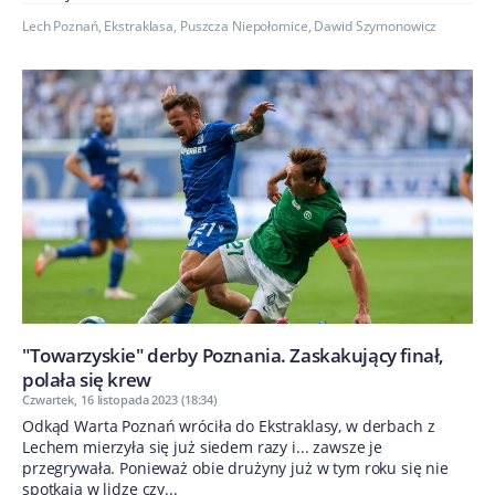
Lech Poznań
,
Ekstraklasa
,
Puszcza Niepołomice
,
Dawid Szymonowicz
"Towarzyskie" derby Poznania. Zaskakujący finał,
polała się krew
Czwartek, 16 listopada 2023 (18:34)
Odkąd Warta Poznań wróciła do Ekstraklasy, w derbach z
Lechem mierzyła się już siedem razy i... zawsze je
przegrywała. Ponieważ obie drużyny już w tym roku się nie
spotkają w lidze czy...