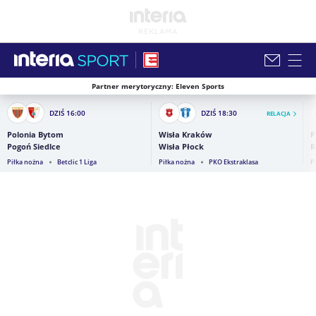
Partner merytoryczny: Eleven Sports
Zamknij i przejdź na stronę główną INTERIA
DZIŚ
16:00
DZIŚ
18:30
RELACJA
Polonia Bytom
Wisła Kraków
P
Pogoń Siedlce
Wisła Płock
R
Piłka nożna
Betclic 1 Liga
Piłka nożna
PKO Ekstraklasa
P