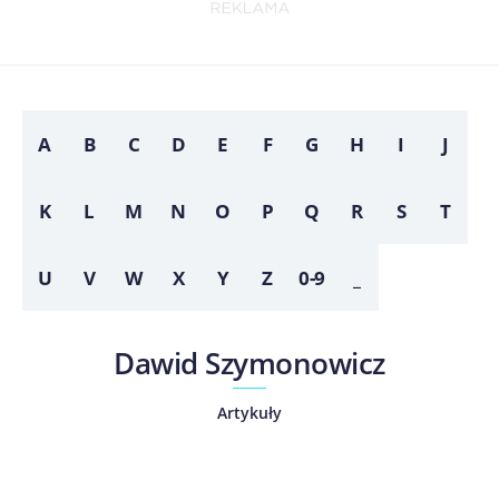
A
B
C
D
E
F
G
H
I
J
K
L
M
N
O
P
Q
R
S
T
U
V
W
X
Y
Z
0-9
_
Dawid Szymonowicz
Artykuły