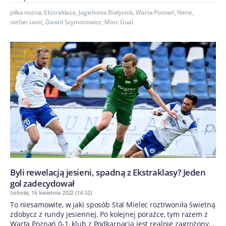
piłka nożna
,
Ekstraklasa
,
Jagiellonia Białystok
,
Warta Poznań
,
Nene
,
stefan savić
,
Dawid Szymonowicz
,
Marc Gual
Byli rewelacją jesieni, spadną z Ekstraklasy? Jeden
gol zadecydował
Sobota, 16 kwietnia 2022 (14:32)
To niesamowite, w jaki sposób Stal Mielec roztrwoniła świetną
zdobycz z rundy jesiennej. Po kolejnej porażce, tym razem z
Wartą Poznań 0-1, klub z Podkarpacia jest realnie zagrożony...