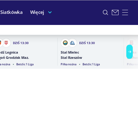
Siatkówka
Więcej
DZIŚ
13:30
DZIŚ
13:30
dź Legnica
Stal Mielec
Stoke 
oń Grodzisk Maz.
Stal Rzeszów
Oldha
ka nożna
Betclic 1 Liga
Piłka nożna
Betclic 1 Liga
Piłka n