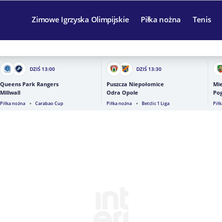
Zimowe Igrzyska Olimpijskie
Piłka nożna
Tenis
DZIŚ
13:00
DZIŚ
13:30
Queens Park Rangers
Puszcza Niepołomice
Mie
Millwall
Odra Opole
Pog
Piłka nożna
Carabao Cup
Piłka nożna
Betclic 1 Liga
Pił