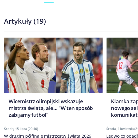
Artykuły
(
19
)
Wicemistrz olimpijski wskazuje
Klamka zap
mistrza świata, ale… "W ten sposób
nowego sele
zabijamy futbol"
komunikat
Środa, 15 lipca (20:40)
Środa, 1 kwietnia (2
W drugim półfinale mistrzostw świata 2026
Ledwo co opadł