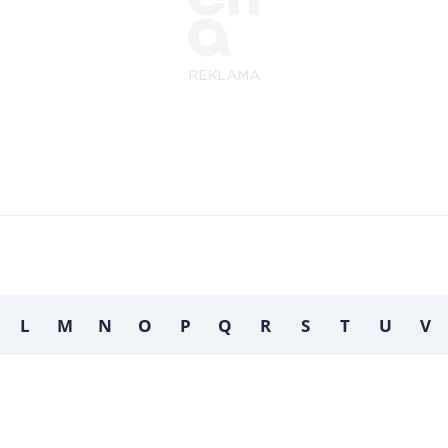
L
M
N
O
P
Q
R
S
T
U
V