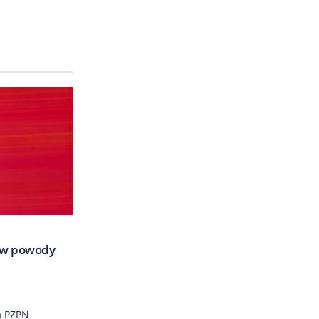
jaw powody
ą PZPN