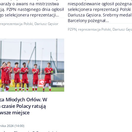
 baraży o awans na mistrzostwa
niespodziewanie ogłosił pożegna
ją. PZPN następnego dnia ogłosił
selekcjonera reprezentacji Polski 
 selekcjonera reprezentacji...
Dariusza Gęsiora. Srebrny medali
Barcelony pożegnał...
,
reprezentacja Polski
,
Dariusz Gęsior
PZPN
,
reprezentacja Polski
,
Dariusz Gęs
rca Młodych Orłów. W
czasie Polacy ratują
rwsze miejsce
ika 2024 (14:00)