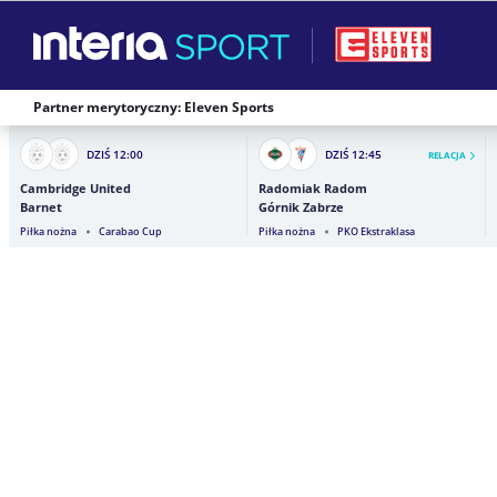
Partner merytoryczny: Eleven Sports
DZIŚ
12:00
DZIŚ
12:45
RELACJA
Cambridge United
Radomiak Radom
Barnet
Górnik Zabrze
Piłka nożna
Carabao Cup
Piłka nożna
PKO Ekstraklasa