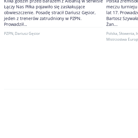
Kilka godzin przed barażem z Albanią w serwisie
Polska zremiso
Łączy Nas Piłka pojawiło się zaskakujące
meczu turnieju 
obwieszczenie. Posadę stracił Dariusz Gęsior,
lat 17. Prowadz
jeden z trenerów zatrudniony w PZPN.
Bartosz Szywał
Prowadził...
Żan...
PZPN
,
Dariusz Gęsior
Polska
,
Słowenia
,
I
Mistrzostwa Europ