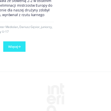
wała ze Słowenią 2-2 w ostatnim
eliminacji mistrzostw Europy do
enie dla naszej drużyny zdobył
a, wyrównał z rzutu karnego
nter Mediolan
,
Dariusz Gęsior
,
juniorzy
,
y U-17
Więcej