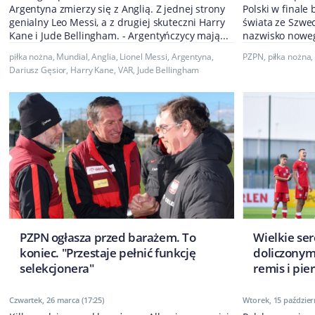
Argentyna zmierzy się z Anglią. Z jednej strony
Polski w finale
genialny Leo Messi, a z drugiej skuteczni Harry
świata ze Szwec
Kane i Jude Bellingham. - Argentyńczycy mają...
nazwisko nowego
piłka nożna
,
Mundial
,
Anglia
,
Lionel Messi
,
Argentyna
,
PZPN
,
piłka nożna
Dariusz Gęsior
,
Harry Kane
,
VAR
,
Jude Bellingham
PZPN ogłasza przed barażem. To
Wielkie se
koniec. "Przestaje pełnić funkcję
doliczonym 
selekcjonera"
remis i pie
Czwartek, 26 marca (17:25)
Wtorek, 15 październ