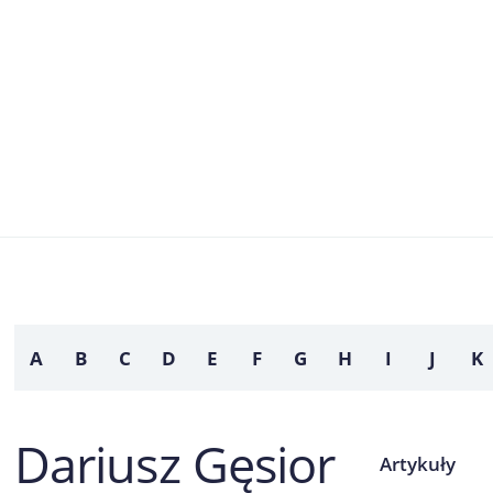
A
B
C
D
E
F
G
H
I
J
K
Dariusz Gęsior
Artykuły