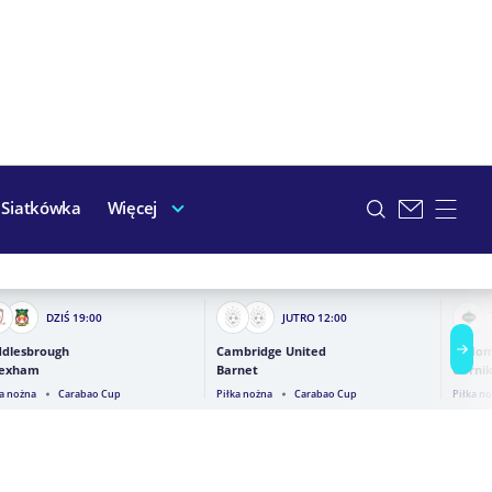
Siatkówka
Więcej
DZIŚ
19:00
JUTRO
12:00
ddlesbrough
Cambridge United
Radom
exham
Barnet
Górnik
ka nożna
Carabao Cup
Piłka nożna
Carabao Cup
Piłka n