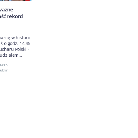
 ważne
ść rekord
 się w historii
iś o godz. 14.45
charu Polski -
udziałem...
szek
,
ublin