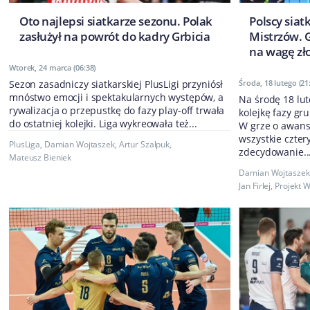
Oto najlepsi siatkarze sezonu. Polak
Polscy siat
zasłużył na powrót do kadry Grbicia
Mistrzów. 
na wagę zł
Wtorek, 24 marca (06:38)
Sezon zasadniczy siatkarskiej PlusLigi przyniósł
Środa, 18 lutego (21
mnóstwo emocji i spektakularnych występów, a
Na środę 18 lu
rywalizacja o przepustkę do fazy play-off trwała
kolejkę fazy gru
do ostatniej kolejki. Liga wykreowała też...
W grze o awans
wszystkie cztery
PlusLiga
,
Damian Wojtaszek
,
Artur Szalpuk
,
zdecydowanie..
Mateusz Bieniek
Damian Wojtaszek
Jan Firlej
,
Projekt 