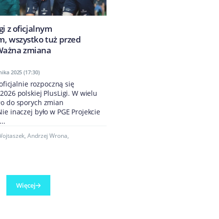
gi z oficjalnym
m, wszystko tuż przed
Ważna zmiana
ika 2025 (17:30)
 oficjalnie rozpoczną się
2026 polskiej PlusLigi. W wielu
ło do sporych zmian
ie inaczej było w PGE Projekcie
..
ojtaszek
,
Andrzej Wrona
,
Więcej