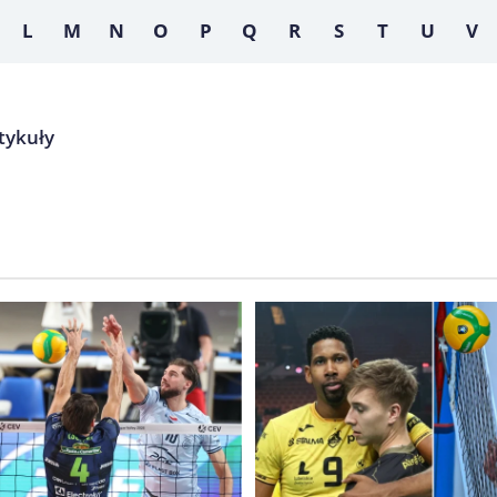
L
M
N
O
P
Q
R
S
T
U
V
rtykuły