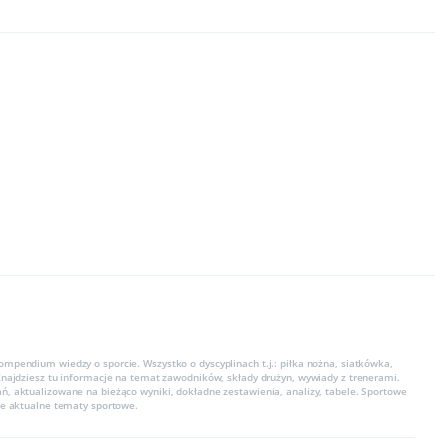
ompendium wiedzy o sporcie. Wszystko o dyscyplinach t.j.: piłka nożna, siatkówka,
 Znajdziesz tu informacje na temat zawodników, składy drużyn, wywiady z trenerami.
ń, aktualizowane na bieżąco wyniki, dokładne zestawienia, analizy, tabele. Sportowe
kie aktualne tematy sportowe.