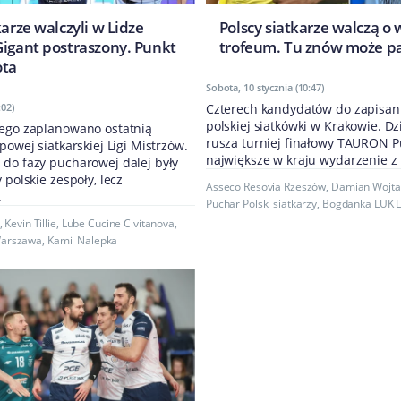
karze walczyli w Lidze
Polscy siatkarze walczą o
Gigant postraszony. Punkt
trofeum. Tu znów może pa
ota
Sobota, 10 stycznia (10:47)
:02)
Czterech kandydatów do zapisania
polskiej siatkówki w Krakowie. Dz
tego zaplanowano ostatnią
rusza turniej finałowy TAURON Pu
powej siatkarskiej Ligi Mistrzów.
największe w kraju wydarzenie z 
 do fazy pucharowej dalej były
 polskie zespoły, lecz
Asseco Resovia Rzeszów
,
Damian Wojta
.
Puchar Polski siatkarzy
,
Bogdanka LUK L
,
Kevin Tillie
,
Lube Cucine Civitanova
,
Warszawa
,
Kamil Nalepka