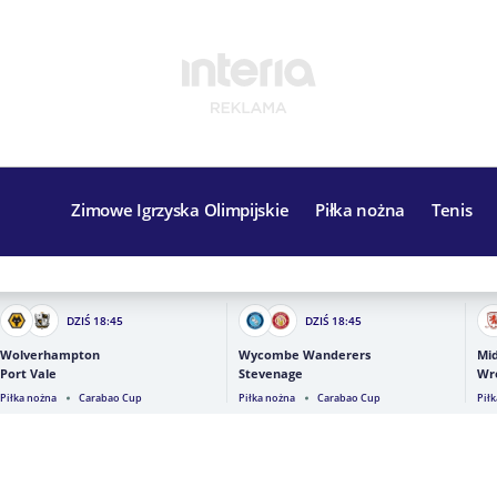
Zimowe Igrzyska Olimpijskie
Piłka nożna
Tenis
DZIŚ
18:45
DZIŚ
18:45
Wolverhampton
Wycombe Wanderers
Mi
Port Vale
Stevenage
Wr
Piłka nożna
Carabao Cup
Piłka nożna
Carabao Cup
Pił