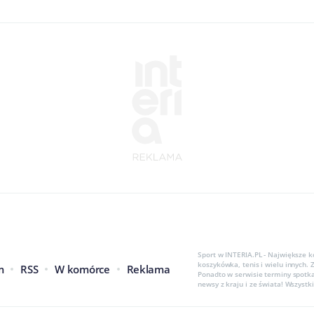
Sport w INTERIA.PL - Największe k
koszykówka, tenis i wielu innych.
m
RSS
W komórce
Reklama
Ponadto w serwisie terminy spotka
newsy z kraju i ze świata! Wszyst