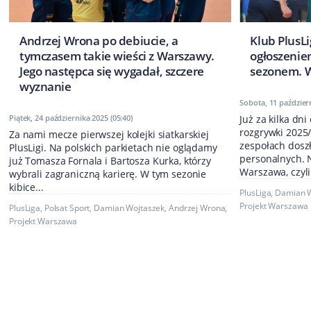
Andrzej Wrona po debiucie, a
Klub PlusLi
tymczasem takie wieści z Warszawy.
ogłoszenie
Jego następca się wygadał, szczere
sezonem. 
wyznanie
Sobota, 11 październ
Piątek, 24 października 2025 (05:40)
Już za kilka dni
rozgrywki 2025/
Za nami mecze pierwszej kolejki siatkarskiej
zespołach dosz
PlusLigi. Na polskich parkietach nie oglądamy
personalnych. N
już Tomasza Fornala i Bartosza Kurka, którzy
Warszawa, czyli.
wybrali zagraniczną karierę. W tym sezonie
kibice...
PlusLiga
,
Damian W
Projekt Warszawa
PlusLiga
,
Polsat Sport
,
Damian Wojtaszek
,
Andrzej Wrona
,
Projekt Warszawa