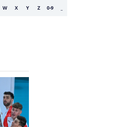
W
X
Y
Z
0-9
_