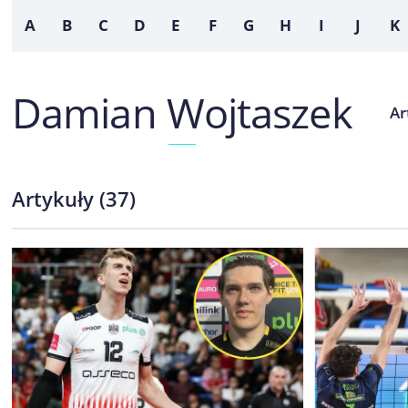
A
B
C
D
E
F
G
H
I
J
K
Damian Wojtaszek
A
Artykuły
(
37
)