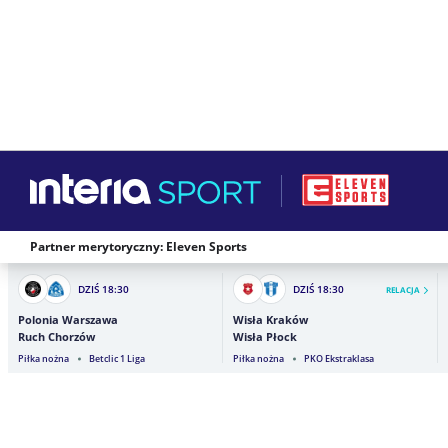
Partner merytoryczny: Eleven Sports
DZIŚ
18:30
DZIŚ
18:30
RELACJA
Polonia Warszawa
Wisła Kraków
Ruch Chorzów
Wisła Płock
Piłka nożna
Betclic 1 Liga
Piłka nożna
PKO Ekstraklasa