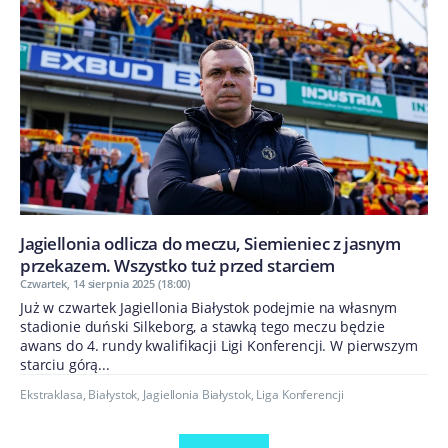
Jagiellonia odlicza do meczu, Siemieniec z jasnym
przekazem. Wszystko tuż przed starciem
Czwartek, 14 sierpnia 2025 (18:00)
Już w czwartek Jagiellonia Białystok podejmie na własnym
stadionie duński Silkeborg, a stawką tego meczu będzie
awans do 4. rundy kwalifikacji Ligi Konferencji. W pierwszym
starciu górą...
Ekstraklasa
,
Białystok
,
Jagiellonia Białystok
,
Liga Konferencji