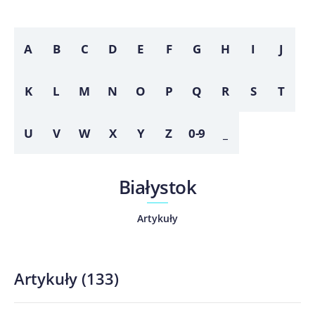
A
B
C
D
E
F
G
H
I
J
K
L
M
N
O
P
Q
R
S
T
U
V
W
X
Y
Z
0-9
_
Białystok
Artykuły
Artykuły
(
133
)