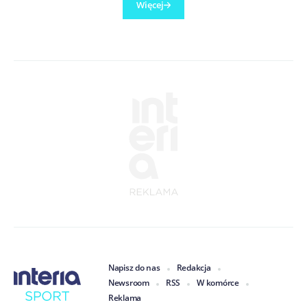
Więcej
Napisz do nas
Redakcja
Newsroom
RSS
W komórce
Reklama