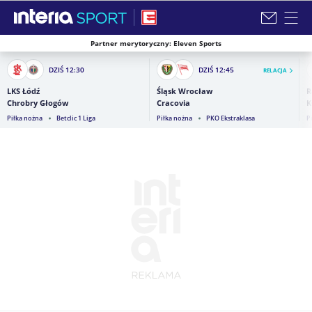
Partner merytoryczny: Eleven Sports
Zamknij i przejdź na stronę główną INTERIA
DZIŚ
12:30
DZIŚ
12:45
RELACJA
LKS Łódź
Śląsk Wrocław
R
Chrobry Głogów
Cracovia
K
Piłka nożna
Betclic 1 Liga
Piłka nożna
PKO Ekstraklasa
P