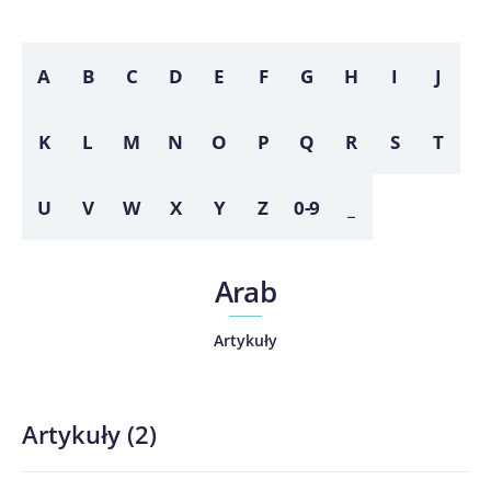
A
B
C
D
E
F
G
H
I
J
K
L
M
N
O
P
Q
R
S
T
U
V
W
X
Y
Z
0-9
_
Arab
Artykuły
Artykuły
(
2
)