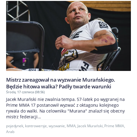
Mistrz zareagował na wyzwanie Murańskiego.
Będzie hitowa walka? Padły twarde warunki
Środa, 17 czerwca (08:56)
Jacek Murański nie zwalnia tempa. 57-latek po wygranej na
Prime MMA 17 postanowił wyzwać z oktagonu kolejnego
rywala do walki. Na celowniku "Murana" znalazł się obecny
mistrz federacji...
pojedynek
,
kontrowersje
,
wyzwanie
,
MMA
,
Jacek Murański
,
Prime MMA
,
Arab