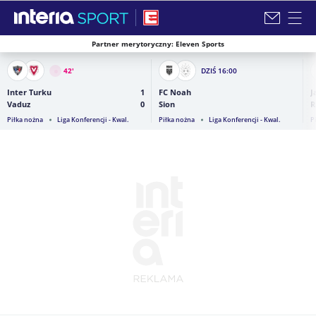
Partner merytoryczny: Eleven Sports
Zamknij i przejdź na stronę główną INTERIA
42
'
DZIŚ
16:00
Inter Turku
1
FC Noah
J
Vaduz
0
Sion
R
Piłka nożna
Liga Konferencji - Kwal.
Piłka nożna
Liga Konferencji - Kwal.
P