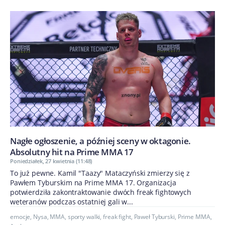
Nagłe ogłoszenie, a później sceny w oktagonie.
Absolutny hit na Prime MMA 17
Poniedziałek, 27 kwietnia (11:48)
To już pewne. Kamil "Taazy" Mataczyński zmierzy się z
Pawłem Tyburskim na Prime MMA 17. Organizacja
potwierdziła zakontraktowanie dwóch freak fightowych
weteranów podczas ostatniej gali w...
emocje
,
Nysa
,
MMA
,
sporty walki
,
freak fight
,
Paweł Tyburski
,
Prime MMA
,