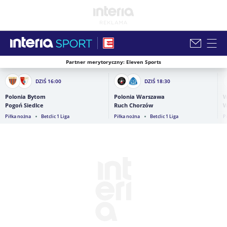
Partner merytoryczny: Eleven Sports
Zamknij i przejdź na stronę główną INTERIA
DZIŚ
16:00
DZIŚ
18:30
Polonia Bytom
Polonia Warszawa
W
Pogoń Siedlce
Ruch Chorzów
W
Piłka nożna
Betclic 1 Liga
Piłka nożna
Betclic 1 Liga
P