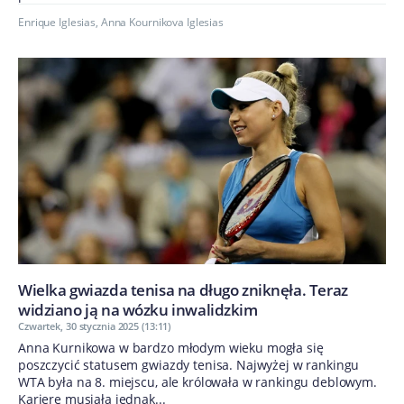
Enrique Iglesias
,
Anna Kournikova Iglesias
Wielka gwiazda tenisa na długo zniknęła. Teraz
widziano ją na wózku inwalidzkim
Czwartek, 30 stycznia 2025 (13:11)
Anna Kurnikowa w bardzo młodym wieku mogła się
poszczycić statusem gwiazdy tenisa. Najwyżej w rankingu
WTA była na 8. miejscu, ale królowała w rankingu deblowym.
Karierę musiała jednak...