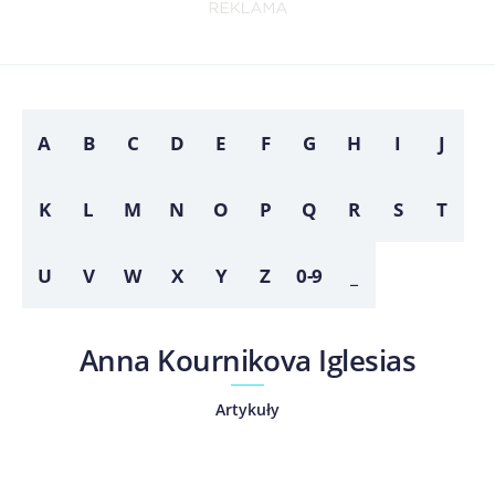
A
B
C
D
E
F
G
H
I
J
K
L
M
N
O
P
Q
R
S
T
U
V
W
X
Y
Z
0-9
_
Anna Kournikova Iglesias
Artykuły