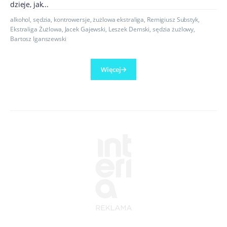
dzieje, jak...
alkohol
,
sędzia
,
kontrowersje
,
żużlowa ekstraliga
,
Remigiusz Substyk
,
Ekstraliga Żużlowa
,
Jacek Gajewski
,
Leszek Demski
,
sędzia żużlowy
,
Bartosz Iganszewski
Więcej