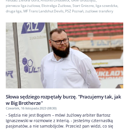
Falubaz Zielona Góra
,
Antonio Lindbaeck
,
GKM Grudziądz
,
pierwsza liga żużlowa
,
Ekstraliga Żużlowa
,
Start Gniezno
,
liga szwedzka
,
druga liga
,
MF Trans Landshut Devils
,
PSŻ Poznań
,
żużlowe transfery
Słowa sędziego rozpętały burzę. "Pracujemy tak, jak
w Big Brotherze"
Czwartek, 16 listopada 2023 (08:30)
- Sędzia nie jest Bogiem – mówi żużlowy arbiter Bartosz
Ignaszewski w rozmowie z Interią. - Jesteśmy czternastką
pasjonatów, a nie samobójców. Przecież pan widzi, co się