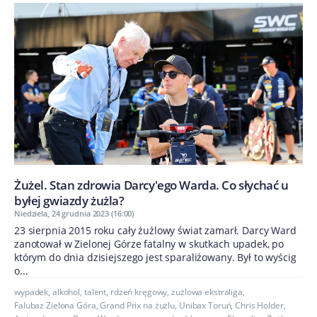
Żużel. Stan zdrowia Darcy'ego Warda. Co słychać u
byłej gwiazdy żużla?
Niedziela, 24 grudnia 2023 (16:00)
23 sierpnia 2015 roku cały żużlowy świat zamarł. Darcy Ward
zanotował w Zielonej Górze fatalny w skutkach upadek, po
którym do dnia dzisiejszego jest sparaliżowany. Był to wyścig
o...
wypadek
,
alkohol
,
talent
,
rdzeń kręgowy
,
żużlowa ekstraliga
,
Falubaz Zielona Góra
,
Grand Prix na żużlu
,
Unibax Toruń
,
Chris Holder
,