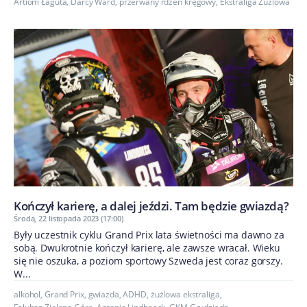
Artiom Łaguta
,
Darcy Ward
,
przerwany rdzeń kręgowy
,
Ekstraliga Żużlowa
Kończył karierę, a dalej jeździ. Tam będzie gwiazdą?
Środa, 22 listopada 2023 (17:00)
Były uczestnik cyklu Grand Prix lata świetności ma dawno za
sobą. Dwukrotnie kończył karierę, ale zawsze wracał. Wieku
się nie oszuka, a poziom sportowy Szweda jest coraz gorszy.
W...
alkohol
,
Grand Prix
,
gwiazda
,
ADHD
,
żużlowa ekstraliga
,