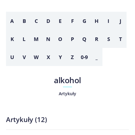
A
B
C
D
E
F
G
H
I
J
K
L
M
N
O
P
Q
R
S
T
U
V
W
X
Y
Z
0-9
_
alkohol
Artykuły
Artykuły
(
12
)