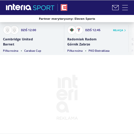
Partner merytoryczny: Eleven Sports
Zamknij i przejdź na stronę główną INTERIA
DZIŚ
12:00
DZIŚ
12:45
RELACJA
Cambridge United
Radomiak Radom
Q
Barnet
Górnik Zabrze
M
Piłka nożna
Carabao Cup
Piłka nożna
PKO Ekstraklasa
P