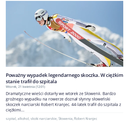
Poważny wypadek legendarnego skoczka. W ciężkim
stanie trafił do szpitala
Wtorek, 21 kwietnia (12:01)
Dramatyczne wieści dotarły we wtorek ze Słowenii. Bardzo
groźnego wypadku na rowerze doznał słynny słoweński
skoczek narciarski Robert Kranjec. 44-latek trafił do szpitala z
ciężkimi...
szpital
,
alkohol
,
skoki narciarskie
,
Słowenia
,
Robert Kranjec